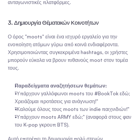
ανταγωνιστικές πλατφόρμες.
3. Δημιουργία Θέματακών Κοινοτήτων
Ο όρος "moots" είναι ένα ισχυρό εργαλείο για την 
ενοποίηση ατόμων γύρω από κοινά ενδιαφέροντα. 
Χρησιμοποιώντας συγκεκριμένα hashtags, οι χρήστες 
μπορούν εύκολα να βρουν πιθανούς moot στον τομέα 
τους.
Παραδείγματα αναζητήσεων θεμάτων:
"Υπάρχουν γαλλόφωνοι moots του #BookTok εδώ; 
Χρειάζομαι προτάσεις για ανάγνωση!"
"Καλούμε όλους τους moots των indie παιχνιδιών!"
"Υπάρχουν moots ARMY εδώ;" (αναφορά στους φαν 
του K-pop γκρουπ BTS).
Αυτό επιτρέπει τη δημιουργία πολύ στενών 