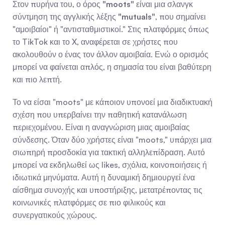
Στον πυρήνα του, ο όρος 
"moots"
 είναι μια σλανγκ 
σύντμηση της αγγλικής λέξης 
"mutuals"
, που σημαίνει 
"αμοιβαίοι" ή "αντισταθμιστικοί." Στις πλατφόρμες όπως 
το TikTok και το X, αναφέρεται σε χρήστες που 
ακολουθούν ο ένας τον άλλον αμοιβαία. Ενώ ο ορισμός 
μπορεί να φαίνεται απλός, η σημασία του είναι βαθύτερη 
και πιο λεπτή.
Το να είσαι "moots" με κάποιον υπονοεί μια διαδικτυακή 
σχέση που υπερβαίνει την παθητική κατανάλωση 
περιεχομένου. Είναι η αναγνώριση μιας αμοιβαίας 
σύνδεσης. Όταν δύο χρήστες είναι "moots," υπάρχει μια 
σιωπηρή προσδοκία για τακτική αλληλεπίδραση. Αυτό 
μπορεί να εκδηλωθεί ως likes, σχόλια, κοινοποιήσεις ή 
ιδιωτικά μηνύματα. Αυτή η δυναμική δημιουργεί ένα 
αίσθημα συνοχής και υποστήριξης, μετατρέποντας τις 
κοινωνικές πλατφόρμες σε πιο φιλικούς και 
συνεργατικούς χώρους.