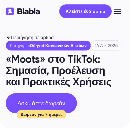
Κλείστε ένα demo
Κλείστε ένα demo
Περιήγηση σε άρθρα
Κατηγορία:
Οδηγοί Κοινωνικών Δικτύων
16 Δεκ 2025
«Moots» στο TikTok: 
Σημασία, Προέλευση 
και Πρακτικές Χρήσεις
Δοκιμάστε δωρεάν
Δωρεάν για 7 ημέρες