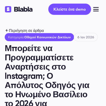
Κλείστε ένα demo
Κλείστε ένα demo
Περιήγηση σε άρθρα
Κατηγορία:
Οδηγοί Κοινωνικών Δικτύων
6 Ιαν 2026
Μπορείτε να 
Προγραμματίσετε 
Αναρτήσεις στο 
Instagram; Ο 
Απόλυτος Οδηγός για 
το Ηνωμένο Βασίλειο 
το 2026 για 