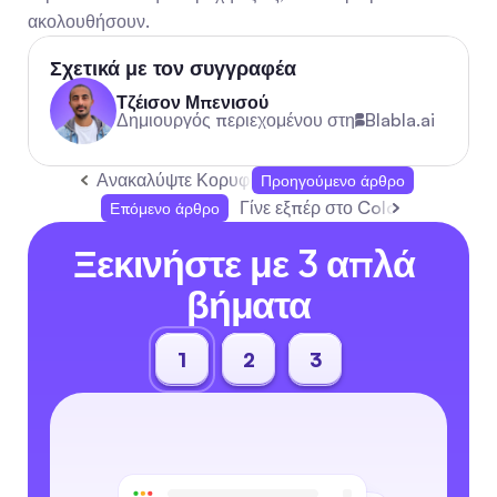
ακολουθήσουν.
Σχετικά με τον συγγραφέα
Τζέισον Μπενισού
Δημιουργός περιεχομένου στη
Blabla.ai
Ανακαλύψτε Κορυφαία Εργαλεία και Στρατηγικές 
Προηγούμενο άρθρο
Γίνε εξπέρ στο Cold Outreach σ
Επόμενο άρθρο
Ξεκινήστε με 3 απλά 
βήματα
1
2
3