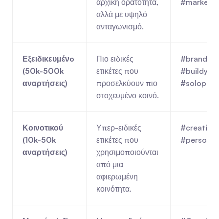
αρχική ορατότητα, 
#marketin
αλλά με υψηλό 
ανταγωνισμό.
Εξειδικευμένo 
Πιο ειδικές 
#brandstr
(50k-500k 
ετικέτες που 
#buildyour
αναρτήσεις)
προσελκύουν πιο 
#soloprene
στοχευμένο κοινό.
Κοινοτικού 
Υπερ-ειδικές 
#creativee
(10k-50k 
ετικέτες που 
#personal
αναρτήσεις)
χρησιμοποιούνται 
από μια 
αφιερωμένη 
κοινότητα.