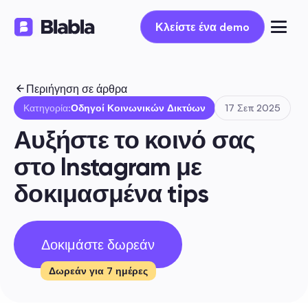
Κλείστε ένα demo
Κλείστε ένα demo
Περιήγηση σε άρθρα
Κατηγορία:
Οδηγοί Κοινωνικών Δικτύων
17 Σεπ 2025
Αυξήστε το κοινό σας 
στο Instagram με 
δοκιμασμένα tips
Δοκιμάστε δωρεάν
Δωρεάν για 7 ημέρες