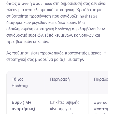
όπως #love ή #business στη δημοσίευσή σας δεν είναι 
πλέον μια αποτελεσματική στρατηγική. Χρειάζεστε μια 
στιβοποίητη προσέγγιση που συνδυάζει hashtags 
διαφορετικών μεγεθών και ειδικότερων. Μια 
ολοκληρωμένη στρατηγική hashtag περιλαμβάνει έναν 
συνδυασμό ευρειών, εξειδικευμένων, κοινοτικών και 
πρεσβευτικών ετικετών.
Ας πούμε ότι είστε προσωπικός προπονητής μάρκας. Η 
στρατηγική σας μπορεί να μοιάζει με αυτήν:
Τύπος 
Περιγραφή
Παραδείγμ
Hashtag
Ευρυ (1M+ 
Ετικέτες υψηλής 
#personalb
αναρτήσεις)
κίνησης για 
#entrepren