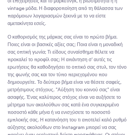
οι επιχειρήσεις και το μάρκετινγκ, η βιωσιμότητα ή η 
vintage μόδα. Η διαφοροποίηση από τη θάλασσα των 
παρόμοιων λογαριασμών ξεκινά με το να είστε 
αμετακίνητα εσείς.
Ο καθορισμός της μάρκας σας είναι το πρώτο βήμα. 
Ποιες είναι οι βασικές αξίες σας; Ποια είναι η μοναδική 
σας οπτική γωνία; Τι είδους συναίσθημα θέλετε να 
προκαλεί το προφίλ σας; Η απάντηση σ' αυτές τις 
ερωτήσεις θα καθοδηγήσει το οπτικό σας στυλ, τον τόνο 
της φωνής σας και τον τύπο περιεχομένου που 
δημιουργείτε. Το δεύτερο βήμα είναι να θέσετε σαφείς, 
μετρήσιμους στόχους. "Αύξηση του κοινού σας" είναι 
ασαφής. Ένας καλύτερος στόχος είναι να αυξήσετε το 
μέτρημα των ακολούθων σας κατά ένα συγκεκριμένο 
ποσοστό κάθε μήνα ή να ενισχύσετε το ποσοστό 
εμπλοκής σας. Η κατανόηση του τι αποτελεί καλό ρυθμό 
αύξησης ακολούθων στο Instagram μπορεί να σας 
παρέχει έναν ρεαλιστικό δείκτη προσπάθειας. Οι στόχοι 