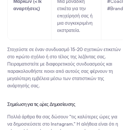
Μαρκών (<1k 
Μια μοναδική 
#CoachJo
αναρτήσεις)
ετικέτα για την 
#BrandBui
επιχείρησή σας ή 
μια συγκεκριμένη 
εκστρατεία.
Στοχεύστε σε έναν συνδυασμό 15-20 σχετικών ετικετών 
στο πρώτο σχόλιο ή στο τέλος της λεζάντας σας. 
Πειραματιστείτε με διαφορετικούς συνδυασμούς και 
παρακολουθήστε ποιοι από αυτούς σας φέρνουν τη 
μεγαλύτερη εμβέλεια μέσω των στατιστικών της 
ανάρτησής σας.
Σημείωση για τις Ώρες Δημοσίευσης
Πολλά άρθρα θα σας δώσουν "τις καλύτερες ώρες για 
να δημοσιεύσετε στο Instagram." Η αλήθεια είναι ότι η 