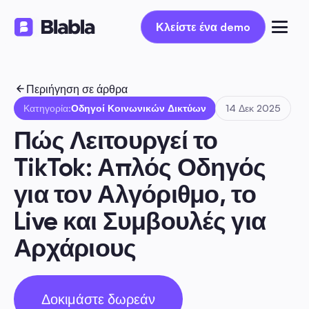
Κλείστε ένα demo
Κλείστε ένα demo
Περιήγηση σε άρθρα
Κατηγορία:
Οδηγοί Κοινωνικών Δικτύων
14 Δεκ 2025
Πώς Λειτουργεί το 
TikTok: Απλός Οδηγός 
για τον Αλγόριθμο, το 
Live και Συμβουλές για 
Αρχάριους
Δοκιμάστε δωρεάν