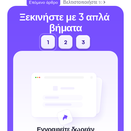
Βελτιστοποιήστε το TikTok με τα
Επόμενο άρθρο
Ξεκινήστε με 3 απλά 
βήματα
1
2
3
Εγγραφείτε δωρεάν