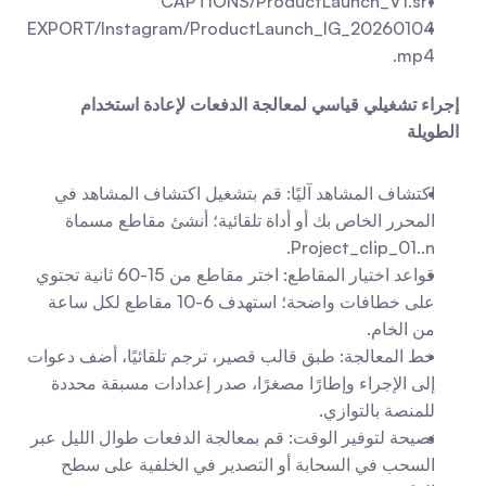
CAPTIONS/ProductLaunch_V1.srt
EXPORT/Instagram/ProductLaunch_IG_20260104
.mp4
إجراء تشغيلي قياسي لمعالجة الدفعات لإعادة استخدام 
الطويلة
اكتشاف المشاهد آليًا: قم بتشغيل اكتشاف المشاهد في 
المحرر الخاص بك أو أداة تلقائية؛ أنشئ مقاطع مسماة 
Project_clip_01..n.
قواعد اختيار المقاطع: اختر مقاطع من 15-60 ثانية تحتوي 
على خطافات واضحة؛ استهدف 6-10 مقاطع لكل ساعة 
من الخام.
خط المعالجة: طبق قالب قصير، ترجم تلقائيًا، أضف دعوات 
إلى الإجراء وإطارًا مصغرًا، صدر إعدادات مسبقة محددة 
للمنصة بالتوازي.
نصيحة لتوفير الوقت: قم بمعالجة الدفعات طوال الليل عبر 
السحب في السحابة أو التصدير في الخلفية على سطح 