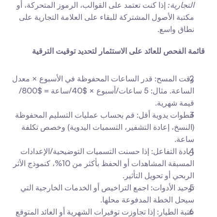
التجارية:
 إذا كنت تعتمد على القوالب، الرموز المتحركة، أو 
مكتبة الأصول المشتركة للبقاء على العلامة التجارية على 
نطاق واسع.
قائمة الفحص للعائد على الاستثمار لتحديد توقيت الترقية
وقت المسح: قدر الساعات المحفوظة في الأسبوع × معدل 
الساعة. مثال: 5 ساعات/أسبوع × $40/ساعة = $800/
قيمة شهرية.
خطوات يدوية أقل: قم بحساب عمليات التسليم المحفوظة 
(النسخ، إعادة التشفير، التسميات اليدوية) وخصص تكلفة 
ساعة.
زيادة التفاعل: إذا حسنت التسميات التوضيحية/الإعدادات 
المسبقة المشاهدات أو الحفظ بأكثر من 10%، كنموذج الأثر 
الربحي أو تحويل التأثير.
توحيد الأدوات: اجمع التراخيص أو الخدمات الخارجية التي 
سيحل الخطة المدفوعة محلها.
عتبة الطيار: إذا تجاوزت توفيرات الشهرية أو العائد المتوقع 