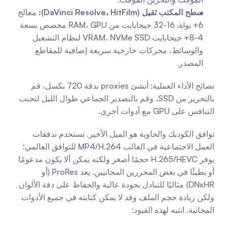
سطح المكتب ثقيل (DaVinci Resolve، HitFilm):
 معالج 
6+ نواة، 16-32 جيجابايت من RAM، GPU مخصص بسعة 
4-8+ جيجابايت VRAM، NVMe SSD لنظام التشغيل 
والوسائط، محركات خارجية سريعة إضافية للمقاطع 
المصدر.
نصائح الأداء العملية: أنشئ proxies بدقة 720 بكسل، قم 
بالتحرير من SSD، وقم بالتصدير الجماعي طوال الليل لتجنب 
التنافس على GPU مع أدوات أخرى.
توافق الكوديك والحاوية هو الميل الأخير. تستخدم تدفقات 
العمل الاجتماعية في الغالب MP4/H.264 للتوافق العالمي؛ 
يوفر H.265/HEVC حجمًا أصغر ولكنه يمكن ألا يكون مدعومًا 
أو بطيئًا في بعض المحررين المجانيين. يعد ProRes (أو 
DNxHR) مثاليًا للتبادل بجودة عالية والحفاظ على دقة الألوان 
ولكن زيادة حجم الملف وقد لا يمكن كتابته في جميع الأدوات 
المجانية. انتبه لهذه القيود: