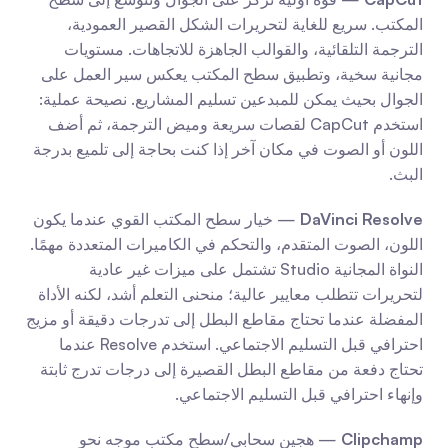
المكتب. سريع للغاية لتحريرات الشكل القصير العمودية، 
الترجمة التلقائية، والقوالب الجاهزة للاتجاهات. مستويات 
مجانية سخية، وتطبيق سطح المكتب يعكس سير العمل على 
الجوال بحيث يمكن للمبدعين تسليم المشاريع. نصيحة عملية: 
استخدم CapCut لقصات سريعة وميض الترجمة، ثم أضف 
اللون أو الصوت في مكان آخر إذا كنت بحاجة إلى تلميع بدرجة 
البث.
DaVinci Resolve
 — خيار سطح المكتب القوي عندما يكون 
اللون، الصوت المتقدم، والتحكم في الكاميرات المتعددة مهمًا. 
النواة المجانية Studio تشتمل على ميزات غير عادية 
لتحريرات تتطلب معايير عالية؛ منحنى التعلم أشد، لكنه الأداة 
المفضلة عندما تحتاج مقاطع البطل إلى تدرجات دقيقة أو مزيج 
احترافي قبل التسليم الاجتماعي. استخدم Resolve عندما 
تحتاج دفعة من مقاطع البطل القصيرة إلى درجات تدرج ثابتة 
وإنهاء احترافي قبل التسليم الاجتماعي.
Clipchamp
 — هجين سحابي/سطح مكتب موجه نحو 