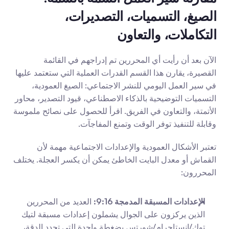
الصيغ، التسميات، التصديرات، 
التكاملات، والتعاون
الآن بعد أن رأيت أي المحررين تم إدراجهم في القائمة 
القصيرة، يقارن هذا القسم القدرات العملية التي ستعتمد عليها 
في سير العمل اليومي للنشر الاجتماعي: الصيغ العمودية، 
التسميات التوضيحية بالذكاء الاصطناعي، قيود التصدير، محاور 
الأتمتة، والتعاون في الفريق. اقرأ للحصول على نصائح ملموسة 
وقابلة للتنفيذ توفر الوقت وتمنع المفاجآت.
تعتبر الأشكال العمودية والإعدادات الاجتماعية مهمة لأن 
القماش أو معدل البايت الخاطئ يمكن أن يكسر العجلة. يختلف 
المحررون:
الإعدادات المسبقة المدمجة 9:16:
 العديد من المحررين 
الذين يركزون على الجوال يشملون إعدادات مسبقة لتيك 
توك/إنستاجرام/شورتس بضغطة واحدة التي تحدد الدقة، 