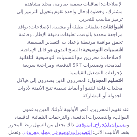
الإصلاحات: اتفاقيات تسمية صارمة، مجلد مشاهدة 
مشترك، وخطوة إدخال واحدة تقوم بتحويل الترميز إلى 
ترميز مناسب للتحرير.
الموافقات:
 تعليقات بطيئة أو مشتتة. الإصلاحات: نوافذ 
مراجعة محددة بالوقت، تعليقات دقيقة الإطار، وقائمة 
تحقق موافقة مرتبطة بإعدادات التصدير المسبقة.
التسميات التوضيحية:
 النسخ اليدوي هو قاتل الإنتاجية. 
الإصلاحات: محررين مع التسميات التوضيحية التلقائية 
المدمجة، وتصديرات SRT الدفعية، ومراجعة سريعة 
لإجراءات التشغيل القياسية.
التسليم المجدول:
 المحررون الذين يصدرون إلى هياكل 
مجلدات قابلة للتنبؤ أو أنماط تسمية تتيح الأتمتة لأدوات 
الجدولة أو المشاركة.
عند تقييم المحررين، أعطِ الأولوية لأولئك الذين يدعمون 
القوالب، والتصديرات الدفعية، والترجمات التلقائية الدقيقة، 
و
مسارات الإخراج المتوقعة
. ذلك يجعل من السهل ربط المحرر 
بخط الأنابيب الآلي: 
التصديرات توضع في مجلد معروف
، وتعمل 