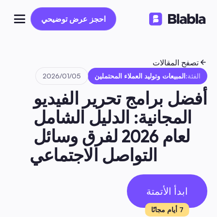
احجز عرض توضيحي
احجز عرض توضيحي
تصفح المقالات
الفئة:
المبيعات وتوليد العملاء المحتملين
05‏/01‏/2026
أفضل برامج تحرير الفيديو 
المجانية: الدليل الشامل 
لعام 2026 لفرق وسائل 
التواصل الاجتماعي
ابدأ الأتمتة
7 أيام مجانًا