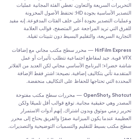
التحريرات السريعة والتعاون. تغطي الفئة المجانية عمليات 
التصدير الأساسية بجودة HD؛ تحتفظ الأصول المخزونة 
وعمليات التصدير بجودة أعلى خلف الفئات المدفوعة. إنه مفيد 
للفرق التي تريد المراجعة عبر المتصفح، قوالب العلامة 
التجارية السريعة، والتقليم البسيط دون تثبيتات ثقيلة.
HitFilm Express
 — محرر سطح مكتب مجاني مع إضافات 
VFX قوية. جيد لمقاطع اجتماعية تتطلب تأثيرات أو عمل 
شاشة خضراء؛ البرنامج الأساسي مجاني لكن العديد من الفلاتر 
المتقدمة تأتي بتكاليف إضافية. نصيحة: اشترِ فقط الإضافة 
المحددة التي تحتاجها للحفاظ على التكاليف منخفضة.
Shotcut
 و
OpenShot
 — محررات سطح مكتب مفتوحة 
المصدر وهي حقيقية مجانية. توقع قوالب أقل تلميعًا ولكن 
تحرير زمني موثوق وبدون اشتراك. إنهم أدوات الاستمرار 
العظيمة عندما يكون الميزانية صفرًا والفريق يحتاج إلى محرر 
سطح مكتب بسيط للتقليم والتسميات التوضيحية والتصديرات.