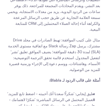
بعد النشر، ويقدم المحادثات المجمعة للمراجعة. ذلك يوفر 
ساعات من الردود اليدوية، يزيد من معدلات الاستجابة، ويحمي 
سمعة العلامة التجارية عن طريق حجب الرسائل المزعجة 
والكراهة أثناء إحالة العملاء المحتملين إلى CRM للمتابعة 
البيعية.
مثال على كتيب الموافقة: تهبط الصادرات في مجلد Drive 
مشترك، يرسل Zap رسالة Slack مع اتفاقية مستوى الخدمة 
(SLA) لمدة 30 دقيقة للموافقة؛ يضيف الموافق تعليق 'نشر' 
لتفعيل المجدول. استخدم قائمة تحقق الترجمة التوضيحية: 
الأسماء، وهاشتاغات، ووسم دعوة إلى الإجراء وزمنية قصيرة 
للمزيد من الوصولية.
أمثلة على قالب الردود لـ Blabla:
تعليق إيجابي: 'شكراً! سعدنا أنك أحببته - اضغط تابع للمزيد.'
العميل المحتمل في الرسائل المباشرة: 'شكرًا لاهتمامك - 
هل يمكننا الحصول على بريدك الإلكتروني لمشاركة 