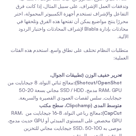
وتدفقات العمل الإشراف. على سبيل المثال، إذا كانت فرق 
التفاعل والإشراف تستخدم أجهزة الكمبيوتر المحمولة، اختر 
محررًا ينتج مواضيع يمكن أن تفتحها هذه الفرق وتلحقها في 
محادثات بإدارة Blabla لإشراف المحادثات واختبار الردود 
الآلية.
متطلبات النظام تختلف على نطاق واسع. استخدم هذه الفئات 
العملية:
تحرير خفيف الوزن (تطبيقات الجوال، 
Shotcut/OpenShot):
معالج ثنائي النواة، 8 جيجابايت من 
RAM، GPU مدمج، SSD / HDD مجاني بسعة 20-50 
جيجابايت. سلس لقصات العمودي القصيرة والسريعة.
متوسط المدى (Clipchamp، سطح مكتب 
CapCut):
معالج رباعي النواة، 8-16 جيجابايت من RAM، 
GPU مخصص على المستوى المبدئي أو GPU حديث مدمج، 
موصى به SSD، 50-100 جيجابايت مجاني للتخزين 
المؤقت والتخزين المؤقت.