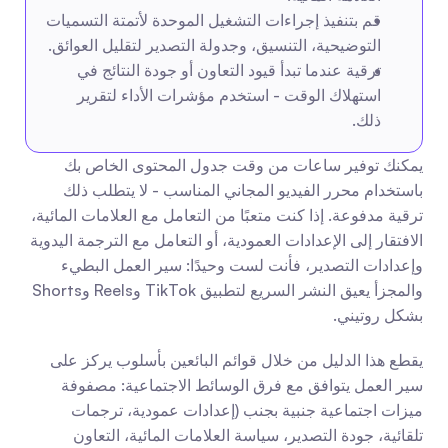
قم بتنفيذ إجراءات التشغيل الموحدة لأتمتة التسميات 
التوضيحية، التنسيق، وجدولة التصدير لتقليل العوائق.
ترقية عندما تبدأ قيود التعاون أو جودة النتائج في 
استهلاك الوقت - استخدم مؤشرات الأداء لتقرير 
ذلك.
يمكنك توفير ساعات من وقت جدول المحتوى الخاص بك 
باستخدام محرر الفيديو المجاني المناسب - لا يتطلب ذلك 
ترقية مدفوعة. إذا كنت متعبًا من التعامل مع العلامات المائية، 
الافتقار إلى الإعدادات العمودية، أو التعامل مع الترجمة اليدوية 
وإعدادات التصدير، فأنت لست وحيدًا: سير العمل البطيء 
والمجزأ يعيق النشر السريع لتطبيق TikTok وReels وShorts 
بشكل روتيني.
يقطع هذا الدليل من خلال قوائم البائعين بأسلوب يركز على 
سير العمل يتوافق مع فرق الوسائط الاجتماعية: مصفوفة 
ميزات اجتماعية جنبية بجنب (إعدادات عمودية، ترجمات 
تلقائية، جودة التصدير، سياسة العلامات المائية، التعاون 