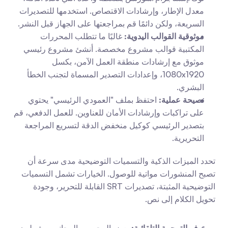
معدل الإطار، وإرشادات الاقتصاص. استخدمها للتصديرات 
السريعة، ولكن دائمًا قم بمراجعتها على الجهاز قبل النشر.
موثوقية القوالب اليدوية:
 غالبًا ما تتطلب المحررات 
المكتبية قوالب مشروع مخصصة. أنشئ مشروع رئيسي 
موثوق مع إرشادات منطقة العمل الآمن، بكسل 
1080x1920، وإعدادات التصدير المسماة لتجنب الخطأ 
البشري.
نصيحة عملية:
 احتفظ بملف "العمودي الرئيسي" يحتوي 
على تراكبات وإرشادات الأمان للعناوين. للعمل الدفعي، قم 
بتصدير الرئيسي كوكيل منخفض الدقة لتسريع المراجعة 
التحريرية.
تحدد الميزات الذكية والتسميات التوضيحية مدى سرعة أن 
تصبح المنشورات مواتية للوصول. الخيارات تشمل التسميات 
التوضيحية المثبتة، تصديرات SRT القابلة للتحرير، وجودة 
تحويل الكلام إلى نص.