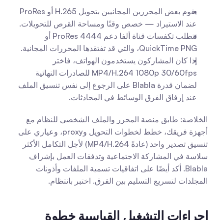
يقوم بعض المحررين المجانيين بتحويل H.265 أو ProRes 
عند الاستيراد — خصص وقتًا ومساحة القرص للتحويلات.
تتطلب تكفسات قناة ألفا دعم ProRes 4444 أو 
QuickTime PNG، والتي قد تفتقدها المحررات المجانية.
إذا كان المشاركون يستخدمون الهواتف، فاختر 
MP4/H.264 1080p 30/60fps للصادرات النهائية 
لضمان قدرة Blabla على الرجوع إلى نفس تنسيق الملف 
عند إرفاق الفرق الوسائط في المحادثات.
الخلاصة: طابق منصة المحرر والملف الشخصي للنظام مع 
أجهزة فريقك، خطط لخطوات التحويل وproxy، وعياري على 
تنسيق تصدير واحد (عادةً MP4/H.264) لأجل التكامل الأكثر 
سلاسة في المشاركة الاجتماعية وتدفقات العمل بإشراف 
Blabla. أكد أيضًا على اتفاقيات تسمية الملفات وأذونات 
المجلدات لتسريع التسليم بين الفرق. اختبر بانتظام.
إجراءات التشغيل القياسية خطوة 