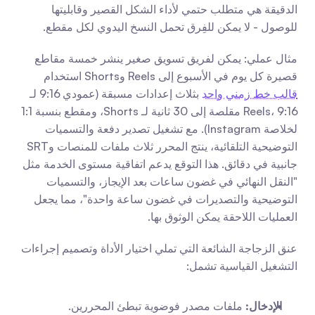
الدقيقة هي متطلب حتمي لأداء الشكل القصير وقابليتها 
للوصول - لا يمكن للفِرق تحمل النسخ اليدوي لكل مقطع.
مثال عملي: يمكن لفريق تسويق صغير ينشر خمسة مقاطع 
قصيرة كل يوم في الأسبوع إلى Reels وShorts استخدام 
قالب خط زمني واحد
 بثلاث إعدادات مسبقة (عمودي 9:16 لـ 
Reels، 9:16 مقلصة إلى 30 ثانية لـ Shorts، ومقطع بنسبة 1:1 
لخلاصة Instagram). مع تشغيل تصدير دفعة والتسميات 
التوضيحية التلقائية، ينتج المحرر ثلاث ملفات للمنصات وSRT 
جانبية في دقائق. هذا التوقع يدعم اتفاقية مستوى الخدمة مثل 
"النقل النهائي في غضون ساعات بعد الإيجاز، والتسميات 
التوضيحية والتصديرات في غضون ساعة واحدة"، مما يجعل 
العمليات اللاحقة يمكن الوثوق بها.
عنق الزجاجة الشائعة التي تملي اختيار الأداة وتصميم إجراءات 
التشغيل القياسية تشمل:
الإدخال:
 ملفات مصدر فوضوية تبطئ المحررين. 