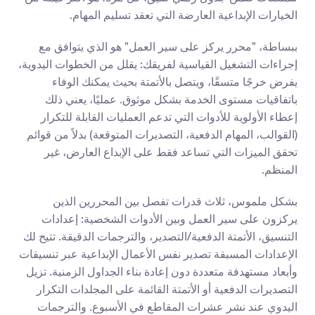
الخيارات الإبداعية العارضة التي تعقد تسليم المهام.
ببساطة، "محرر يركز على سير العمل" هو الذي يتوافق مع 
إجراءات التشغيل القياسية لفريقك: يقلل من الخطوات اليدوية، 
يفرض خرجًا متسقًا، ويتصل بالأتمتة بحيث يمكنك الوفاء 
باتفاقيات مستوى الخدمة بشكل موثوق. عمليًا، يعني ذلك 
إعطاء الأولوية للأدوات التي تدعم العمليات القابلة للتكرار 
(القوالب، المهام الدفعية، التصديرات المتوقعة) بدلاً من قوائم 
تحقق الميزات التي تساعد فقط على الإبداع العارض، غير 
المنظم.
بشكل ملموس، ثلاث قدرات تفصل بين المحررين الذين 
يركزون على سير العمل وبين الأدوات الشخصية: إعدادات 
التنسيق، الأتمتة الدفعية/التصدير، والترجمات الدقيقة. تتيح لك 
الإعدادات المسبقة تصدير نفس الأعمال الإبداعية عبر تنسيقات 
وأبعاد مستهدفة متعددة دون إعادة بناء الجداول الزمنية. تزيل 
التصديرات الدفعية أو الأتمتة القائمة على المجلدات التكرار 
اليدوي عند نشر عشرات المقاطع في الأسبوع. والترجمات 