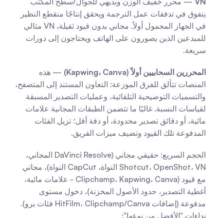
VN
 — محرر خفيف الوزن وبديهي للجوال/سطح المكتب 
يتفوق في تدفقات عمل الترجمة ويحقق إنتاجًا منقطع النظير 
في الجهاز المحمول أولاً. مجاني بدون قيود ثقيلة، VN مثالي 
للمبدعين الذين يصورون على الهاتف ويحتاجون إلى دورات 
سريعة.
المحررين السحابيين أولاً (Kapwing، Canva)
 — هذه 
المنصات تتألق للفرق الموزعة: التعاون المستند إلى المتصفح، 
والتسميات التوضيحية التلقائية، وعمليات التصدير المسبقة 
لقياسات النسبة. غالبًا ما تتضمن الطبقات المجانية علامات 
مائية، أو دقائق تصدير محدودة، أو دقة أقل؛ تزيل الفئات 
المدفوعة تلك القيود وتضيف ميزات الفريق.
الحجم السريع: حقيقي مجاني (DaVinci Resolve المجاني، 
Shotcut، OpenShot، VN النواة، CapCut النواة)، مجاني 
مع قيود (Clipchamp، Kapwing، Canva - علامات مائية، 
أغطية التصدير، حدود الأصول المخزنة)، دخول مستوى 
مدفوعة (إضافات HitFilm، Clipchamp/Canva فئات برو). 
نداءات "الأفضل من نوعها":