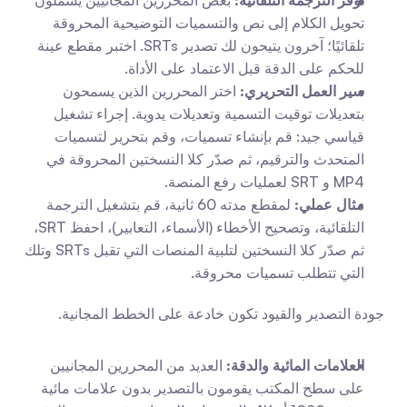
توفر الترجمة التلقائية:
 بعض المحررين المجانيين يشملون 
تحويل الكلام إلى نص والتسميات التوضيحية المحروقة 
تلقائيًا؛ آخرون يتيحون لك تصدير SRTs. اختبر مقطع عينة 
للحكم على الدقة قبل الاعتماد على الأداة.
سير العمل التحريري:
 اختر المحررين الذين يسمحون 
بتعديلات توقيت التسمية وتعديلات يدوية. إجراء تشغيل 
قياسي جيد: قم بإنشاء تسميات، وقم بتحرير لتسميات 
المتحدث والترقيم، ثم صدّر كلا النسختين المحروقة في 
MP4 و SRT لعمليات رفع المنصة.
مثال عملي:
 لمقطع مدته 60 ثانية، قم بتشغيل الترجمة 
التلقائية، وتصحيح الأخطاء (الأسماء، التعابير)، احفظ SRT، 
ثم صدّر كلا النسختين لتلبية المنصات التي تقبل SRTs وتلك 
التي تتطلب تسميات محروقة.
جودة التصدير والقيود تكون خادعة على الخطط المجانية.
العلامات المائية والدقة:
 العديد من المحررين المجانيين 
على سطح المكتب يقومون بالتصدير بدون علامات مائية 