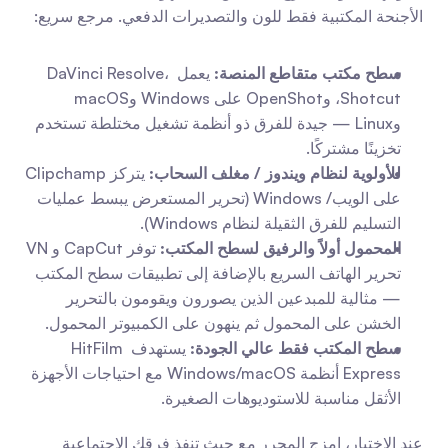
الأجنحة المكتبية فقط للون والتصديرات الدفعي. مرجع سريع:
سطح مكتب متقاطع المنصة:
 يعمل DaVinci Resolve، 
Shotcut، وOpenShot على Windows وmacOS 
وLinux — جيدة للفرق ذو أنظمة تشغيل مختلطة تستخدم 
تخزينًا مشتركًا.
للأولوية لنظام ويندوز / مغلف السحاب:
 يتركز Clipchamp 
على الويب/ Windows (تحرير المستعرض يبسط عمليات 
التسليم للفرق الثقيلة لنظام Windows).
المحمول أولاً والرفيق لسطح المكتب:
 توفر CapCut و VN 
تحرير الهاتف السريع بالإضافة إلى تطبيقات سطح المكتب 
— مثالية للمبدعين الذين يصورون ويقومون بالتحرير 
الخشن على المحمول ثم ينهون على الكمبيوتر المحمول.
سطح المكتب فقط عالي الجودة:
 يستهدف HitFilm 
Express أنظمة Windows/macOS مع احتياجات الأجهزة 
الأثقل مناسبة للاستوديوهات الصغيرة.
عند الاختيار، امزج المحرر مع حيث تنفذ فرقك الاجتماعية 