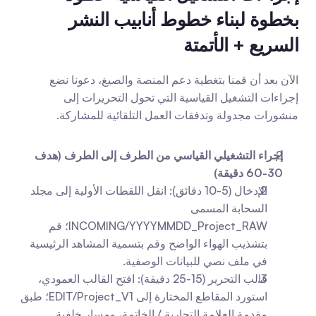
بخطوة لبناء خطوط أنابيب النشر 
السريع + الأتمتة
الآن بعد أن قمنا بتغطية دعم المنصة والصيغ، دعونا نضع 
إجراءات التشغيل القياسية التي تحول التحريرات إلى 
منشورات مجدولة وتدفقات العمل التلقائية للمشاركة.
إجراء التشغيلي القياسي من الطرف إلى الطرف (هدف 
30-60 دقيقة)
الإدخال (5-10 دقائق): انقل اللقطات الأولية إلى مجلد 
السحابة المسمى 
INCOMING/YYYYMMDD_Project_RAW؛ قم 
بتشذيب الهواء الواضح وقم بتسمية المشاهد الرئيسية 
في ملف نصي للبيانات الوصفية.
قالب التحرير (15-25 دقيقة): افتح القالب العمودي، 
استورد المقاطع المختارة إلى EDIT/Project_V1؛ طبق 
مقدمة العلامة التجارية / الخاتمة، ومسار خلفية 