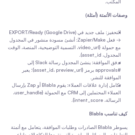
المكتب.
وصفات الأتمتة (أمثلة)
التحفيز: ملف جديد في EXPORT/Ready (Google Drive) 
→ فعل Zapier/Make: أنشئ مسودة منشور في المجدول 
مع حمولة {video_url، التسمية التوضيحية، المنصة، الوقت 
المجدول، asset_id}.
تدفق الموافقة: ينشئ المجدول رسالة Slack إلى 
#approvals برمز {asset_id، preview_url}؛ يعبر 
الموافقة للنشر.
تكامل إدارة علاقات العملاء: يقوم Blabla أو Zap بإرسال 
العملاء المحتملين إلى CRM مع الحمولة {user_handle، 
الرسالة، intent_score}.
كيف تناسب Blabla
يسوطر Blabla الصادرات وطلبات الموافقة، يتعامل مع أتمتة 
التعليقات والرسائل المباشرة التي تقودها الذكاء الاصطناعي 