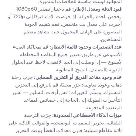
المجانية ليست مناسبة للخلاصات المتميزة.
قيود الدقة ومعدل الإطار:
 قم باختبار تصدير 1080p60 
وفحص الحدة والحركة؛ إذا فرضت الأداة قيودًا إلى 720p أو 
أجبرت على معدل بت منخفض، فقم بتقييم الجودة 
المتصورة على الهاتف المحمول حيث يشاهد معظم 
المشاهدين.
عدد التصديرات وحدود قائمة الانتظار:
 قم بمحاكاة العبء 
الأسبوعي عن طريق تصدير جميع المقاطع المخططة 
لأسبوع — إذا وصلت إلى الحد الأقصى، لاحظ عدد الحلول 
اليدوية (التصنيف، الدمج) المطلوبة.
عدم وجود مقاعد الفريق أو التخزين السحابي:
 جرب رحلة 
ذهاب وعودة تعاونية: حرّر محليًا، قم بالرفع إلى التخزين 
المشترك، وسلّم التغييرات؛ قس أوقات التسليم — تشير 
التأخيرات الطويلة إلى الحاجة إلى خصائص المقاعد 
المتعددة المدفوعة.
ميزات الذكاء الاصطناعي المحدودة:
 جرّب الترجمة 
التلقائية، تحرير التسميات التوضيحية، والقوالب الذكية على 
ثلاثة مقاطع تمثيلية؛ قارن معدلات الخطأ ووقت التحرير 