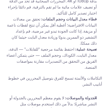
بدقة 1080p أو 4K. المحررات السحابية قد تحد من الدقة 
أو تضيف علامات مائية ما لم تقم بالترقية. قم دائمًا بإجراء 
اختبار تصدير كامل للتأكيد.
غطاء معدل البيانات وحجم الملفات:
 تحقق من معدلات 
البيانات الافتراضية؛ أغطية أقل يمكن أن تنتج لقطات ناعمة 
أو مزيفة. إذا كانت الجودة تبدو غير مرضية، قم بإعداد 
التشفير ذو الممرين يدويًا وزيادة معدل البايت حيثما كان 
ذلك ممكنًا.
نصيحة عملية:
 احتفظ بقائمة مرجعية "للقابلات" — الدقة، 
معدل البايت، الكوداك، وحجم الملف — حتى يتمكن أعضاء 
الفريق من التحقق من التصديرات مقارنة بمواصفات 
المنصة.
التكاملات والأتمتة تسمح للفرق بتوصيل المحررين في خطوط 
أنابيب النشر.
الجدولة والموصلات:
 لا يقوم معظم المحررين بالجدولة أو 
النشر مباشرةً؛ بدلاً من ذلك استخدم موصلات مثل 