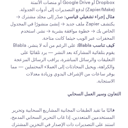
Dropbox أو Google Drive أو منصات الأتمتة 
(Zapier/Make) لدفع التصديرات إلى أدوات الجدولة.
مثال إجراء تشغيلي قياسي:
 صدّر إلى مجلد مشترك → 
يكتشف Zapier ملف جديد → إنشئ منشورًا في المجدول 
الخاص بك → خطوة موافقة بشرية → نشر. استخدم 
المحفزات عبر الويب حيثما كانت متاحة.
كيف تناسب Blabla:
 على الرغم من أنه لا ينشر، Blabla 
يقوم بتلقائية المشاركة بعد النشر — يرد تلقائيًا على 
التعليقات والرسائل المباشرة، يراقب الرسائل المزعجة 
والكراهة، ويحيل المحادثات إلى العملاء المحتملين — مما 
يوفر ساعات من الإشراف اليدوي وزيادة معدلات 
الاستجابة.
التعاون وسير العمل السحابي
غالبًا ما تقيد الطبقات المجانية المشاريع السحابية وتحرير 
المستخدمين المتعددين. إذا غاب التحرير السحابي المدمج، 
استند على التصديرات ذات الإصدار في التخزين المشترك 