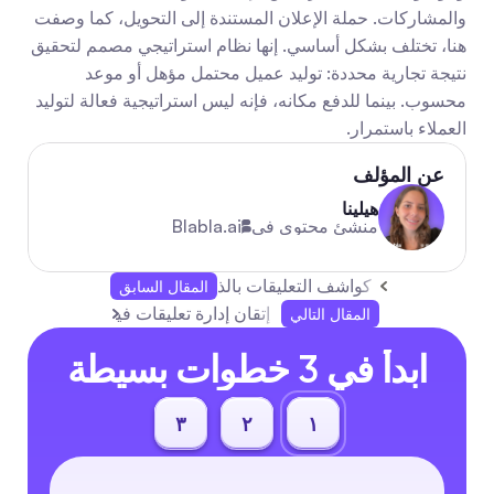
والمشاركات. حملة الإعلان المستندة إلى التحويل، كما وصفت 
هنا، تختلف بشكل أساسي. إنها نظام استراتيجي مصمم لتحقيق 
نتيجة تجارية محددة: توليد عميل محتمل مؤهل أو موعد 
محسوب. بينما للدفع مكانه، فإنه ليس استراتيجية فعالة لتوليد 
العملاء باستمرار.
عن المؤلف
هيلينا
منشئ محتوى في
Blabla.ai
كواشف التعليقات بالذكاء الاصطناعي: أدوات لاكتشاف 
المقال السابق
إتقان إدارة تعليقات فيسبوك
المقال التالي
ابدأ في 3 خطوات بسيطة
٣
٢
١