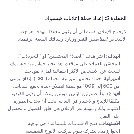
الخطوة 2: إعداد حملة إعلانات فيسبوك
لا يحتاج الإعلان نفسه إلى أن يكون معقدًا. الهدف هو جذب 
الأشخاص 
المناسبين
 للنقر وزيارة رسالتك البيعية الرقمية.
الهدف:
 اختر هدف "العملاء المحتملين" أو "التحويلات"، 
المحسّن للعملاء على موقعك. هذا يخبر خوارزمية فيسبوك 
للبحث عن الأشخاص الأكثر احتمالية لملء نموذجك.
الميزانية:
 حملة تحسين ميزانية الحملة (CBO) بإنفاق يومي 
من $50 إلى $100 هو نقطة انطلاق جيدة لجمع البيانات.
الإبداع:
 ابدأ بصورتين ثابتتين قويتين. يمكن أن يكون الفيديو 
مكلفًا للإنتاج والاختبار في البداية. يجب أن تجذب الصورة 
الانتباه، ولكن مهمة نص الإعلان هي خلق الفضول والحصول 
على النقر.
الاستهداف:
 دمج الاهتمامات للمساعدة في توجيه 
الخوارزمية. لشركة تقوم بتركيب الألواح الشمسية 