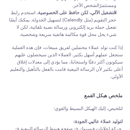
ومستثمرًالشخص الآخر.
التشغيل الآلي، لكن حافظ على الخصوصية.
 استخدم رابط 
حجز التقويم (مثل Calendly) لتسهيل الجدولة. يمكنك أيضًا 
تفعيل حملة بريد إلكتروني ورسالة نصية تلقائية، لكن لا 
شيء يحل محل قوة مكالمة هاتفية سريعة وشخصية.
إذا كنت تولد عملاء محتملين لفريق مبيعات، فإن هذه العملية 
ستجعل عملهم أسهل بكثير. العملاء الذين سيحصلون عليهم 
سيكونون أكثر دفئًا واستجابةً، مما يؤدي إلى معدلات إغلاق 
أعلى بكثير لأن الرسالة البيعية قامت بالفعل بالتأهيل والتعليم 
الأولي.
ملخص هيكل القمع
لتلخيص، إليك الهيكل البسيط والقوي:
لتوليد عملاء عاليي الجودة:
 حركة إعلانات فيسبوك → صفحة هبوط الرسالة البيعية → 