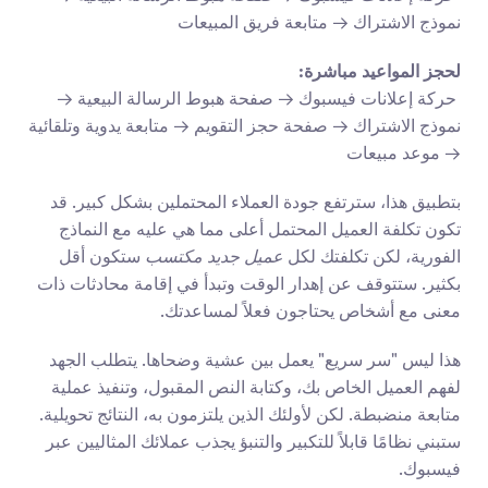
نموذج الاشتراك → متابعة فريق المبيعات
لحجز المواعيد مباشرة:
 حركة إعلانات فيسبوك → صفحة هبوط الرسالة البيعية → 
نموذج الاشتراك → صفحة حجز التقويم → متابعة يدوية وتلقائية 
→ موعد مبيعات
بتطبيق هذا، سترتفع جودة العملاء المحتملين بشكل كبير. قد 
تكون تكلفة العميل المحتمل أعلى مما هي عليه مع النماذج 
الفورية، لكن تكلفتك لكل 
عميل جديد مكتسب
 ستكون أقل 
بكثير. ستتوقف عن إهدار الوقت وتبدأ في إقامة محادثات ذات 
معنى مع أشخاص يحتاجون فعلاً لمساعدتك.
هذا ليس "سر سريع" يعمل بين عشية وضحاها. يتطلب الجهد 
لفهم العميل الخاص بك، وكتابة النص المقبول، وتنفيذ عملية 
متابعة منضبطة. لكن لأولئك الذين يلتزمون به، النتائج تحويلية. 
ستبني نظامًا قابلاً للتكبير والتنبؤ يجذب عملائك المثاليين عبر 
فيسبوك.