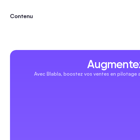
Contenu
Augmentez
Avec Blabla, boostez vos ventes en pilotage 