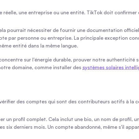
réelle, une entreprise ou une entité. TikTok doit confirmer 
ela pourrait nécessiter de fournir une documentation offici
mpte par personne ou entreprise. La principale exception con
 même entité dans la même langue.
concentre sur l'énergie durable, prouver notre authenticité
 notre domaine, comme installer des 
systèmes solaires intell
t vérifier des comptes qui sont des contributeurs actifs à l
r un profil complet. Cela inclut une bio, un nom de profil, u
es six derniers mois. Un compte abandonné, même s'il appar