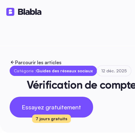
Solutions
Produits
Ressource
🇫🇷 Français
FR
Parcourir les articles
Catégorie :
Guides des réseaux sociaux
12 déc. 2025
Vérification de compte
Essayez gratuitement
7 jours gratuits