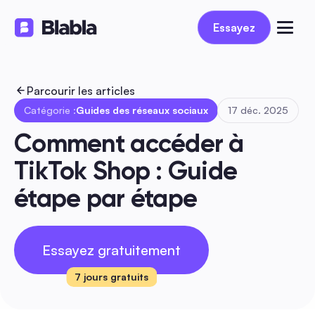
Essayez
Essayez
Parcourir les articles
Catégorie :
Guides des réseaux sociaux
17 déc. 2025
Comment accéder à 
TikTok Shop : Guide 
étape par étape
Essayez gratuitement
7 jours gratuits