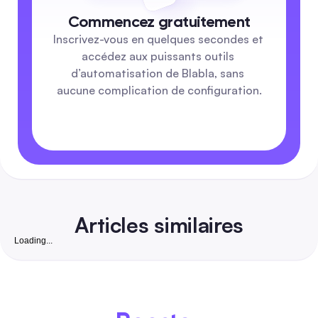
Commencez gratuitement
Inscrivez-vous en quelques secondes et 
accédez aux puissants outils 
d’automatisation de Blabla, sans 
aucune complication de configuration.
Articles similaires
Loading...
Fond d'écran libre de droits : Le guide complet 20
pour automatiser les publications sécurisées pour l
marketeurs
Un guide complet pour les gestionnaires et les marketeurs d
réseaux sociaux — découvrez des sites de fonds d'écran gr