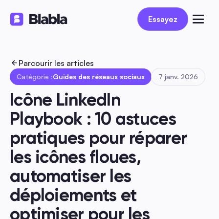
Essayez
Essayez
Parcourir les articles
Catégorie :
Guides des réseaux sociaux
7 janv. 2026
Icône LinkedIn 
Playbook : 10 astuces 
pratiques pour réparer 
les icônes floues, 
automatiser les 
déploiements et 
optimiser pour les 