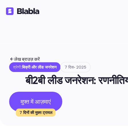
समाधान
उत्पाद
संसाधन
🇮🇳 हिन्दी
HI
लेख ब्राउज़ करें
श्रेणी:
बिक्री और लीड जनरेशन
7 दिस॰ 2025
बी2बी लीड जनरेशन: रणनीतियाँ
मुफ्त में आज़माएं
7 दिनों की मुफ़्त ट्रायल