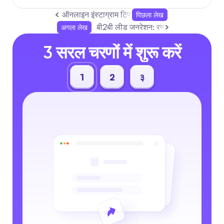
ऑनलाइन इंस्टाग्राम टिप्पणियाँ स्वचालित करें और जुड़ाव बढ
पिछला लेख
बी2बी लीड जनरेशन: रणनीतियाँ, टूल्स, और बे
अगला लेख
3 सरल चरणों में शुरू करें
1
2
३