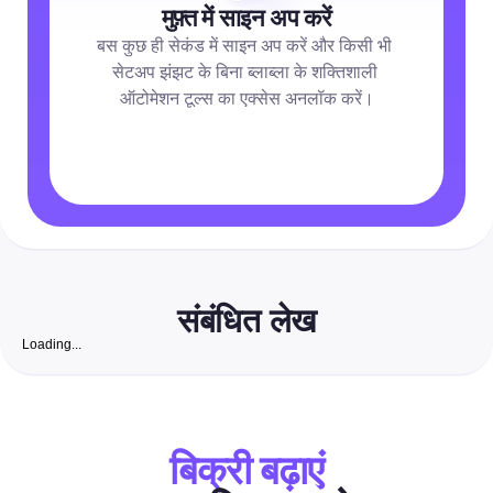
मुफ़्त में साइन अप करें
बस कुछ ही सेकंड में साइन अप करें और किसी भी 
सेटअप झंझट के बिना ब्लाब्ला के शक्तिशाली 
ऑटोमेशन टूल्स का एक्सेस अनलॉक करें।
संबंधित लेख
Loading...
रॉयल्टी-फ्री वॉलपेपर: 2026 के लिए पूरी प्लेबुक जो मार्केटर्स के लिए सु
पोस्ट को स्वचालित करती है
सोशल मीडिया मैनेजर और विपणक के लिए एक ऑल-इन-वन गाइड — साइट्स की ल
संक्षेपण के साथ जांचे गए मुफ्त वॉलपेपर साइट्स की खोज करें, एक शीघ्र सत्यापन 
बिक्री बढ़ाएं
सोशल-साइज प्रीसेट्स, नामकरण टेम्पलेट्स और ऑटोमेशन-सुरक्षित वर्कफ़्लोज़ जिन्
सीधे अपने पोस्टिंग, डीएम और विज्ञापन टूलचेन में लगा सकते हैं।