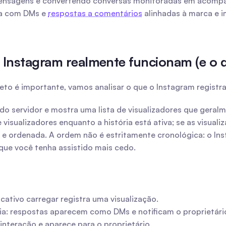
mensagens e convertendo conversas monitoradas em acompa
a com DMs e 
respostas a comentários
 alinhadas à marca e i
 Instagram realmente funcionam (e o q
 é importante, vamos analisar o que o Instagram registra e
o do servidor e mostra uma lista de visualizadores que ger
de visualizadores enquanto a história está ativa; se as visua
ordenada. A ordem não é estritamente cronológica: o Instagr
que você tenha assistido mais cedo.
licativo carregar registra uma visualização.
ria: respostas aparecem como DMs e notificam o proprietári
 interação e aparece para o proprietário.