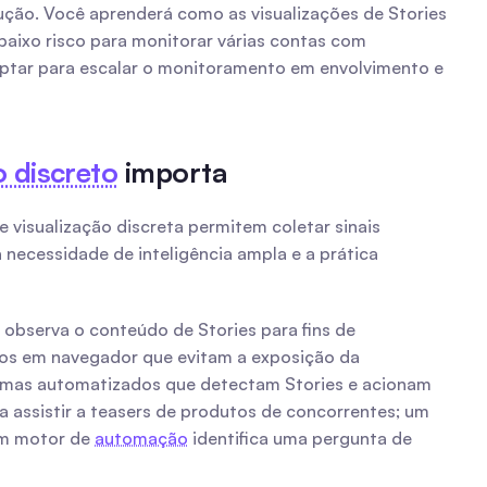
ção. Você aprenderá como as visualizações de Stories 
aixo risco para monitorar várias contas com 
ptar para escalar o monitoramento em envolvimento e 
 discreto
 importa
 visualização discreta permitem coletar sinais 
necessidade de inteligência ampla e a prática 
observa o conteúdo de Stories para fins de 
os em navegador que evitam a exposição da 
identidade, a ferramentas de análise de terceiros que ingerem e arquivam conteúdo de Stories, e finalmente a sistemas automatizados que detectam Stories e acionam 
assistir a teasers de produtos de concorrentes; um 
um motor de 
automação
 identifica uma pergunta de 