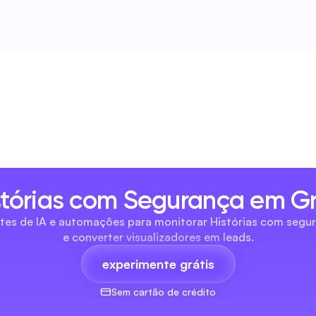
stórias com Segurança em G
entes de IA e automações para monitorar Histórias com segu
e converter visualizadores em leads.
experimente grátis
Sem cartão de crédito