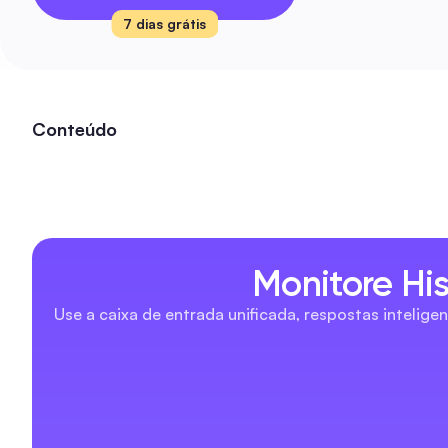
7 dias grátis
Conteúdo
Monitore Hi
Use a caixa de entrada unificada, respostas intelig