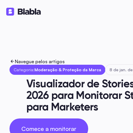
Soluções
Produtos
Recursos
🇵🇹 Português
PT
Navegue pelos artigos
Categoria:
Moderação & Proteção da Marca
8 de jan. d
Visualizador de Storie
2026 para Monitorar S
para Marketers
Comece a monitorar