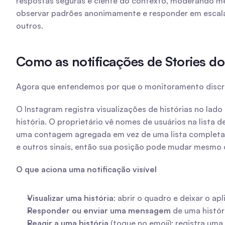
respostas seguras e ciente do contexto, moderando 
observar padrões anonimamente e responder em escal
outros.
Como as notificações de Stories do
Agora que entendemos por que o monitoramento discreto
O Instagram registra visualizações de histórias no lad
história. O proprietário vê nomes de usuários na lista 
uma contagem agregada em vez de uma lista completa e 
e outros sinais, então sua posição pode mudar mesmo 
O que aciona uma notificação visível
Visualizar uma história
: abrir o quadro e deixar o ap
Responder ou enviar uma mensagem
 de uma histó
Reagir a uma história
 (toque no emoji): registra uma