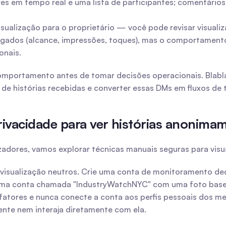
s em tempo real e uma lista de participantes; comentários e
isualização para o proprietário — você pode revisar visual
gados (alcance, impressões, toques), mas o comportamento b
onais.
mportamento antes de tomar decisões operacionais. Blabla n
 de histórias recebidas e converter essas DMs em fluxos d
vacidade para ver histórias anonimame
ores, vamos explorar técnicas manuais seguras para visuali
isualização neutros. Crie uma conta de monitoramento ded
o: uma conta chamada "IndustryWatchNYC" com uma foto base
s fatores e nunca conecte a conta aos perfis pessoais dos 
nte nem interaja diretamente com ela.