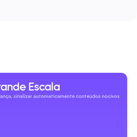
rande Escala
rança, sinalizar automaticamente conteúdos nocivos 