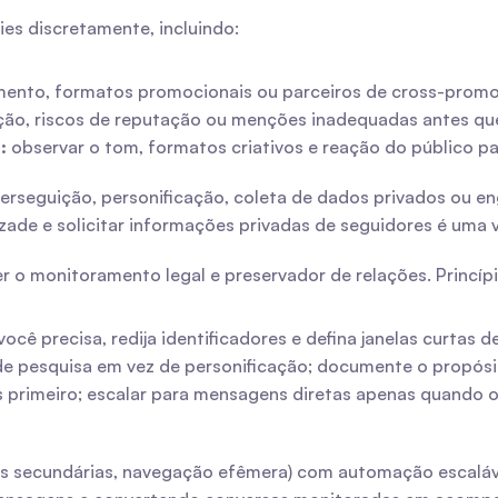
es discretamente, incluindo:
ento, formatos promocionais ou parceiros de cross-promoçã
ação, riscos de reputação ou menções inadequadas antes qu
:
 observar o tom, formatos criativos e reação do público 
rseguição, personificação, coleta de dados privados ou eng
izade e solicitar informações privadas de seguidores é uma v
 o monitoramento legal e preservador de relações. Princípi
você precisa, redija identificadores e defina janelas curtas
 de pesquisa em vez de personificação; documente o propósi
cos primeiro; escalar para mensagens diretas apenas quando o
s secundárias, navegação efêmera) com automação escaláve