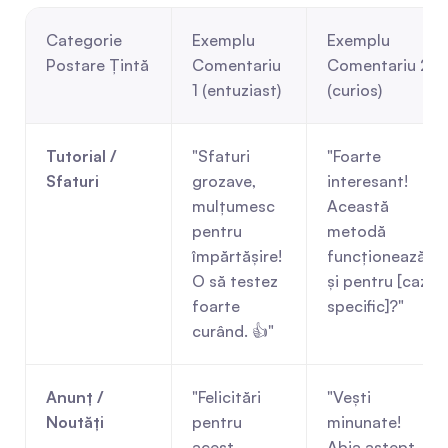
Categorie 
Exemplu 
Exemplu 
Postare Țintă
Comentariu 
Comentariu 2 
1 (entuziast)
(curios)
Tutorial / 
"Sfaturi 
"Foarte 
Sfaturi
grozave, 
interesant! 
mulțumesc 
Această 
pentru 
metodă 
împărtășire! 
funcționează 
O să testez 
și pentru [caz 
foarte 
specific]?"
curând. 👍"
Anunț / 
"Felicitări 
"Vești 
Noutăți
pentru 
minunate! 
acest 
Abia aștept 