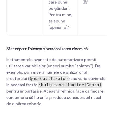
care pune 
🤔"
pe gânduri! 
Pentru mine, 
aș spune 
[opinia ta]."
Sfat expert: Folosește personalizarea dinamică
Instrumentele avansate de automatizare permit 
utilizarea variabilelor (uneori numite "spintax"). De 
exemplu, poți insera numele de utilizator al 
creatorului (
) sau varia cuvintele 
@numeutilizator
în aceeași frază: 
{Mulțumesc|Uimitor|Groza}
pentru împărtășire. Această tehnică face ca fiecare 
comentariu să fie unic și reduce considerabil riscul 
de a părea robotic.