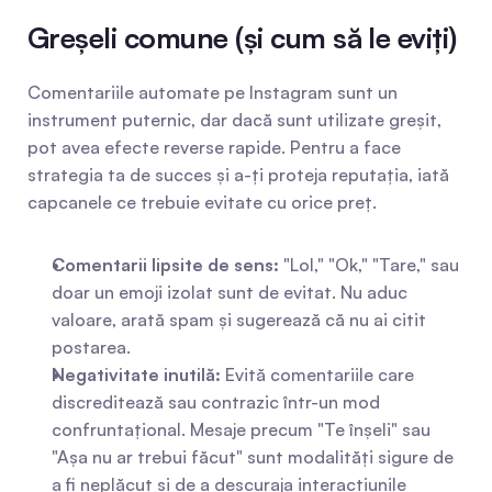
Greșeli comune (și cum să le eviți)
Comentariile automate pe Instagram sunt un 
instrument puternic, dar dacă sunt utilizate greșit, 
pot avea efecte reverse rapide. Pentru a face 
strategia ta de succes și a-ți proteja reputația, iată 
capcanele ce trebuie evitate cu orice preț.
Comentarii lipsite de sens:
 "Lol," "Ok," "Tare," sau 
doar un emoji izolat sunt de evitat. Nu aduc 
valoare, arată spam și sugerează că nu ai citit 
postarea.
Negativitate inutilă:
 Evită comentariile care 
discreditează sau contrazic într-un mod 
confruntațional. Mesaje precum "Te înșeli" sau 
"Așa nu ar trebui făcut" sunt modalități sigure de 
a fi neplăcut și de a descuraja interacțiunile 