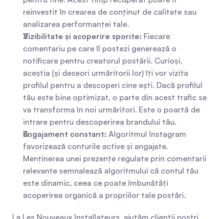
reinvestit în crearea de conținut de calitate sau 
analizarea performanței tale.
Vizibilitate și acoperire sporite:
 Fiecare 
comentariu pe care îl postezi generează o 
notificare pentru creatorul postării. Curioși, 
aceștia (și deseori urmăritorii lor) îți vor vizita 
profilul pentru a descoperi cine ești. Dacă profilul 
tău este bine optimizat, o parte din acest trafic se 
va transforma în noi urmăritori. Este o poartă de 
intrare pentru descoperirea brandului tău.
Engajament constant:
 Algoritmul Instagram 
favorizează conturile active și angajate. 
Menținerea unei prezențe regulate prin comentarii 
relevante semnalează algoritmului că contul tău 
este dinamic, ceea ce poate îmbunătăți 
acoperirea organică a propriilor tale postări.
La Les Nouveaux Installateurs, ajutăm clienții noștri 