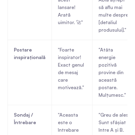
lansare! 
să aflu mai 
Arată 
multe despre 
uimitor. 🚀"
[detaliul 
produsului]."
Postare 
"Foarte 
"Atâta 
inspirațională
inspirator! 
energie 
Exact genul 
pozitivă 
de mesaj 
provine din 
care 
această 
motivează."
postare. 
Mulțumesc."
Sondaj / 
"Aceasta 
"Greu de ales! 
Întrebare
este o 
Sunt sfâșiat 
întrebare 
între A și B. 