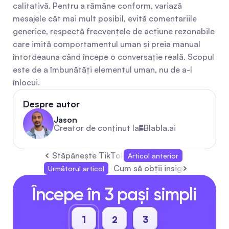
calitativă. Pentru a rămâne conform, variază 
mesajele cât mai mult posibil, evită comentariile 
generice, respectă frecvențele de acțiune rezonabile 
care imită comportamentul uman și preia manual 
întotdeauna când începe o conversație reală. Scopul 
este de a îmbunătăți elementul uman, nu de a-l 
înlocui.
Despre autor
Jason
Creator de conținut la
Blabla.ai
Stăpânește TikTok: Funcționalități, Dependenț
Articol anterior
Cum să obții insigna de verifi
Următorul articol
Începe în 3 pași simpli
1
2
3