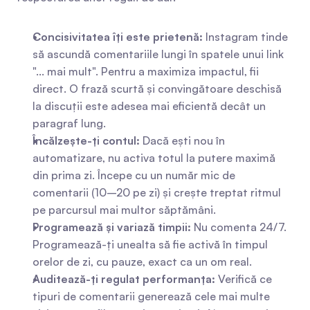
Concisivitatea îți este prietenă:
 Instagram tinde 
să ascundă comentariile lungi în spatele unui link 
"... mai mult". Pentru a maximiza impactul, fii 
direct. O frază scurtă și convingătoare deschisă 
la discuții este adesea mai eficientă decât un 
paragraf lung.
Încălzește-ți contul:
 Dacă ești nou în 
automatizare, nu activa totul la putere maximă 
din prima zi. Începe cu un număr mic de 
comentarii (10–20 pe zi) și crește treptat ritmul 
pe parcursul mai multor săptămâni.
Programează și variază timpii:
 Nu comenta 24/7. 
Programează-ți unealta să fie activă în timpul 
orelor de zi, cu pauze, exact ca un om real.
Auditează-ți regulat performanța:
 Verifică ce 
tipuri de comentarii generează cele mai multe 