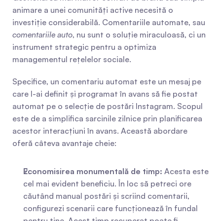
animare a unei comunități active necesită o 
investiție considerabilă. Comentariile automate, sau 
comentariile auto
, nu sunt o soluție miraculoasă, ci un 
instrument strategic pentru a optimiza 
managementul rețelelor sociale.
Specifice, un comentariu automat este un mesaj pe 
care l-ai definit și programat în avans să fie postat 
automat pe o selecție de postări Instagram. Scopul 
este de a simplifica sarcinile zilnice prin planificarea 
acestor interacțiuni în avans. Această abordare 
oferă câteva avantaje cheie:
Economisirea monumentală de timp:
 Acesta este 
cel mai evident beneficiu. În loc să petreci ore 
căutând manual postări și scriind comentarii, 
configurezi scenarii care funcționează în fundal 
pentru tine. Acest timp recuperat poate fi 