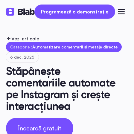
Programează o demonstrație
Programează o demonstrație
Vezi articole
Categorie :
Automatizare comentarii și mesaje directe
6 dec. 2025
Stăpânește 
comentariile automate 
pe Instagram și crește 
interacțiunea
Încearcă gratuit