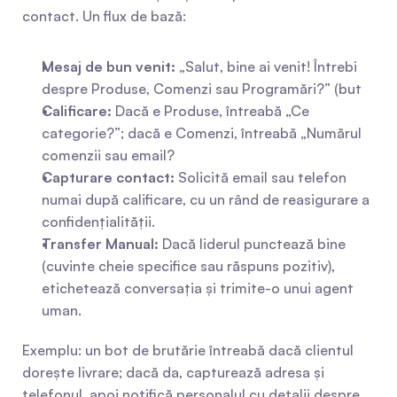
contact. Un flux de bază:
Mesaj de bun venit:
 „Salut, bine ai venit! Întrebi 
despre Produse, Comenzi sau Programări?” (but 
Calificare:
 Dacă e Produse, întreabă „Ce 
categorie?”; dacă e Comenzi, întreabă „Numărul 
comenzii sau email?
Capturare contact:
 Solicită email sau telefon 
numai după calificare, cu un rând de reasigurare a 
confidențialității.
Transfer Manual:
 Dacă liderul punctează bine 
(cuvinte cheie specifice sau răspuns pozitiv), 
etichetează conversația și trimite-o unui agent 
uman.
Exemplu: un bot de brutărie întreabă dacă clientul 
dorește livrare; dacă da, capturează adresa și 
telefonul, apoi notifică personalul cu detalii despre 