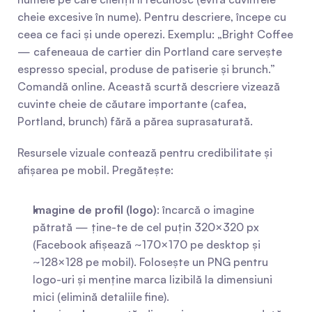
cheie excesive în nume). Pentru descriere, începe cu 
ceea ce faci și unde operezi. Exemplu: „Bright Coffee 
— cafeneaua de cartier din Portland care servește 
espresso special, produse de patiserie și brunch.” 
Comandă online. Această scurtă descriere vizează 
cuvinte cheie de căutare importante (cafea, 
Portland, brunch) fără a părea suprasaturată.
Resursele vizuale contează pentru credibilitate și 
afișarea pe mobil. Pregătește:
Imagine de profil (logo)
: încarcă o imagine 
pătrată — ține-te de cel puțin 320×320 px 
(Facebook afișează ~170×170 pe desktop și 
~128×128 pe mobil). Folosește un PNG pentru 
logo-uri și menține marca lizibilă la dimensiuni 
mici (elimină detaliile fine).