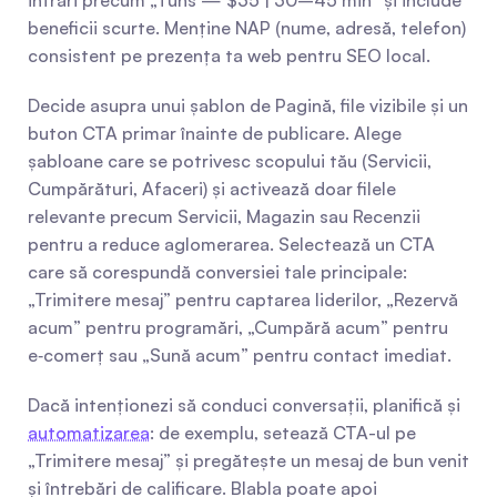
intrări precum „Tuns — $35 | 30–45 min” și include 
beneficii scurte. Menține NAP (nume, adresă, telefon) 
consistent pe prezența ta web pentru SEO local.
Decide asupra unui șablon de Pagină, file vizibile și un 
buton CTA primar înainte de publicare. Alege 
șabloane care se potrivesc scopului tău (Servicii, 
Cumpărături, Afaceri) și activează doar filele 
relevante precum Servicii, Magazin sau Recenzii 
pentru a reduce aglomerarea. Selectează un CTA 
care să corespundă conversiei tale principale: 
„Trimitere mesaj” pentru captarea liderilor, „Rezervă 
acum” pentru programări, „Cumpără acum” pentru 
e‑comerț sau „Sună acum” pentru contact imediat.
Dacă intenționezi să conduci conversații, planifică și 
automatizarea
: de exemplu, setează CTA-ul pe 
„Trimitere mesaj” și pregătește un mesaj de bun venit 
și întrebări de calificare. Blabla poate apoi 