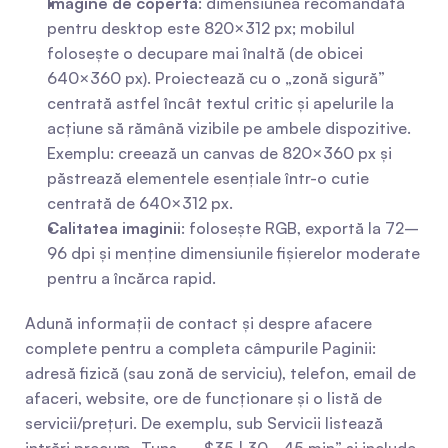
Imagine de copertă
: dimensiunea recomandată 
pentru desktop este 820×312 px; mobilul 
folosește o decupare mai înaltă (de obicei 
640×360 px). Proiectează cu o „zonă sigură” 
centrată astfel încât textul critic și apelurile la 
acțiune să rămână vizibile pe ambele dispozitive. 
Exemplu: creează un canvas de 820×360 px și 
păstrează elementele esențiale într-o cutie 
centrată de 640×312 px.
Calitatea imaginii
: folosește RGB, exportă la 72–
96 dpi și menține dimensiunile fișierelor moderate 
pentru a încărca rapid.
Adună informații de contact și despre afacere 
complete pentru a completa câmpurile Paginii: 
adresă fizică (sau zonă de serviciu), telefon, email de 
afaceri, website, ore de funcționare și o listă de 
servicii/prețuri. De exemplu, sub Servicii listează 