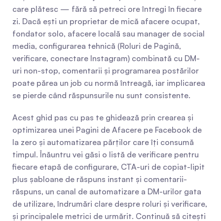
care plătesc — fără să petreci ore întregi în fiecare 
zi. Dacă ești un proprietar de mică afacere ocupat, 
fondator solo, afacere locală sau manager de social 
media, configurarea tehnică (Roluri de Pagină, 
verificare, conectare Instagram) combinată cu DM-
uri non-stop, comentarii și programarea postărilor 
poate părea un job cu normă întreagă, iar implicarea 
se pierde când răspunsurile nu sunt consistente.
Acest ghid pas cu pas te ghidează prin crearea și 
optimizarea unei Pagini de Afacere pe Facebook de 
la zero și automatizarea părților care îți consumă 
timpul. Înăuntru vei găsi o listă de verificare pentru 
fiecare etapă de configurare, CTA-uri de copiat-lipit 
plus șabloane de răspuns instant și comentarii-
răspuns, un canal de automatizare a DM-urilor gata 
de utilizare, îndrumări clare despre roluri și verificare, 
și principalele metrici de urmărit. Continuă să citești 