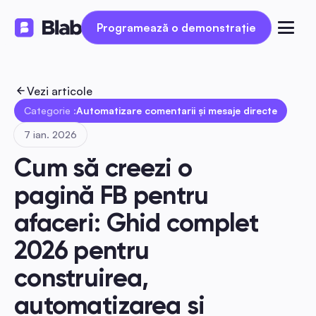
Programează o demonstrație
Programează o demonstrație
Vezi articole
Categorie :
Automatizare comentarii și mesaje directe
7 ian. 2026
Cum să creezi o 
pagină FB pentru 
afaceri: Ghid complet 
2026 pentru 
construirea, 
automatizarea și 