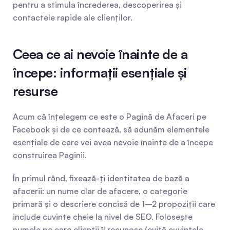
pentru a stimula încrederea, descoperirea și 
contactele rapide ale clienților.
Ceea ce ai nevoie înainte de a 
începe: informații esențiale și 
resurse
Acum că înțelegem ce este o Pagină de Afaceri pe 
Facebook și de ce contează, să adunăm elementele 
esențiale de care vei avea nevoie înainte de a începe 
construirea Paginii.
În primul rând, fixează-ți identitatea de bază a 
afacerii: un nume clar de afacere, o categorie 
primară și o descriere concisă de 1–2 propoziții care 
include cuvinte cheie la nivel de SEO. Folosește 
numele pe care clienții îl recunosc (evită cuvintele 