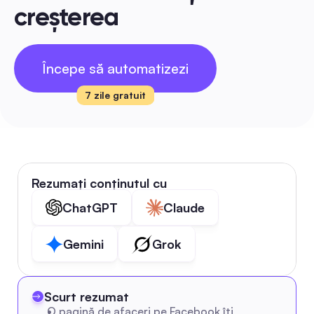
creșterea
Începe să automatizezi
7 zile gratuit
Rezumați conținutul cu
ChatGPT
Claude
Gemini
Grok
Scurt rezumat
O pagină de afaceri pe Facebook îți 