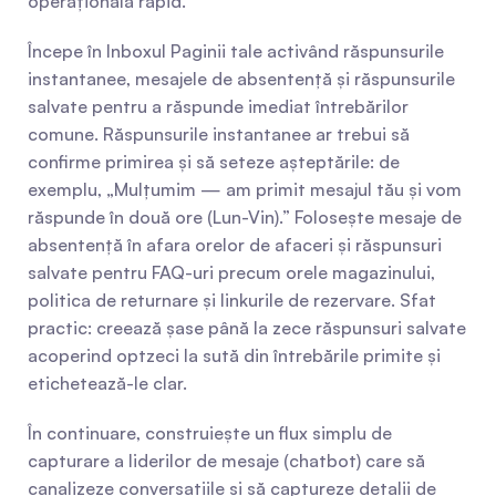
operațională rapid.
Începe în Inboxul Paginii tale activând răspunsurile 
instantanee, mesajele de absentență și răspunsurile 
salvate pentru a răspunde imediat întrebărilor 
comune. Răspunsurile instantanee ar trebui să 
confirme primirea și să seteze așteptările: de 
exemplu, „Mulțumim — am primit mesajul tău și vom 
răspunde în două ore (Lun-Vin).” Folosește mesaje de 
absentență în afara orelor de afaceri și răspunsuri 
salvate pentru FAQ-uri precum orele magazinului, 
politica de returnare și linkurile de rezervare. Sfat 
practic: creează șase până la zece răspunsuri salvate 
acoperind optzeci la sută din întrebările primite și 
etichetează-le clar.
În continuare, construiește un flux simplu de 
capturare a liderilor de mesaje (chatbot) care să 
canalizeze conversațiile și să captureze detalii de 