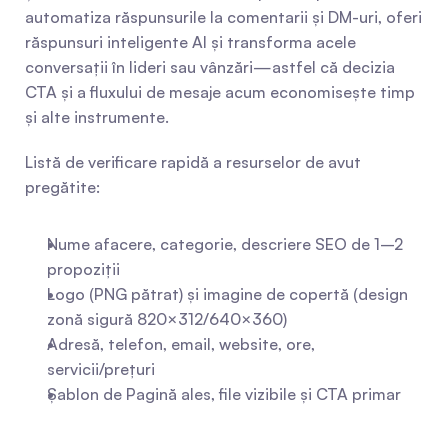
automatiza răspunsurile la comentarii și DM-uri, oferi 
răspunsuri inteligente AI și transforma acele 
conversații în lideri sau vânzări—astfel că decizia 
CTA și a fluxului de mesaje acum economisește timp 
și alte instrumente.
Listă de verificare rapidă a resurselor de avut 
pregătite:
Nume afacere, categorie, descriere SEO de 1–2 
propoziții
Logo (PNG pătrat) și imagine de copertă (design 
zonă sigură 820×312/640×360)
Adresă, telefon, email, website, ore, 
servicii/prețuri
Șablon de Pagină ales, file vizibile și CTA primar