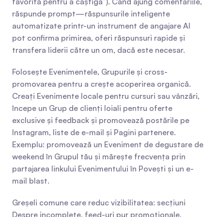
favorită pentru a câștiga”). Când ajung comentariile, 
răspunde prompt—răspunsurile inteligente 
automatizate printr-un instrument de angajare AI 
pot confirma primirea, oferi răspunsuri rapide și 
transfera liderii către un om, dacă este necesar.
Folosește Evenimentele, Grupurile și cross-
promovarea pentru a crește acoperirea organică. 
Creați Evenimente locale pentru cursuri sau vânzări, 
începe un Grup de clienți loiali pentru oferte 
exclusive și feedback și promovează postările pe 
Instagram, liste de e-mail și Pagini partenere. 
Exemplu: promovează un Eveniment de degustare de 
weekend în Grupul tău și mărește frecvența prin 
partajarea linkului Evenimentului în Povești și un e-
mail blast.
Greșeli comune care reduc vizibilitatea: secțiuni 
Despre incomplete, feed-uri pur promoționale, 