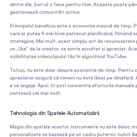
dintre ele, bot-ul o face pentru tine. Aceasta poate păre
gestionează comunități active.
Principalul beneficiu este o economie masivă de timp. P
care ar putea fi mai bine petrecut planificând, filmând s
strategice. Mai mult, acest simplu act de recunoaștere
un „like” de la creator, se simte ascultat și apreciat. Ace
vizibilitatea videoclipului tău în algoritmul YouTube.
Totuși, nu este doar despre economie de timp. Pentru can
apreciator asigură că nimeni nu este lăsat pe dinafară. 
a se angaja. Apoi, îți poți concentra eforturile manual
contează cel mai mult.
Tehnologia din Spatele Automatizării
Magia din spatele acestor instrumente nu este deloc ma
personalizate se bazează pe un cadru puternic numit 
S