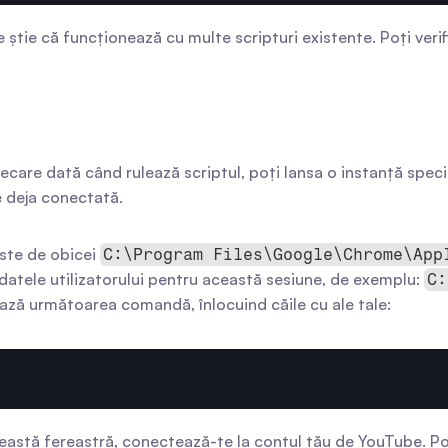
 știe că funcționează cu multe scripturi existente. Poți verif
iecare dată când rulează scriptul, poți lansa o instanță speci
e deja conectată.
ste de obicei 
C:\Program Files\Google\Chrome\App
tele utilizatorului pentru această sesiune, de exemplu: 
C:
ză următoarea comandă, înlocuind căile cu ale tale:
astă fereastră, conectează-te la contul tău de YouTube. Poți