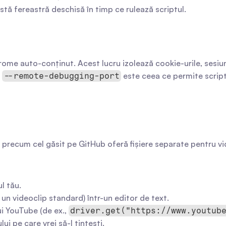
stă fereastră deschisă în timp ce rulează scriptul.
rome auto-conținut. Acest lucru izolează cookie-urile, sesiunil
 
 este ceea ce permite script
--remote-debugging-port
 precum cel găsit pe GitHub oferă fișiere separate pentru vi
l tău.
 un videoclip standard) într-un editor de text.
i YouTube (de ex., 
driver.get("https://www.youtub
ui pe care vrei să-l țintești.