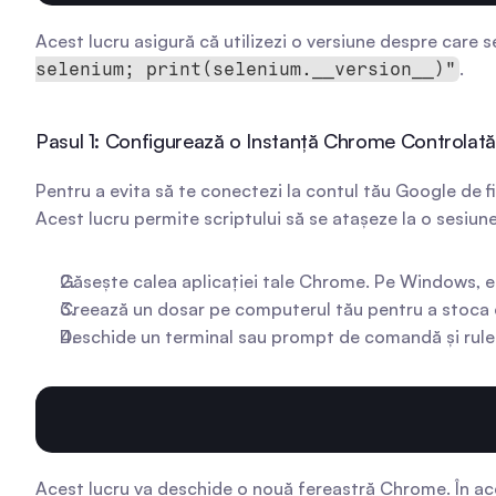
Acest lucru asigură că utilizezi o versiune despre care se
.
selenium; print(selenium.__version__)"
Pasul 1: Configurează o Instanță Chrome Controlată
Pentru a evita să te conectezi la contul tău Google de f
Acest lucru permite scriptului să se atașeze la o sesiun
Găsește calea aplicației tale Chrome. Pe Windows, e
Creează un dosar pe computerul tău pentru a stoca da
Deschide un terminal sau prompt de comandă și rulea
Acest lucru va deschide o nouă fereastră Chrome. În ace