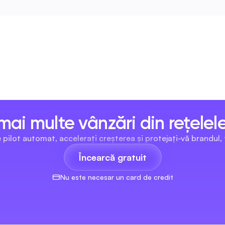
ai multe vânzări din rețelel
e pilot automat, accelerați creșterea și protejați-vă brandul,
Încearcă gratuit
Nu este necesar un card de credit