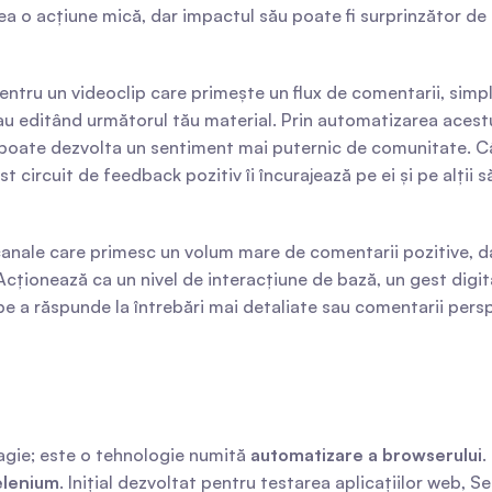
a o acțiune mică, dar impactul său poate fi surprinzător de se
entru un videoclip care primește un flux de comentarii, simp
au editând următorul tău material. Prin automatizarea acestui 
 poate dezvolta un sentiment mai puternic de comunitate. Câ
st circuit de feedback pozitiv îi încurajează pe ei și pe alții
ale care primesc un volum mare de comentarii pozitive, dar g
Acționează ca un nivel de interacțiune de bază, un gest digi
e pe a răspunde la întrebări mai detaliate sau comentarii per
gie; este o tehnologie numită 
automatizare a browserului
.
elenium
. Inițial dezvoltat pentru testarea aplicațiilor web, S