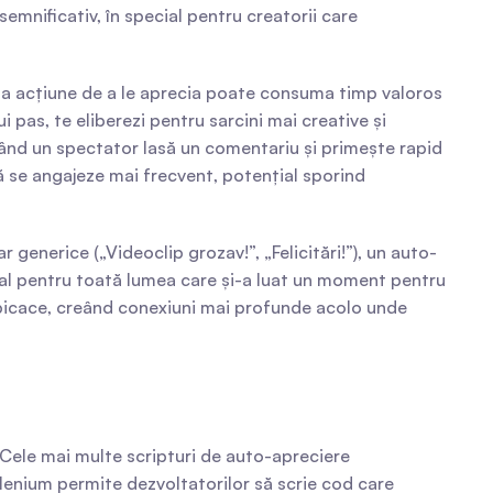
mnificativ, în special pentru creatorii care 
la acțiune de a le aprecia poate consuma timp valoros 
pas, te eliberezi pentru sarcini mai creative și 
nd un spectator lasă un comentariu și primește rapid 
 să se angajeze mai frecvent, potențial sporind 
enerice („Videoclip grozav!”, „Felicitări!”), un auto-
tal pentru toată lumea care și-a luat un moment pentru 
spicace, creând conexiuni mai profunde acolo unde 
 Cele mai multe scripturi de auto-apreciere 
elenium permite dezvoltatorilor să scrie cod care 