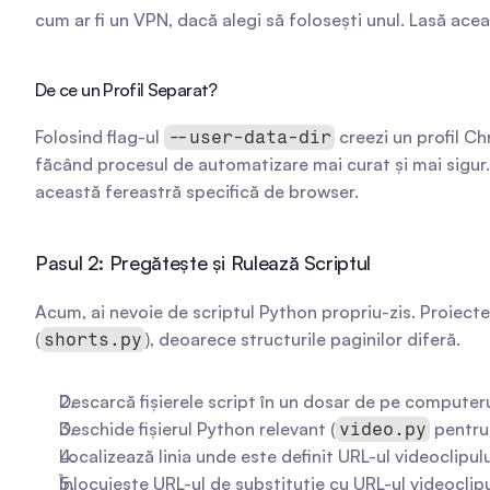
cum ar fi un VPN, dacă alegi să folosești unul. Lasă acea
De ce un Profil Separat?
Folosind flag-ul 
 creezi un profil Ch
--user-data-dir
făcând procesul de automatizare mai curat și mai sigur.
această fereastră specifică de browser.
Pasul 2: Pregătește și Rulează Scriptul
Acum, ai nevoie de scriptul Python propriu-zis. Proiecte
(
), deoarece structurile paginilor diferă.
shorts.py
Descarcă fișierele script în un dosar de pe computeru
Deschide fișierul Python relevant (
 pentru
video.py
Localizează linia unde este definit URL-ul videoclipulu
Înlocuiește URL-ul de substituție cu URL-ul videoclipul