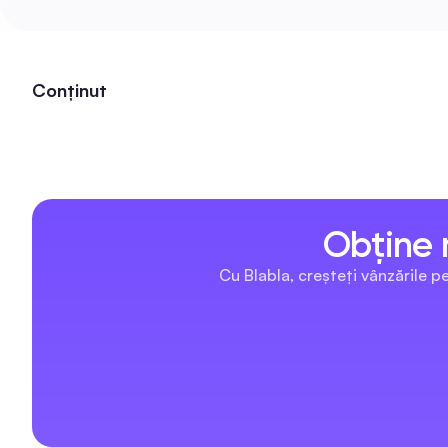
Conținut
Obține m
Cu Blabla, creșteți vânzările p