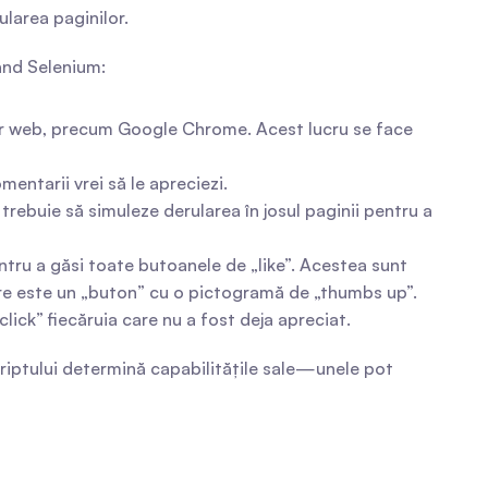
larea paginilor.
ând Selenium:
er web, precum Google Chrome. Acest lucru se face 
entarii vrei să le apreciezi.
ebuie să simuleze derularea în josul paginii pentru a 
ntru a găsi toate butoanele de „like”. Acestea sunt 
are este un „buton” cu o pictogramă de „thumbs up”.
ick” fiecăruia care nu a fost deja apreciat.
riptului determină capabilitățile sale—unele pot 