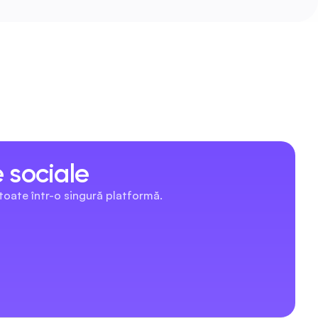
e sociale
 toate într-o singură platformă.