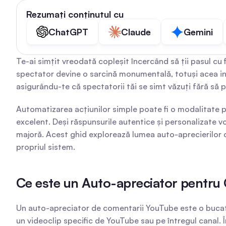
Rezumați conținutul cu
ChatGPT
Claude
Gemini
Te-ai simțit vreodată copleșit încercând să ții pasul c
spectator devine o sarcină monumentală, totuși acea inte
asigurându-te că spectatorii tăi se simt văzuți fără să 
Automatizarea acțiunilor simple poate fi o modalitate p
excelent. Deși răspunsurile autentice și personalizate vo
majoră. Acest ghid explorează lumea auto-aprecierilor c
propriul sistem.
Ce este un Auto-apreciator pentru 
Un auto-apreciator de comentarii YouTube este o buca
un videoclip specific de YouTube sau pe întregul canal. Î