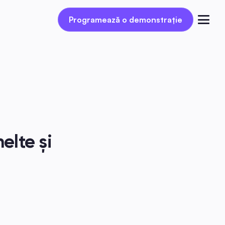
Programează o demonstrație
Programează o demonstrație
Autentificare
lte și 