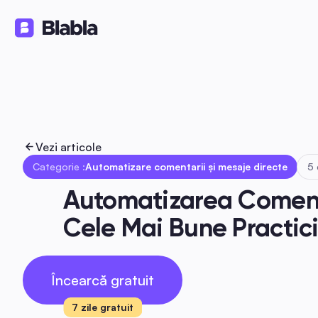
Soluții
Produse
Resurse
🇷🇴 Română
RO
Vezi articole
Categorie :
Automatizare comentarii și mesaje directe
5 
Automatizarea Comentar
Cele Mai Bune Practic
Încearcă gratuit
7 zile gratuit