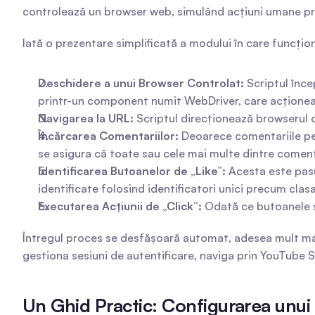
controlează un browser web, simulând acțiuni umane pr
Iată o prezentare simplificată a modului în care funcți
Deschidere a unui Browser Controlat:
 Scriptul înc
printr-un component numit WebDriver, care acționeaz
Navigarea la URL:
 Scriptul direcționează browserul c
Încărcarea Comentariilor:
 Deoarece comentariile pe 
se asigura că toate sau cele mai multe dintre comenta
Identificarea Butoanelor de „Like”:
 Acesta este pasu
identificate folosind identificatori unici precum cl
Executarea Acțiunii de „Click”:
 Odată ce butoanele s
Întregul proces se desfășoară automat, adesea mult mai 
gestiona sesiuni de autentificare, naviga prin YouTube S
Un Ghid Practic: Configurarea unui