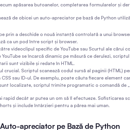
ecum apăsarea butoanelor, completarea formularelor și deru
onează de obicei un auto-apreciator pe bază de Python utiliz
epe prin a deschide o nouă instanță controlată a unui brows
ă ca un pod între script și browser.
ătre videoclipul specific de YouTube sau Scurtul ale cărui com
YouTube se încarcă dinamic pe măsură ce derulezi, scriptul tr
rii sunt vizibile și redate în HTML.
l crucial. Scriptul scanează codul sursă al paginii (HTML) pe
asa CSS sau ID-ul. De exemplu, poate căuta fiecare element c
unt localizate, scriptul trimite programatic o comandă de „cl
rapid decât ar putea un om să îl efectueze. Sofisticarea sc
horts și include întârzieri pentru a părea mai uman.
 Auto-apreciator pe Bază de Python