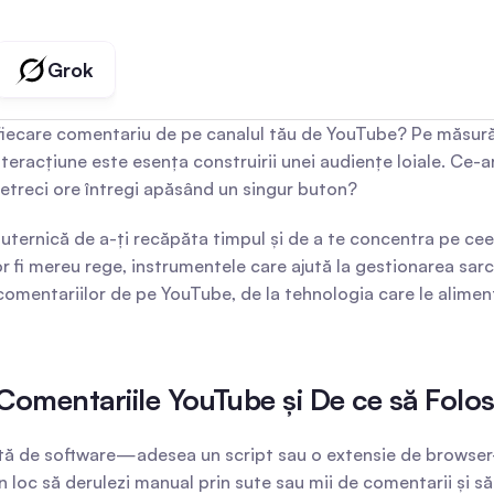
Grok
u fiecare comentariu de pe canalul tău de YouTube? Pe măsură
racțiune este esența construirii unei audiențe loiale. Ce-ar 
petreci ore întregi apăsând un singur buton?
uternică de a-ți recăpăta timpul și de a te concentra pe ce
r fi mereu rege, instrumentele care ajută la gestionarea sarci
omentariilor de pe YouTube, de la tehnologia care le aliment
Comentariile YouTube și De ce să Folos
tă de software—adesea un script sau o extensie de browser
n loc să derulezi manual prin sute sau mii de comentarii și să