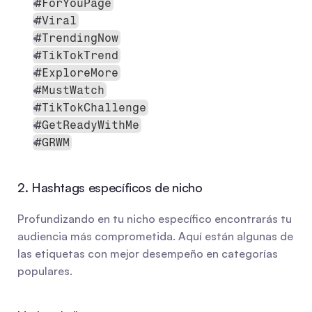
#ForYouPage
#Viral
#TrendingNow
#TikTokTrend
#ExploreMore
#MustWatch
#TikTokChallenge
#GetReadyWithMe
#GRWM
2. Hashtags específicos de nicho
Profundizando en tu nicho específico encontrarás tu 
audiencia más comprometida. Aquí están algunas de 
las etiquetas con mejor desempeño en categorías 
populares.