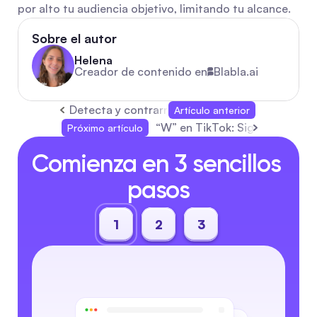
por alto tu audiencia objetivo, limitando tu alcance.
Sobre el autor
Helena
Creador de contenido en
Blabla.ai
Detecta y contrarresta bots en comentarios 
Artículo anterior
“W” en TikTok: Significado, E
Próximo artículo
Comienza en 3 sencillos 
pasos
1
2
3