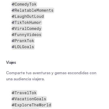
#ComedyTok
#RelatableMoments
#LaughOutLoud
#TikTokHumor
#ViralComedy
#FunnyVideos
#PrankTok
#LOLGoals
Viajes
Comparte tus aventuras y gemas escondidas con 
una audiencia viajera.
#TravelTok
#VacationGoals
#ExploreTheWorld