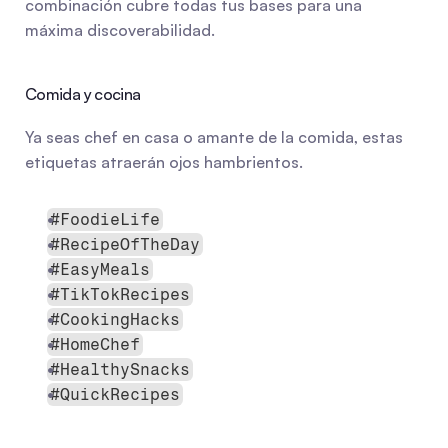
combinación cubre todas tus bases para una 
máxima discoverabilidad.
Comida y cocina
Ya seas chef en casa o amante de la comida, estas 
etiquetas atraerán ojos hambrientos.
#FoodieLife
#RecipeOfTheDay
#EasyMeals
#TikTokRecipes
#CookingHacks
#HomeChef
#HealthySnacks
#QuickRecipes