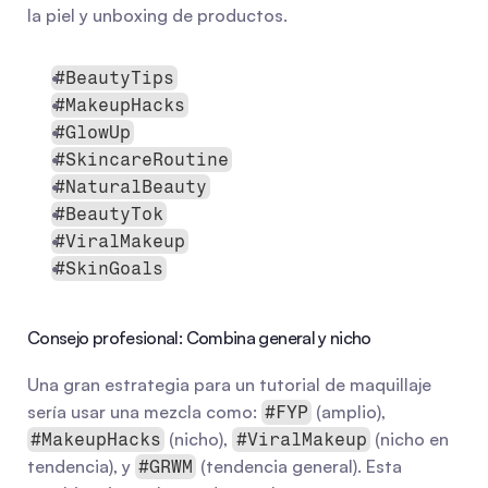
la piel y unboxing de productos.
#BeautyTips
#MakeupHacks
#GlowUp
#SkincareRoutine
#NaturalBeauty
#BeautyTok
#ViralMakeup
#SkinGoals
Consejo profesional: Combina general y nicho
Una gran estrategia para un tutorial de maquillaje 
sería usar una mezcla como: 
 (amplio), 
#FYP
 (nicho), 
 (nicho en 
#MakeupHacks
#ViralMakeup
tendencia), y 
 (tendencia general). Esta 
#GRWM