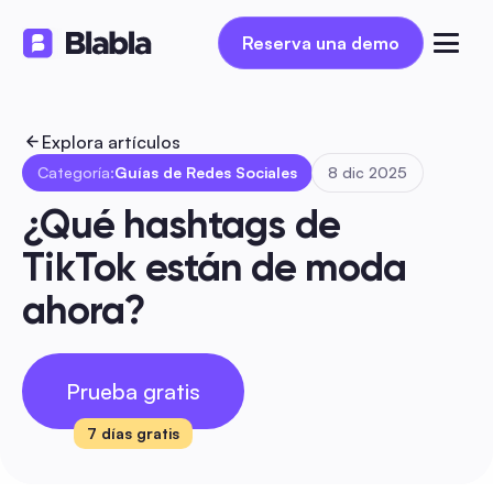
Reserva una demo
Reserva una demo
Explora artículos
Categoría:
Guías de Redes Sociales
8 dic 2025
¿Qué hashtags de 
TikTok están de moda 
ahora?
Prueba gratis
7 días gratis