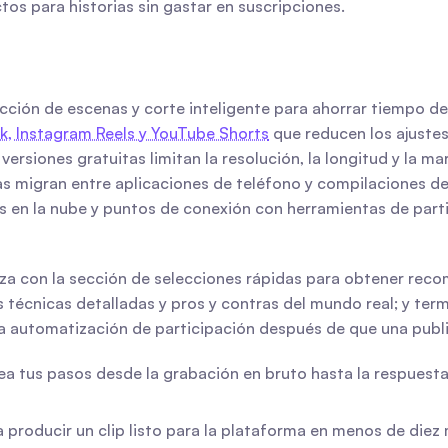
os para historias sin gastar en suscripciones.
cción de escenas y corte inteligente para ahorrar tiempo de
k, Instagram Reels y YouTube Shorts
 que reducen los ajuste
versiones gratuitas limitan la resolución, la longitud y la ma
as migran entre aplicaciones de teléfono y compilaciones de 
es en la nube y puntos de conexión con herramientas de par
a con la sección de selecciones rápidas para obtener reco
écnicas detalladas y pros y contras del mundo real; y termi
la automatización de participación después de que una publi
pea tus pasos desde la grabación en bruto hasta la respuest
a producir un clip listo para la plataforma en menos de diez