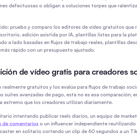
es defectuosas o obligan a soluciones torpes que ralentiza
ruido: pruebo y comparo los editores de vídeo gratuitos que
itorio, edición asistida por IA, plantillas listas para la pl
 a lado basadas en flujos de trabajo reales, plantillas des
s más rápido con un presupuesto ajustado.
ición de vídeo gratis para creadores so
realmente gratuitos y los evalúa para flujos de trabajo socia
tas suites avanzadas de pago, esta no es esa comparación; en
a extremo que los creadores utilizan diariamente.
litario intentando publicar reels diarios, un equipo de mark
s de comentarios
 o un influencer independiente reutilizando
dcaster en solitario cortando un clip de 60 segundos a un T