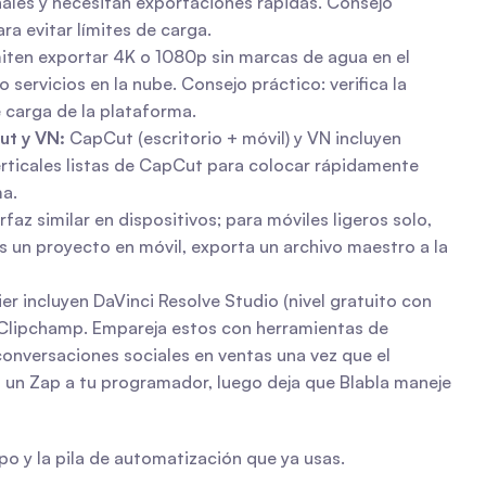
nales y necesitan exportaciones rápidas. Consejo 
a evitar límites de carga.
ten exportar 4K o 1080p sin marcas de agua en el 
ervicios en la nube. Consejo práctico: verifica la 
 carga de la plataforma.
ut y VN:
 CapCut (escritorio + móvil) y VN incluyen 
verticales listas de CapCut para colocar rápidamente 
ma.
az similar en dispositivos; para móviles ligeros solo, 
un proyecto en móvil, exporta un archivo maestro a la 
r incluyen DaVinci Resolve Studio (nivel gratuito con 
 Clipchamp. Empareja estos con herramientas de 
onversaciones sociales en ventas una vez que el 
a un Zap a tu programador, luego deja que Blabla maneje 
o y la pila de automatización que ya usas.