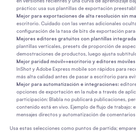
en versiones recientes y una curva de aprendizaje ba
práctico: usa sus plantillas de exportación preestab
Mejor para exportaciones de alta resolución sin m
escritorio. Cuidado con las ventas adicionales oculta
configuración de la tasa de bits de exportación par
Mejores editores gratuitos con plantillas integra
plantillas verticales, presets de proporción de aspec
demostraciones de productos, luego ajusta subtítulo
Mejor paridad móvil↔escritorio y editores móviles 
InShot y Adobe Express mobile son rápidos para reco
más alta calidad antes de pasar a escritorio para evi
Mejor para automatización e integraciones:
 editor
opciones de exportación en la nube a través de apli
participación: Blabla no publicará publicaciones, p
contenido está en vivo. Ejemplo de flujo de trabajo:
mensajes directos y automatización de comentarios
Usa estas selecciones como puntos de partida; empareja