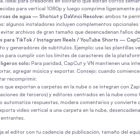
ja. Ideal para creadores en solitario que editan cortos sema
lecidas para vertical 1080p y luego comprime ligeramente par
arcas de agua — Shotcut y DaVinci Resolve:
 ambos te permi
s: algunos instaladores incluyen complementos opcionales o s
a evitar archivos de gran tamaño que desencadenan fallos de
das para TikTok / Instagram Reels / YouTube Shorts — CapC
to y generadores de subtítulos. Ejemplo: usa las plantillas 
s para cumplir con los límites de caracteres de la platafor
ligeros solo:
 Para paridad, CapCut y VN mantienen una interf
rtar, agregar música y exportar. Consejo: cuando comiences 
tar recomprimir.
es que exportan a carpetas en la nube o se integran con Zapie
caciones de terceros) y editores centrados en la nube como
ero automatiza respuestas, modera comentarios y convierte c
 exporta vídeo vertical a una carpeta en la nube, desencaden
 entrantes.
 el editor con tu cadencia de publicación, tamaño del equip