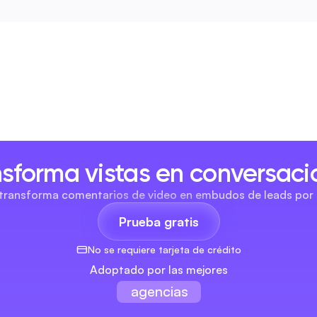
nsforma vistas en conversaci
 transforma comentarios de video en embudos de leads por 
Prueba gratis
No se requiere tarjeta de crédito
Adoptado por las mejores
agencias