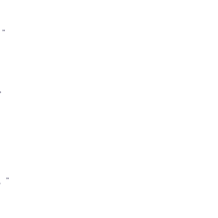
”
”
。”