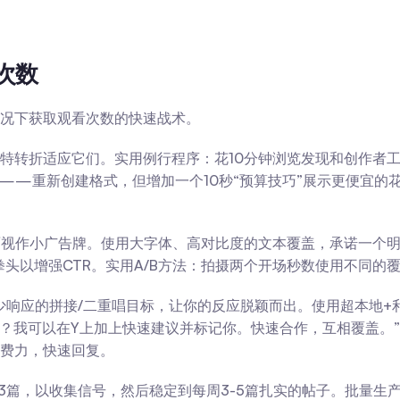
次数
况下获取观看次数的快速战术。
特转折适应它们。实用例行程序：花10分钟浏览发现和创作者
——重新创建格式，但增加一个10秒“预算技巧”展示更便宜的花
视作小广告牌。使用大字体、高对比度的文本覆盖，承诺一个明
本拳头以增强CTR。实用A/B方法：拍摄两个开场秒数使用不同
少响应的拼接/二重唱目标，让你的反应脱颖而出。使用超本地+
？我可以在Y上加上快速建议并标记你。快速合作，互相覆盖。”B
费力，快速回复。
-3篇，以收集信号，然后稳定到每周3-5篇扎实的帖子。批量