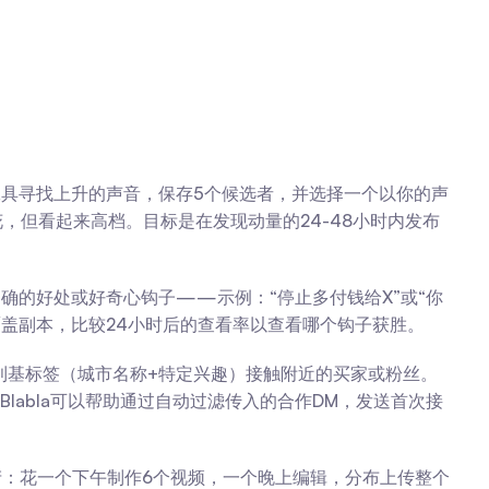
工具寻找上升的声音，保存5个候选者，并选择一个以你的声
，但看起来高档。目标是在发现动量的24-48小时内发布
确的好处或好奇心钩子——示例：“停止多付钱给X”或“你
的覆盖副本，比较24小时后的查看率以查看哪个钩子获胜。
利基标签（城市名称+特定兴趣）接触附近的买家或粉丝。
labla可以帮助通过自动过滤传入的合作DM，发送首次接
生产：花一个下午制作6个视频，一个晚上编辑，分布上传整个