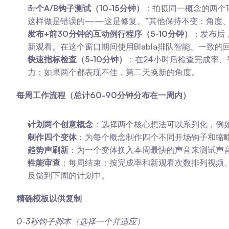
一个A/B钩子测试（10-15分钟）
：拍摄同一概念的两个1
这样做是错误的——这是修复。”其他保持不变：角度
发布+前30分钟的互动例行程序（5-10分钟）
：发布后
新观看。在这个窗口期间使用Blabla排队智能、一致
快速指标检查（5-10分钟）
：在24小时后检查完成率、
力；如果两个都表现不佳，第二天换新的角度。
每周工作流程（总计60-90分钟分布在一周内）
计划两个创意概念
：选择两个核心想法可以系列化，例如
制作四个变体
：为每个概念制作四个不同开场钩子和缩
趋势声刷新
：为一个变体换入本周最快的声音来测试声
性能审查
：每周结束：按完成率和新观看次数排列视频。
反馈到下周的计划中。
精确模板以供复制
0-3秒钩子脚本（选择一个并适应）