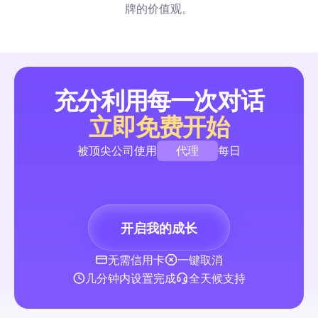
动态和Stories发布时机与行业节奏以及现成的自动化流程。了
牌的价值观。
到受众的周五高峰，安排帖子发布并自动化私信、评论和潜在客
取，从而转化高峰流量。
提升粉丝数量与互动
充分利用每一次对话
立即免费开始
2026全指南：快速高参与度短视频工作流程的专业方案
代理
被顶尖公司使用
每日
对顶级专业编辑器进行并排比较，评估其短视频社交功能——导
设、批量字幕、创作者硬件性能，以及直接社交自动集成。包括
品牌
基准和为个人创作者、小型代理机构和协作团队推荐的设置。
创作者
开启我的成长
代理
提升粉丝数量与互动
无需信用卡
一键取消
几分钟内设置完成
全天候支持