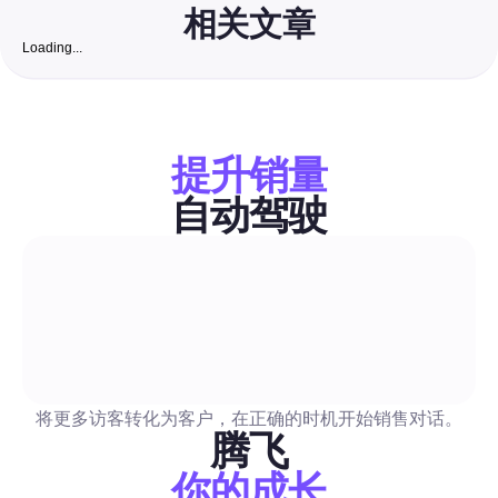
相关文章
Loading...
SEO优化检查器：完整的2026指南，助力澳大利亚社交
牌提升发现和参与度
一个分步清单，结合网站和社交资料审核以及一个免费的澳大利
工具列表。学习如何优先处理问题，并将SEO结果转化为自动化
提升销量
作流程，以提高小团队的覆盖率和响应时间。
自动驾驶
提升粉丝数量与互动
周四在Instagram上发布的最佳时间：2026年完备指
销人员提升参与度
获取一个从周四开始的分步计划，提供确切的时间窗口以测试帖
将更多访客转化为客户，在正确的时机开始销售对话。
Reels 和故事，还包括时区调整的初始时间表。计划中包含 A/B 
腾飞
板、测量清单和准备好的自动化方案，可以安全地安排帖子和自
你的成长
复。