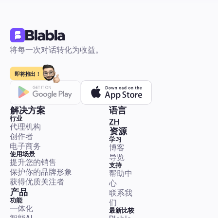
视频编辑器：2026年终极指南，快速、可扩展的社交工
程，适合创作者和代理公司
一个平台感知比较，评估有社交功能的编辑器——自动字幕、导
设、移动优先编辑和发布自动化。包括以角色为导向的推荐、并
矩阵、重用清单、时间节省估算，以及编辑器+自动化组合来扩
将每一次对话转化为收益。
制作规模。
提升粉丝数量与互动
即将推出！
解决方案
语言
行业
🇨🇳 中文（简体）
ZH
代理机构
免费与优秀的视频编辑软件：2026年创作者和社交媒体
资源
创作者
短视频内容扩展完整指南
学习
电子商务
博客
一个实用的对比，排名最佳的Reels、TikTok和Shorts免费编辑
使用场景
导览
将每个工具映射到精确的导出预设、低端设备提示、批处理工作
提升您的销售
支持
动化。获得便于决策的操作手册，以便在不感到负担的情况下发
保护你的品牌形象
帮助中
新利用和管理社区增长。
获得优质关注者
心
产品
联系我
提升粉丝数量与互动
功能
们
一体化
最新比较