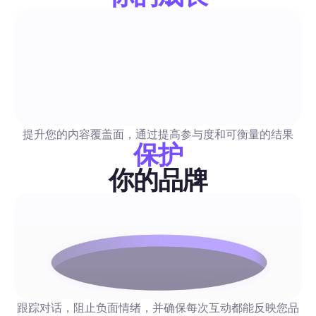
提升粉丝数量与互动
Instagram Reels 手册：2026 全面指南，帮助社交媒
扩展、自动化和衡量
这是一个对初学者友好的实用指南，详细介绍社交媒体经理如何
提升您的内容覆盖面，通过提高参与度和可衡量的结果
扩展和自动化Reels，同时保持真实性。内容包括模版、制作清
保护
化/管理流程样例、可重复的发布节奏，以及将Reels与潜在客户
关联的测量框架。
你的品牌
提升粉丝数量与互动
适合周五发布Instagram帖子的最佳时间：2026年英
助力市场营销人员提升参与度
这是一个面向英国社交团队的数据驱动的逐小时周五计划，结合Re
跟踪对话，阻止负面情绪，并确保每次互动都能反映您品