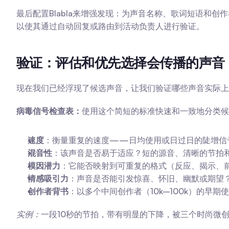
最后配置Blabla来增强发现：为声音名称、歌词短语和创
以使其通过自动回复或路由到活动负责人进行验证。
验证：评估和优先选择会传播的声音
现在我们已经浮现了候选声音，让我们验证哪些声音实际上
病毒信号检查表：
使用这个简短的标准快速和一致地分类候
速度
：衡量重复的速度——日均使用或日过日的陡增信
混音性
：该声音是否易于适应？短的源音、清晰的节拍
模因潜力
：它能否映射到可重复的格式（反应、揭示、
情感吸引力
：声音是否能引发惊喜、怀旧、幽默或期望
创作者背书
：以多个中间创作者（10k–100k）的早
实例：
一段10秒的节拍，带有明显的下降，被三个时尚微