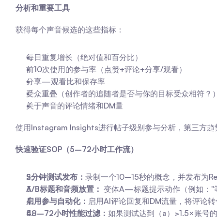
分析和重要工具
获得每个声音候选的这些指标：
每日重复增长（绝对值和百分比）
前10次使用的参与率（点赞+评论+分享/观看）
分享—观看比和保存率
受众重叠（创作者的追随者是否与你的目标受众相符？
关于声音的评论情绪和DM量
使用Instagram Insights进行帖子级别参与分析
快速验证SOP（5–72小时工作流）
5分钟测试发布：
录制一个10–15秒的概念，并发布为R
A/B标题和音频放置：
 变体A—标题提示动作（例如：
启用参与自动化：
启用AI评论回复和DM流量，将评
48–72小时性能过滤：
如果测试达到（a）>1.5×账