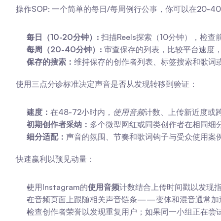
操作SOP: 一个简单的每日/每周例行公事，你可以在20-4
每日（10-20分钟）:
 扫描Reels探索（10分钟），检
每周（20-40分钟）:
 审查保存的列表，比较平台速度
保存的搜索：
维持保存的创作者列表、标签搜索和歌词或
使用三点分诊标准决定声音是否从发现转移到验证：
速度：
在48-72小时内，
使用音频
计数、上传新近度或
初期创作者采纳：
多个微型网红或同类创作者在相同细
细分适配：
声音的氛围、节奏和歌词钩子与受众使用案
快速赢利以预见动量：
使用Instagram的
使用音频
计数结合上传时间戳以发现
在音频页面上跟随相关声音链条——变体和混音通常加
检查创作者荣誉以发现重复用户；如果同一小组正在尝