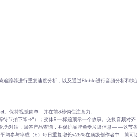
）
，第三方趋势追踪器进行重复速度分析，以及通过Blabla进行音频
eel。保持视觉简单，并在前3秒钩住注意力。
"等待节拍下降→"）；变体B—标题预示一个故事。交换音频对齐
论转化为对话，回答产品查询，并保护品牌免受垃圾信息——这节
号的平均参与率或（b）每日重复增长>25%在顶级创作者中，就可