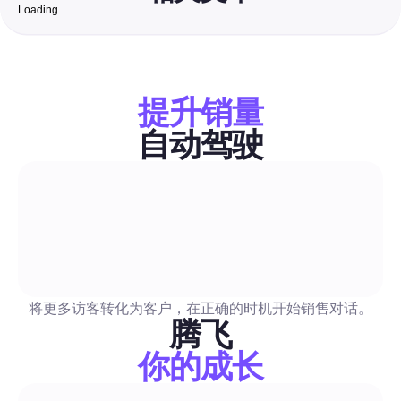
Loading...
SEO优化检查器：完整的2026指南，助力澳大利亚社交
牌提升发现和参与度
一个分步清单，结合网站和社交资料审核以及一个免费的澳大利
工具列表。学习如何优先处理问题，并将SEO结果转化为自动化
提升销量
作流程，以提高小团队的覆盖率和响应时间。
自动驾驶
提升粉丝数量与互动
周四在Instagram上发布的最佳时间：2026年完备指
销人员提升参与度
获取一个从周四开始的分步计划，提供确切的时间窗口以测试帖
将更多访客转化为客户，在正确的时机开始销售对话。
Reels 和故事，还包括时区调整的初始时间表。计划中包含 A/B 
腾飞
板、测量清单和准备好的自动化方案，可以安全地安排帖子和自
你的成长
复。
提升粉丝数量与互动