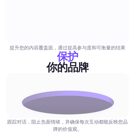
Instagram Reels 手册：2026 全面指南，帮助社交媒
扩展、自动化和衡量
这是一个对初学者友好的实用指南，详细介绍社交媒体经理如何
提升您的内容覆盖面，通过提高参与度和可衡量的结果
扩展和自动化Reels，同时保持真实性。内容包括模版、制作清
保护
化/管理流程样例、可重复的发布节奏，以及将Reels与潜在客户
关联的测量框架。
你的品牌
提升粉丝数量与互动
适合周五发布Instagram帖子的最佳时间：2026年英
助力市场营销人员提升参与度
这是一个面向英国社交团队的数据驱动的逐小时周五计划，结合Re
跟踪对话，阻止负面情绪，并确保每次互动都能反映您品
动态和Stories发布时机与行业节奏以及现成的自动化流程。了
牌的价值观。
到受众的周五高峰，安排帖子发布并自动化私信、评论和潜在客