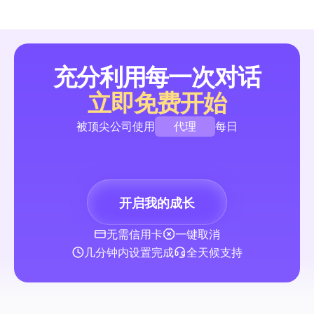
取，从而转化高峰流量。
提升粉丝数量与互动
充分利用每一次对话
立即免费开始
2026全指南：快速高参与度短视频工作流程的专业方案
代理
被顶尖公司使用
每日
对顶级专业编辑器进行并排比较，评估其短视频社交功能——导
设、批量字幕、创作者硬件性能，以及直接社交自动集成。包括
品牌
基准和为个人创作者、小型代理机构和协作团队推荐的设置。
创作者
开启我的成长
代理
提升粉丝数量与互动
无需信用卡
一键取消
几分钟内设置完成
全天候支持
视频编辑器：2026年终极指南，快速、可扩展的社交工
程，适合创作者和代理公司