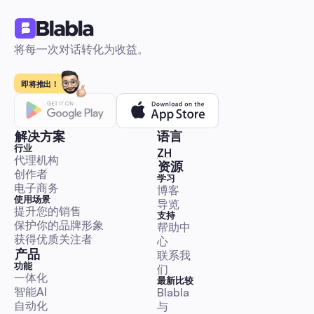
一个平台感知比较，评估有社交功能的编辑器——自动字幕、导
设、移动优先编辑和发布自动化。包括以角色为导向的推荐、并
矩阵、重用清单、时间节省估算，以及编辑器+自动化组合来扩
将每一次对话转化为收益。
制作规模。
提升粉丝数量与互动
即将推出！
解决方案
语言
行业
🇨🇳 中文（简体）
ZH
代理机构
免费与优秀的视频编辑软件：2026年创作者和社交媒体
资源
创作者
短视频内容扩展完整指南
学习
电子商务
博客
一个实用的对比，排名最佳的Reels、TikTok和Shorts免费编辑
使用场景
导览
将每个工具映射到精确的导出预设、低端设备提示、批处理工作
提升您的销售
支持
动化。获得便于决策的操作手册，以便在不感到负担的情况下发
保护你的品牌形象
帮助中
新利用和管理社区增长。
获得优质关注者
心
产品
联系我
提升粉丝数量与互动
功能
们
一体化
最新比较
智能AI
Blabla 
自动化
与 