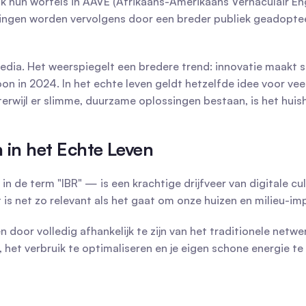
 hun wortels in AAVE (Afrikaans-Amerikaans Vernaculair Engels
kkingen worden vervolgens door een breder publiek geadopt
media. Het weerspiegelt een bredere trend: innovatie maakt
foon in 2024. In het echte leven geldt hetzelfde idee voor v
ijl er slimme, duurzame oplossingen bestaan, is het huishou
n in het Echte Leven
n de term "IBR" — is een krachtige drijfveer van digitale cul
 is net zo relevant als het gaat om onze huizen en milieu-im
n door volledig afhankelijk te zijn van het traditionele net
het verbruik te optimaliseren en je eigen schone energie te p