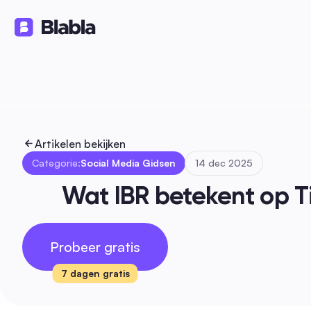
Oplossingen
Producten
Bron
🇳🇱 Nederlands
NL
Artikelen bekijken
Categorie:
Social Media Gidsen
14 dec 2025
Wat IBR betekent op T
Probeer gratis
7 dagen gratis