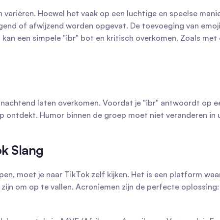
an variëren. Hoewel het vaak op een luchtige en speelse mani
nd of afwijzend worden opgevat. De toevoeging van emoji's 
n kan een simpele "ibr" bot en kritisch overkomen. Zoals met
 minachtend laten overkomen. Voordat je "ibr" antwoordt op 
p ontdekt. Humor binnen de groep moet niet veranderen in ui
ok Slang
n, moet je naar TikTok zelf kijken. Het is een platform waar 
n om op te vallen. Acroniemen zijn de perfecte oplossing: ze