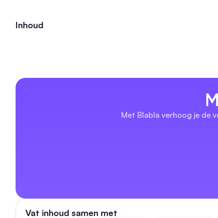
Inhoud
M
Met Blabla verhoog je de v
Vat inhoud samen met