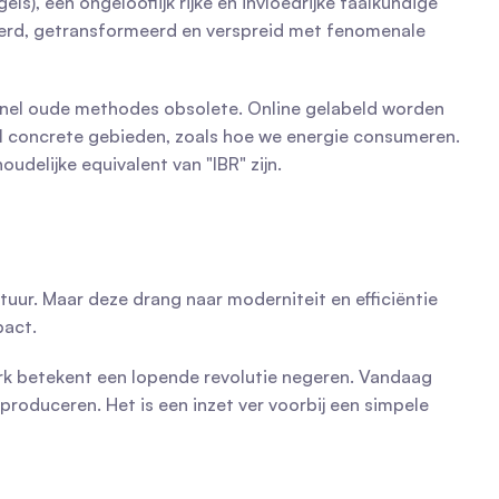
), een ongelooflijk rijke en invloedrijke taalkundige 
eerd, getransformeerd en verspreid met fenomenale 
 snel oude methodes obsolete. Online gelabeld worden 
eel concrete gebieden, zoals hoe we energie consumeren. 
delijke equivalent van "IBR" zijn.
tuur. Maar deze drang naar moderniteit en efficiëntie 
pact.
werk betekent een lopende revolutie negeren. Vandaag 
roduceren. Het is een inzet ver voorbij een simpele 