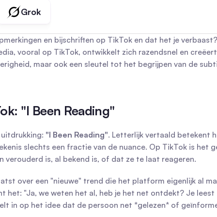
Grok
merkingen en bijschriften op TikTok en dat het je verbaast? A
dia, vooral op TikTok, ontwikkelt zich razendsnel en creëert 
erigheid, maar ook een sleutel tot het begrijpen van de subti
ok: "I Been Reading"
uitdrukking: 
"I Been Reading"
. Letterlijk vertaald betekent 
ekenis slechts een fractie van de nuance. Op TikTok is het g
verouderd is, al bekend is, of dat ze te laat reageren.
tst over een "nieuwe" trend die het platform eigenlijk al m
t het: "Ja, we weten het al, heb je het net ontdekt? Je leest 
lt in op het idee dat de persoon net *gelezen* of geïnform