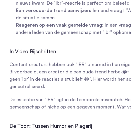
nieuws kwam. De "ibr"-reactie is perfect om beleefd (o
Een verouderde trend aanwijzen:
 Iemand vraagt "W
de situatie samen.
Reageren op een vaak gestelde vraag:
 In een vraa
andere leden van de gemeenschap met "ibr" opkomen
In Video Bijschriften
Content creators hebben ook "IBR" omarmd in hun eigen b
Bijvoorbeeld, een creator die een oude trend herbekijkt k
geen 'ibr' in de reacties alstublieft 😂". Hier wordt he
geneutraliseerd.
De essentie van "IBR" ligt in de temporele mismatch. He
gemeenschap of niche op een gegeven moment. Wat voor 
De Toon: Tussen Humor en Plagerij