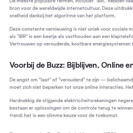
De meeste populaire termen, inclusief "IBR," hebben vaak
bron voor de wereldwijde internetcultuur. Deze uitdru
snelheid dankzij het algoritme van het platform.
Deze constante vernieuwing is niet uniek voor sociale 
als "IBR" is een beetje als vasthouden aan een klaptele
Vertrouwen op verouderde, kostbare energiesystemen terw
Voorbij de Buzz: Bijblijven, Online e
De angst om "laat" of "verouderd" te zijn — belichaamd i
moet zich niet beperken tot onze online interacties. Het
Hardnekkig de stijgende elektriciteitsrekeningen negere
bestaan er oplossingen om de controle terug te winnen, 
trend; het is een slimme keuze voor de toekomst.