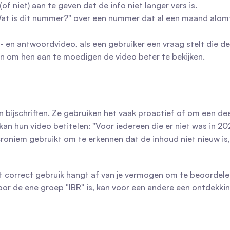
f niet) aan te geven dat de info niet langer vers is.
at is dit nummer?" over een nummer dat al een maand alomte
g- en antwoordvideo, als een gebruiker een vraag stelt die 
 om hen aan te moedigen de video beter te bekijken.
ijschriften. Ze gebruiken het vaak proactief of om een deel
an hun video betitelen: "Voor iedereen die er niet was in 202
t acroniem gebruikt om te erkennen dat de inhoud niet nieuw i
t correct gebruik hangt af van je vermogen om te beoordelen
de ene groep "IBR" is, kan voor een andere een ontdekking