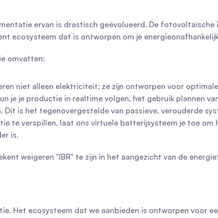
entatie ervan is drastisch geëvolueerd. De fotovoltaïsche in
gent ecosysteem dat is ontworpen om je energieonafhankelij
ie omvatten:
ren niet alleen elektriciteit; ze zijn ontworpen voor optima
un je je productie in realtime volgen, het gebruik plannen va
. Dit is het tegenovergestelde van passieve, verouderde sy
tie te verspillen, laat ons virtuele batterijsysteem je toe o
r is.
ent weigeren "IBR" te zijn in het aangezicht van de energiet
tie. Het ecosysteem dat we aanbieden is ontworpen voor een