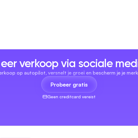
eer verkoop via sociale med
erkoop op autopilot, versnelt je groei en bescherm je je merk
Probeer gratis
Geen creditcard vereist