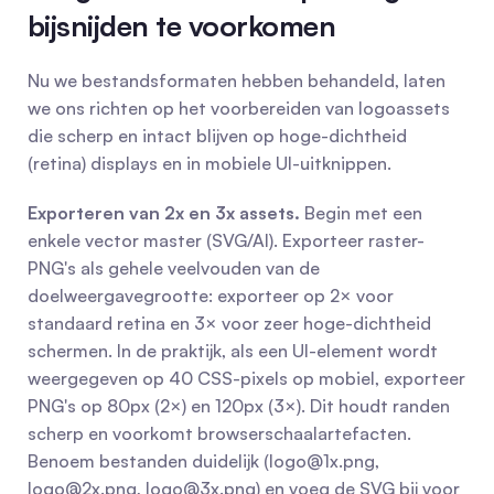
bijsnijden te voorkomen
Nu we bestandsformaten hebben behandeld, laten 
we ons richten op het voorbereiden van logoassets 
die scherp en intact blijven op hoge-dichtheid 
(retina) displays en in mobiele UI-uitknippen.
Exporteren van 2x en 3x assets.
 Begin met een 
enkele vector master (SVG/AI). Exporteer raster-
PNG's als gehele veelvouden van de 
doelweergavegrootte: exporteer op 2× voor 
standaard retina en 3× voor zeer hoge-dichtheid 
schermen. In de praktijk, als een UI-element wordt 
weergegeven op 40 CSS-pixels op mobiel, exporteer 
PNG's op 80px (2×) en 120px (3×). Dit houdt randen 
scherp en voorkomt browserschaalartefacten. 
Benoem bestanden duidelijk (
logo@1x.png
, 
logo@2x.png
, 
logo@3x.png
) en voeg de SVG bij voor 