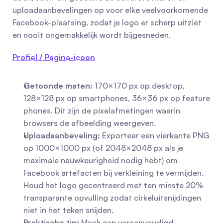
uploadaanbevelingen op voor elke veelvoorkomende 
Facebook-plaatsing, zodat je logo er scherp uitziet 
en nooit ongemakkelijk wordt bijgesneden.
Profiel / Pagina-icoon
Getoonde maten:
 170×170 px op desktop, 
128×128 px op smartphones, 36×36 px op feature 
phones. Dit zijn de pixelafmetingen waarin 
browsers de afbeelding weergeven.
Uploadaanbeveling:
 Exporteer een vierkante PNG 
op 1000×1000 px (of 2048×2048 px als je 
maximale nauwkeurigheid nodig hebt) om 
Facebook artefacten bij verkleining te vermijden. 
Houd het logo gecentreerd met ten minste 20% 
transparante opvulling zodat cirkeluitsnijdingen 
niet in het teken snijden.
Praktische tip:
 Maak een vereenvoudigd 