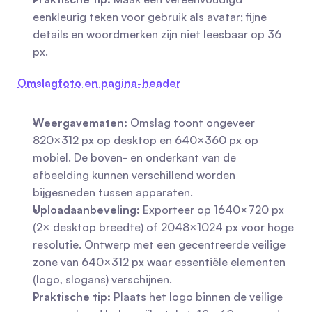
eenkleurig teken voor gebruik als avatar; fijne 
details en woordmerken zijn niet leesbaar op 36 
px.
Omslagfoto en pagina-header
Weergavematen:
 Omslag toont ongeveer 
820×312 px op desktop en 640×360 px op 
mobiel. De boven- en onderkant van de 
afbeelding kunnen verschillend worden 
bijgesneden tussen apparaten.
Uploadaanbeveling:
 Exporteer op 1640×720 px 
(2× desktop breedte) of 2048×1024 px voor hoge 
resolutie. Ontwerp met een gecentreerde veilige 
zone van 640×312 px waar essentiële elementen 
(logo, slogans) verschijnen.
Praktische tip:
 Plaats het logo binnen de veilige 