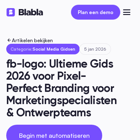
Plan een demo
Plan een demo
Artikelen bekijken
Categorie:
Social Media Gidsen
5 jan 2026
fb-logo: Ultieme Gids 
2026 voor Pixel-
Perfect Branding voor 
Marketingspecialisten 
& Ontwerpteams
Begin met automatiseren