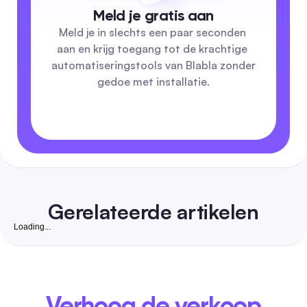
Meld je gratis aan
Meld je in slechts een paar seconden 
aan en krijg toegang tot de krachtige 
automatiseringstools van Blabla zonder 
gedoe met installatie.
Gerelateerde artikelen
Loading...
Rechtenvrije Achtergrond: Volledig 2026 Handboe
voor het Automatiseren van Veilige Posts voor
Marketeers
Een all-in-one gids voor social media managers en marketee
ontdek bekende gratis wallpaper-sites met licentieoverzicht
Verhoog de verkoop
site, een snelle verificatielijst, sociale formaat presets,