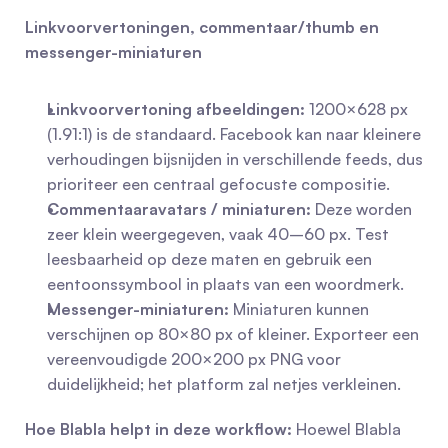
Linkvoorvertoningen, commentaar/thumb en 
messenger-miniaturen
Linkvoorvertoning afbeeldingen:
 1200×628 px 
(1.91:1) is de standaard. Facebook kan naar kleinere 
verhoudingen bijsnijden in verschillende feeds, dus 
prioriteer een centraal gefocuste compositie.
Commentaaravatars / miniaturen:
 Deze worden 
zeer klein weergegeven, vaak 40–60 px. Test 
leesbaarheid op deze maten en gebruik een 
eentoonssymbool in plaats van een woordmerk.
Messenger-miniaturen:
 Miniaturen kunnen 
verschijnen op 80×80 px of kleiner. Exporteer een 
vereenvoudigde 200×200 px PNG voor 
duidelijkheid; het platform zal netjes verkleinen.
Hoe Blabla helpt in deze workflow:
 Hoewel Blabla 