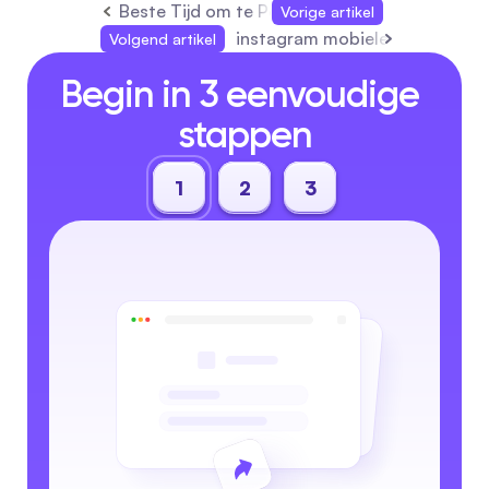
Beste Tijd om te Posten op IG: Britse Gids 
Vorige artikel
instagram mobiele app: Volled
Volgend artikel
Begin in 3 eenvoudige 
stappen
1
2
3