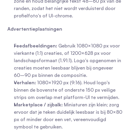
zone en houd belangrijke tekst 48–60 px van de 
randen, zodat het niet wordt verduisterd door 
profielfoto's of UI-chrome.
Advertentieplaatsingen
Feedafbeeldingen:
 Gebruik 1080×1080 px voor 
vierkante (1:1) creaties, of 1200×628 px voor 
landschapsformaat (1.91:1). Logo's opgenomen in 
creaties moeten leesbaar blijven bij ongeveer 
60–90 px binnen de compositie.
Verhalen:
 1080×1920 px (9:16). Houd logo's 
binnen de bovenste of onderste 150 px veilige 
strips om overlap met platform-UI te vermijden.
Marketplace / zijbalk:
 Miniaturen zijn klein; zorg 
ervoor dat je teken duidelijk leesbaar is bij 80×80 
px of minder door een vet, vereenvoudigd 
symbool te gebruiken.