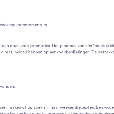
an weekendkoopmomentum.
n open voor promoties. Het plaatsen van een "maak je kla
n direct invloed hebben op aankoopbeslissingen. De betrokk
avonden.
nnen maken of op zoek zijn naar weekendrecepten. Een visuee
in de keuken kan directe interesse en klantverkeer stimulere