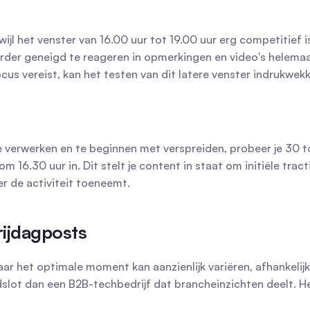
jl het venster van 16.00 uur tot 19.00 uur erg competitief is,
rder geneigd te reageren in opmerkingen en video's helemaal t
ocus vereist, kan het testen van dit latere venster indrukwek
e verwerken en te beginnen met verspreiden, probeer je 30 t
 16.30 uur in. Dit stelt je content in staat om initiële tracti
r de activiteit toeneemt.
rijdagposts
aar het optimale moment kan aanzienlijk variëren, afhankelijk
lot dan een B2B-techbedrijf dat brancheinzichten deelt. Het 