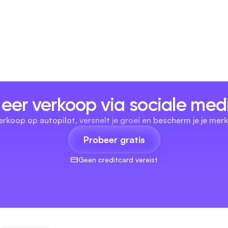
eer verkoop via sociale med
erkoop op autopilot, versnelt je groei en bescherm je je merk
Probeer gratis
Geen creditcard vereist