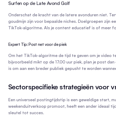
Surfen op de Late Avond Golf
Onderschat de kracht van de latere avonduren niet. Terwi
goudmijn zijn voor bepaalde niches. Doelgroepen zijn ee
TikTok-algoritme. Als je content educatief is of meer f
Expert Tip: Post net voor de piek
Om het TikTok-algoritme de tijd te geven om je video t
bijvoorbeeld mikt op de 17.00 uur piek, plan je post dan om
is om aan een breder publiek gepusht te worden wannee
Sectorspecifieke strategieën voor v
Een universeel postingtijdstip is een geweldige start, m
weekenduitverkoop promoot, heeft een ander ideaal tijds
sleutel tot succes.