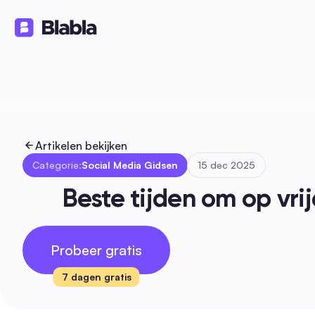
Oplossingen
Producten
Bron
🇳🇱 Nederlands
NL
Artikelen bekijken
Categorie:
Social Media Gidsen
15 dec 2025
Beste tijden om op vri
Probeer gratis
7 dagen gratis