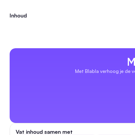
Inhoud
M
Met Blabla verhoog je de v
Vat inhoud samen met