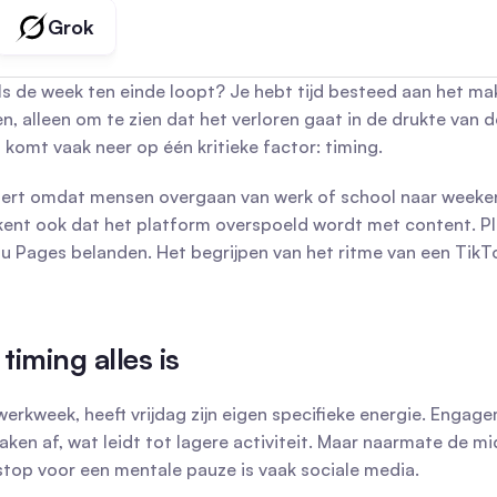
Grok
ls de week ten einde loopt? Je hebt tijd besteed aan het mak
 alleen om te zien dat het verloren gaat in de drukte van de
 komt vaak neer op één kritieke factor: timing.
ndert omdat mensen overgaan van werk of school naar weeken
kent ook dat het platform overspoeld wordt met content. Pl
u Pages belanden. Het begrijpen van het ritme van een TikTok
iming alles is
werkweek, heeft vrijdag zijn eigen specifieke energie. Enga
en af, wat leidt tot lagere activiteit. Maar naarmate de mid
stop voor een mentale pauze is vaak sociale media.