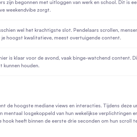
ers zijn begonnen met uitloggen van werk en school. Dit is e
eve weekendvibe zorgt.
isschien wel het krachtigste slot. Pendelaars scrollen, men
 je hoogst kwalitatieve, meest overtuigende content.
 hier is klaar voor de avond, vaak binge-watchend content. Di
st kunnen houden.
t de hoogste mediane views en interacties. Tijdens deze ure
zijn mentaal losgekoppeld van hun wekelijkse verplichtingen 
ke hook heeft binnen de eerste drie seconden om hun scroll t