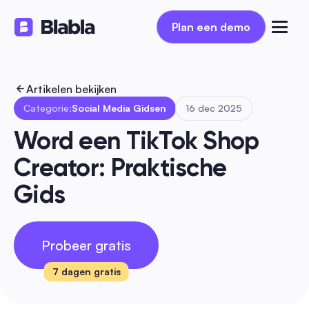
Plan een demo
Plan een demo
Artikelen bekijken
Categorie:
Social Media Gidsen
16 dec 2025
Word een TikTok Shop 
Creator: Praktische 
Gids
Probeer gratis
7 dagen gratis