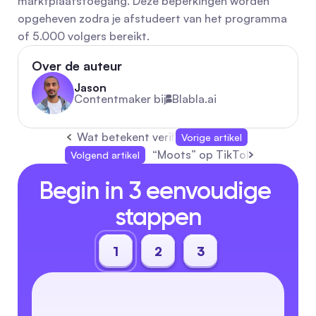
marktplaatstoegang. Deze beperkingen worden 
opgeheven zodra je afstudeert van het programma 
of 5.000 volgers bereikt.
Over de auteur
Jason
Contentmaker bij
Blabla.ai
Wat betekent verificatie op TikTok en hoe wor
Vorige artikel
“Moots” op TikTok: Betekenis,
Volgend artikel
Begin in 3 eenvoudige 
stappen
1
2
3