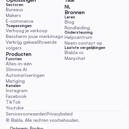
hebben.
Sectoren
🇳🇱 Nederlands
NL
Bureaus
Bronnen
Makers
Leren
E-commerce
Blog
Toepassingen
Rondleiding
Postbeeld: De Ultieme Automatiseringsgids voor So
Verhoog je verkoop
Ondersteuning
Media Teams (2026)
Bescherm jouw merkimago
Helpcentrum
Een automatisering-first handboek om postafbeeldingen te
Verkrijg gekwalificeerde 
Neem contact op
batch-exporteren, testen en automatiseren zodat ze perfec
volgers
Laatste vergelijkingen
worden weergegeven in berichten, DM's, reacties en
Blabla vs 
Producten
Manychat
advertentieplaatsen. Omvat exportvoorkeursinstellingen,
Functies
Alles-in-één
batchopdrachten, toegankelijkheidscontroles, previewtips e
Social Media Gidsen
Slimme AI
en-klare workflows.
Automatiseringen
Matiging
Kanalen
Instagram
Facebook
TikTok
Instagram Foto's Downloaden: Volledige 2026 Gids
Veilige, Hoge-Res & Geautomatiseerde Workflows 
Youtube
Marketeers
Een end-to-end, compliance-first handleiding voor social me
Servicevoorwaarden
Privacybeleid
teams: apparaat-specifieke downloadstappen (iPhone, Andr
© Blabla. Alle rechten voorbehouden.
Mac, Windows), hoge-resolutie en bulkexports, API-opties,
Ontwerp: Poulpo