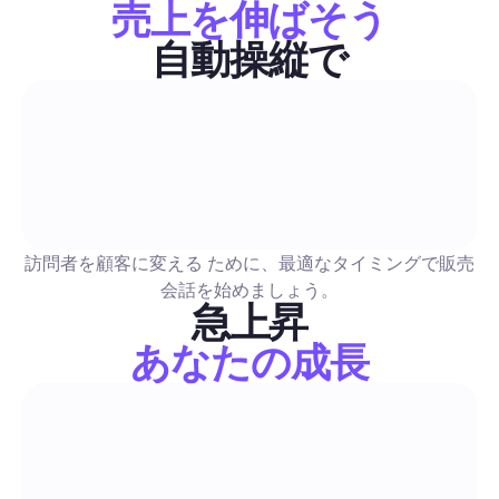
売上を伸ばそう
ょう。さらに、A/BテストやCTAスクリプトも含まれています
な例、自動化の設計図（コメント返信、DMファネル、モデレ
自動操縦で
ン）、測定チェックリストも提供され、字幕を活用したエンゲ
販売とリード生成
ントを具体的なリードに変えることができます。
LinkedIn Premiumの価格はいくら：クリエイターの
2026年UK完全ガイド — コスト、ROI、ハイブリッド
リーチワークフロー
クリエイター向けの購入ガイドには、英国の料金（月額および
訪問者を顧客に変える ために、最適なタイミングで販売
間）、InMailクレジットの内訳、およびクリエイター、ソーシ
会話を始めましょう。
ージャー、セールスプロ、リクルーター向けのシナリオベース
急上昇
セージごとの費用対効果が含まれています。安全チェックリス
あなたの成長
LinkedIn Premiumの購入、組み合わせ、またはスキップをし
販売とリード生成
リーチを安全に拡大するためのステップバイステップのハイブ
ワークフローを提示しています。
インスタストーリー活用法：2026年版ガイド、作成・