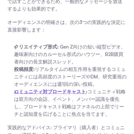
で話すことができるため、一般的なメッセージを放送
するよりも効果的です。
オーディエンスの明確さは、次の3つの実践的な決定に
直接影響します：
クリエイティブ形式:
 Gen Z向けの短い縦型ビデオ、
趣味家向けのカルーセル形式のハウツー、B2B購買
者向けの長文解説スレッド。
投稿頻度:
リアルタイムの相互作用を重視するコミュ
ニティには高頻度のストーリーズやDM、研究重視の
オーディエンスには週1回の深い投稿。
コミュニティ対ブロードキャスト
:
コミュニティ戦略
は双方向の会話、イベント、メンバー認識を優先
し、ブロードキャスト戦略はファネルの上部でリー
チと認知度を広げることに焦点を当てます。
実践的なアドバイス: プライマリ（購入者）とコミュニ