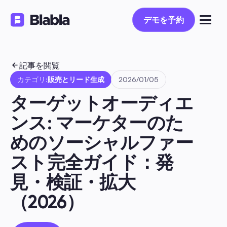
デモを予約
デモを予約
記事を閲覧
カテゴリ:
販売とリード生成
2026/01/05
ターゲットオーディエ
ンス: マーケターのた
めのソーシャルファー
スト完全ガイド：発
見・検証・拡大
（2026）