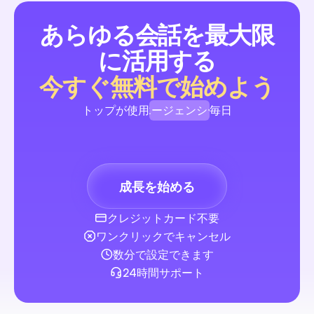
あらゆる会話を最大限
インスタグラム有料投稿：リード獲得＆会話を広げる20
に活用する
完全ガイド
初心者向けのステップバイステップガイドです。Ads Manage
今すぐ無料で始めよう
ペーンを強化するタイミングと構築するタイミングを示し、チ
リスト、コスト範囲、ターゲティングの指針、すぐに使えるコ
エージェンシー
トップが使用
毎日
やDMの自動化フローが含まれています。テンプレートとガイ
て、有料投稿からリードを獲得し、返信に溺れることなく適格
ブランド
販売とリード生成
ドを得ましょう。
クリエイター
成長を始める
エージェンシー
クレジットカード不要
検索エンジン最適化サイト: SMBがランクを上げリード
ワンクリックでキャンセル
するための2026年完全ガイド
無料のSEOサイトとソーシャルメディアのコメントやDMの自
数分で設定できます
み合わせる方法を示す、実用的かつ予算重視のロードマップ。
24時間サポート
ャルメディアマネージャーや小規模事業のオーナー向けに、厳
たツール、コピー＆ペーストのワークフロー、テンプレート、
ランを含み、オーガニックトラフィックを増やしリードを獲得