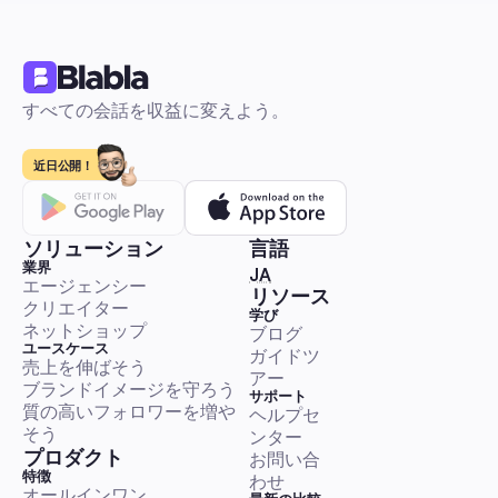
販売とリード生成
す。
すべての会話を収益に変えよう。
Instagram広告：オーストラリアの小企業向け、202
全ガイド。設定、クリエイティブ、オートメーション
近日公開！
て
初心者でも安心のステップバイステップガイドです。ピクセル
ターゲット選定、予算管理、オーストラリアのコストベンチマ
クリエイティブテンプレート、A/Bテスト、そしてリージェン
ソリューション
言語
ROI証明のための自動化（DMファネル、コメント管理）が含ま
業界
🇯🇵 日本語
JA
ます。余分な手間はかけずに簡単に実行できます。
エージェンシー
販売とリード生成
リソース
クリエイター
学び
ネットショップ
ブログ
ユースケース
ガイドツ
売上を伸ばそう
アー
ブランドイメージを守ろう
サポート
質の高いフォロワーを増や
ヘルプセ
Facebook広告：サウジアラビア企業向け2026年完全
そう
ンター
— ターゲティング、アラビア語クリエイティブ & 自動
プロダクト
お問い合
サウジアラビアのオーディエンス向けにFacebook広告を設定
特徴
わせ
するための実践的なステップバイステップのプレイブック。広
オールインワン