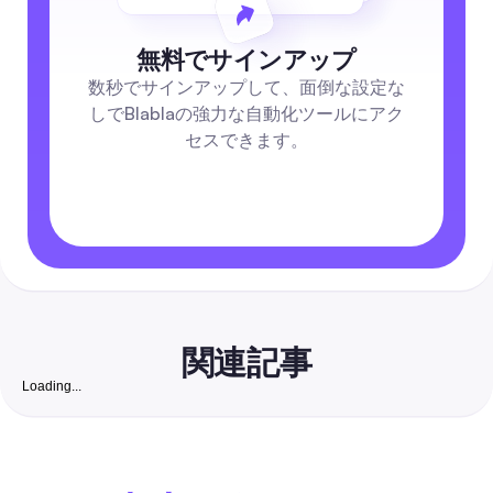
無料でサインアップ
数秒でサインアップして、面倒な設定な
しでBlablaの強力な自動化ツールにアク
セスできます。
関連記事
Loading...
ベストインスタグラムキャプション：2026年完全ガイド
ャプションの作成法、自動化、ソーシャルメディアチ
リード変換
字幕をインスピレーションだけに頼らず、特定の目的（いいね
ント、保存、DM）に結びついた繰り返し使える字幕の公式を