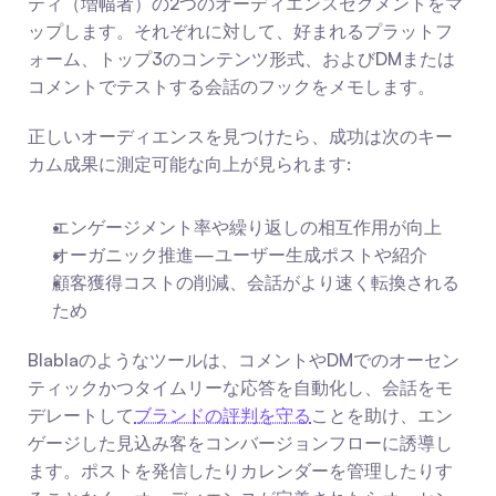
ティ（増幅者）の2つのオーディエンスセグメントをマ
ップします。それぞれに対して、好まれるプラットフ
ォーム、トップ3のコンテンツ形式、およびDMまたは
コメントでテストする会話のフックをメモします。
正しいオーディエンスを見つけたら、成功は次のキー
カム成果に測定可能な向上が見られます:
エンゲージメント率や繰り返しの相互作用が向上
オーガニック推進—ユーザー生成ポストや紹介
顧客獲得コストの削減、会話がより速く転換される
ため
Blablaのようなツールは、コメントやDMでのオーセン
ティックかつタイムリーな応答を自動化し、会話をモ
デレートして
ブランドの評判を守る
ことを助け、エン
ゲージした見込み客をコンバージョンフローに誘導し
ます。ポストを発信したりカレンダーを管理したりす