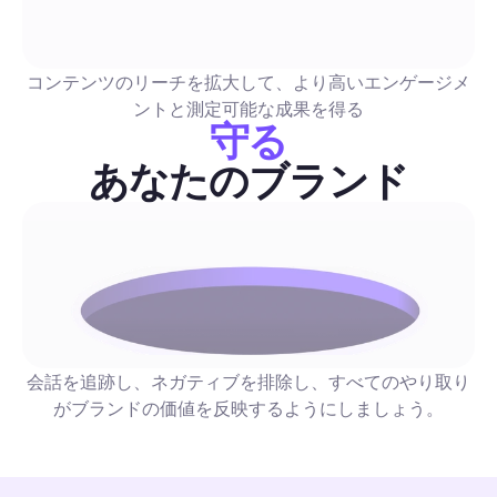
化・リード獲得を完璧に
初心者にも優しいステップバイステップガイドで、創造的なベ
ラクティスと自動化を優先するプレイブックを組み合わせてい
コンテンツのリーチを拡大して、より高いエンゲージメ
スケジュールワークフロー、DMファネル、正確な指標、時間
ントと測定可能な成果を得る
て視聴者をリードに変えるための完成済みストーリーテンプレ
守る
含まれています。
販売とリード生成
あなたのブランド
インスタグラムストーリーズビュー: 2026年完全ガイド
エンゲージメントを高め、視聴者をリードに変えるた
術と自動化
優先された戦術、コピーのテンプレート、A/Bテストのアイデ
を含む実験主導のチェックリストに加え、アウトリーチを安全
ールするステップバイステップの自動化プレイブックを手に入
会話を追跡し、ネガティブを排除し、すべてのやり取り
ょう。Instagramストーリーの視聴をどのようにして返信、D
がブランドの価値を反映するようにしましょう。
ドに変換するか、手動作業を減らしつつ、信頼性を維持する方
販売とリード生成
びましょう。