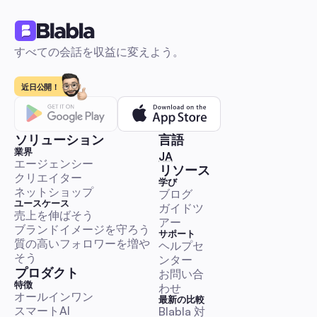
すべての会話を収益に変えよう。
Instagram広告：オーストラリアの小企業向け、202
全ガイド。設定、クリエイティブ、オートメーション
近日公開！
て
初心者でも安心のステップバイステップガイドです。ピクセル
ターゲット選定、予算管理、オーストラリアのコストベンチマ
クリエイティブテンプレート、A/Bテスト、そしてリージェン
ソリューション
言語
ROI証明のための自動化（DMファネル、コメント管理）が含ま
業界
🇯🇵 日本語
JA
ます。余分な手間はかけずに簡単に実行できます。
エージェンシー
販売とリード生成
リソース
クリエイター
学び
ネットショップ
ブログ
ユースケース
ガイドツ
売上を伸ばそう
アー
ブランドイメージを守ろう
サポート
質の高いフォロワーを増や
ヘルプセ
Facebook広告：サウジアラビア企業向け2026年完全
そう
ンター
— ターゲティング、アラビア語クリエイティブ & 自動
プロダクト
お問い合
サウジアラビアのオーディエンス向けにFacebook広告を設定
特徴
わせ
するための実践的なステップバイステップのプレイブック。広
オールインワン
最新の比較
スマートAI
ージャーの使い方、ターゲティングと予算の基準、すぐに使え
Blabla 対 