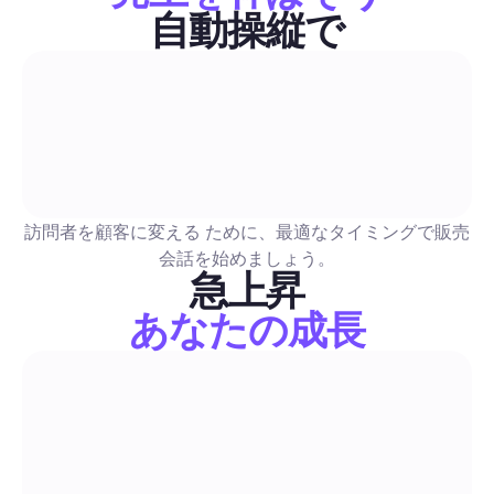
な例、自動化の設計図（コメント返信、DMファネル、モデレ
自動操縦で
ン）、測定チェックリストも提供され、字幕を活用したエンゲ
販売とリード生成
ントを具体的なリードに変えることができます。
LinkedIn Premiumの価格はいくら：クリエイターの
2026年UK完全ガイド — コスト、ROI、ハイブリッド
リーチワークフロー
クリエイター向けの購入ガイドには、英国の料金（月額および
訪問者を顧客に変える ために、最適なタイミングで販売
間）、InMailクレジットの内訳、およびクリエイター、ソーシ
会話を始めましょう。
ージャー、セールスプロ、リクルーター向けのシナリオベース
急上昇
セージごとの費用対効果が含まれています。安全チェックリス
あなたの成長
LinkedIn Premiumの購入、組み合わせ、またはスキップをし
販売とリード生成
リーチを安全に拡大するためのステップバイステップのハイブ
ワークフローを提示しています。
インスタストーリー活用法：2026年版ガイド、作成・
化・リード獲得を完璧に