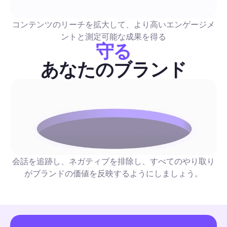
初心者にも優しいステップバイステップガイドで、創造的なベ
ラクティスと自動化を優先するプレイブックを組み合わせてい
コンテンツのリーチを拡大して、より高いエンゲージメ
スケジュールワークフロー、DMファネル、正確な指標、時間
ントと測定可能な成果を得る
て視聴者をリードに変えるための完成済みストーリーテンプレ
守る
含まれています。
販売とリード生成
あなたのブランド
インスタグラムストーリーズビュー: 2026年完全ガイド
エンゲージメントを高め、視聴者をリードに変えるた
術と自動化
優先された戦術、コピーのテンプレート、A/Bテストのアイデ
を含む実験主導のチェックリストに加え、アウトリーチを安全
ールするステップバイステップの自動化プレイブックを手に入
会話を追跡し、ネガティブを排除し、すべてのやり取り
ょう。Instagramストーリーの視聴をどのようにして返信、D
がブランドの価値を反映するようにしましょう。
ドに変換するか、手動作業を減らしつつ、信頼性を維持する方
販売とリード生成
びましょう。