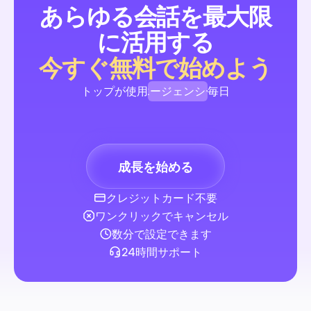
あらゆる会話を最大限
インスタグラム有料投稿：リード獲得＆会話を広げる20
に活用する
完全ガイド
初心者向けのステップバイステップガイドです。Ads Manage
今すぐ無料で始めよう
ペーンを強化するタイミングと構築するタイミングを示し、チ
リスト、コスト範囲、ターゲティングの指針、すぐに使えるコ
エージェンシー
トップが使用
毎日
やDMの自動化フローが含まれています。テンプレートとガイ
て、有料投稿からリードを獲得し、返信に溺れることなく適格
ブランド
販売とリード生成
ドを得ましょう。
クリエイター
成長を始める
エージェンシー
クレジットカード不要
検索エンジン最適化サイト: SMBがランクを上げリード
ワンクリックでキャンセル
するための2026年完全ガイド
無料のSEOサイトとソーシャルメディアのコメントやDMの自
数分で設定できます
み合わせる方法を示す、実用的かつ予算重視のロードマップ。
24時間サポート
ャルメディアマネージャーや小規模事業のオーナー向けに、厳
たツール、コピー＆ペーストのワークフロー、テンプレート、
ランを含み、オーガニックトラフィックを増やしリードを獲得
販売とリード生成
す。