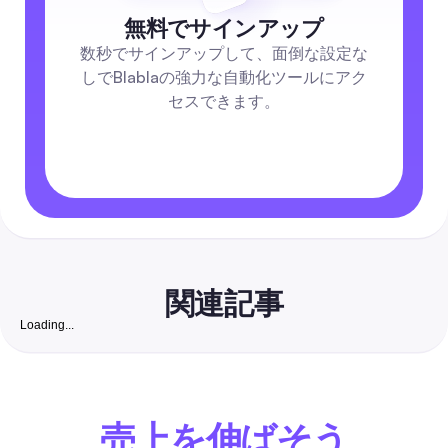
無料でサインアップ
数秒でサインアップして、面倒な設定な
しでBlablaの強力な自動化ツールにアク
セスできます。
関連記事
Loading...
ベストインスタグラムキャプション：2026年完全ガイド
ャプションの作成法、自動化、ソーシャルメディアチ
リード変換
字幕をインスピレーションだけに頼らず、特定の目的（いいね
ント、保存、DM）に結びついた繰り返し使える字幕の公式を
売上を伸ばそう
ょう。さらに、A/BテストやCTAスクリプトも含まれています