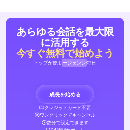
びましょう。
あらゆる会話を最大限
インスタグラム有料投稿：リード獲得＆会話を広げる20
に活用する
完全ガイド
初心者向けのステップバイステップガイドです。Ads Manage
今すぐ無料で始めよう
ペーンを強化するタイミングと構築するタイミングを示し、チ
リスト、コスト範囲、ターゲティングの指針、すぐに使えるコ
エージェンシー
トップが使用
毎日
やDMの自動化フローが含まれています。テンプレートとガイ
て、有料投稿からリードを獲得し、返信に溺れることなく適格
ブランド
販売とリード生成
ドを得ましょう。
クリエイター
成長を始める
エージェンシー
クレジットカード不要
検索エンジン最適化サイト: SMBがランクを上げリード
ワンクリックでキャンセル
するための2026年完全ガイド
無料のSEOサイトとソーシャルメディアのコメントやDMの自
数分で設定できます
み合わせる方法を示す、実用的かつ予算重視のロードマップ。