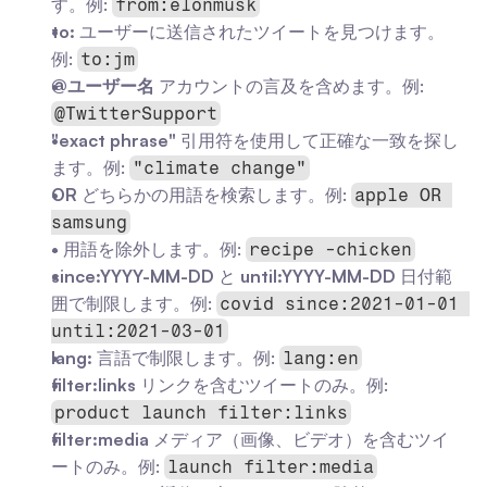
す。例: 
from:elonmusk
to:
 ユーザーに送信されたツイートを見つけます。
例: 
to:jm
@ユーザー名
 アカウントの言及を含めます。例: 
@TwitterSupport
"exact phrase"
 引用符を使用して正確な一致を探し
ます。例: 
"climate change"
OR
 どちらかの用語を検索します。例: 
apple OR 
samsung
-
 用語を除外します。例: 
recipe -chicken
since:YYYY-MM-DD
 と 
until:YYYY-MM-DD
 日付範
囲で制限します。例: 
covid since:2021-01-01 
until:2021-03-01
lang:
 言語で制限します。例: 
lang:en
filter:links
 リンクを含むツイートのみ。例: 
product launch filter:links
filter:media
 メディア（画像、ビデオ）を含むツイ
ートのみ。例: 
launch filter:media