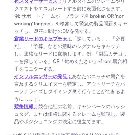
カスタマーサービス：
リアルタイムのクレームやリ
クエストをエスカレートする前に表面化させます。
例: サポートチームが「ブランド名 broken OR 'not 
working' lang:en」を検索して緊急の製品問題をキャ
ッチし、即座に助けのDMを発する。
営業リードのキャプチャ：
「探している」、「必要
だ」、「予算」などの意味のシグナルをキャッチ
し、適格なリードに変換します。例: 「製品カテゴリ
ーを探している」OR「勧めください」-from:競合相
手をモニターする。
インフルエンサーの発見：
あなたのニッチや競合を
言及するクリエイターを特定し、アウトリーチをパ
ーソナライズしタイミング良く行うことができるよ
うにします。
競争情報：
競合他社の名前、キャンペーンのハッシ
ュタグ、または価格に関するクレームを監視し、製
品やポジショニングの決定に役立てます。