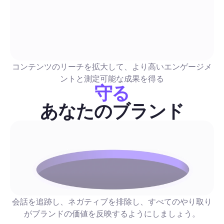
インスタストーリー活用法：2026年版ガイド、作成・
化・リード獲得を完璧に
初心者にも優しいステップバイステップガイドで、創造的なベ
ラクティスと自動化を優先するプレイブックを組み合わせてい
コンテンツのリーチを拡大して、より高いエンゲージメ
スケジュールワークフロー、DMファネル、正確な指標、時間
ントと測定可能な成果を得る
て視聴者をリードに変えるための完成済みストーリーテンプレ
守る
含まれています。
販売とリード生成
あなたのブランド
インスタグラムストーリーズビュー: 2026年完全ガイド
エンゲージメントを高め、視聴者をリードに変えるた
術と自動化
優先された戦術、コピーのテンプレート、A/Bテストのアイデ
を含む実験主導のチェックリストに加え、アウトリーチを安全
ールするステップバイステップの自動化プレイブックを手に入
会話を追跡し、ネガティブを排除し、すべてのやり取り
ょう。Instagramストーリーの視聴をどのようにして返信、D
がブランドの価値を反映するようにしましょう。
ドに変換するか、手動作業を減らしつつ、信頼性を維持する方
販売とリード生成