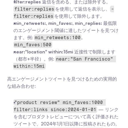
filter:replies
 返信を含める、または除外する。
を使用して返信を表示し、
filter:replies
-
を使用して除外します。
filter:replies
min_retweets:
, 
min_faves:
, 
min_replies:
 最低限
のエンゲージメント閾値に達したツイートを見つけ
ます。例: 
, 
min_retweets:100
min_faves:500
near:"location" within:15mi
 近接性で制限します
（都市+半径）。例: 
near:"San Francisco" 
within:15mi
高エンゲージメントツイートを見つけるための実用的
な組み合わせ:
"product review" min_faves:1000 
 — リンク
filter:links since:2024-01-01
を含むプロダクトレビューについて高く評価された
ツイートで、2024年1月1日以降に投稿されたもの。