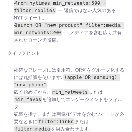
from:nytimes min_retweets:500 -
 — 返信ではない人気のある
filter:replies
NYTツイート。
launch OR "new product" filter:media 
 — メディアを含む広く共有
min_retweets:200
されたローンチ投稿。
クイックヒント
正確なフレーズには引用符、OR句をグループ化する
には丸括弧を使います: 
(apple OR samsung) 
.
"new phone"
広く始めてから、
または
min_retweets
を追加してエンゲージメントをフィル
min_faves
タ。
記事を指す、または画像/ビデオを含むツイートが必
要なときに
または
filter:links
を組み合わせます。
filter:media