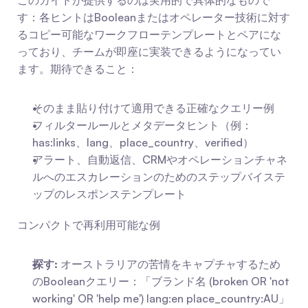
このガイドが提供するのは実用的で具体的なもので
す：各ヒントはBooleanまたはオペレーター技術に対す
るコピー可能なワークフローテンプレートとペアにな
っており、チームが即座に実装できるようになってい
ます。期待できること：
そのまま貼り付けて適用できる正確なクエリー例
フィルタールールとメタデータヒント（例：
has:links、lang、place_country、verified）
アラート、自動返信、CRMやオペレーションチャネ
ルへのエスカレーションのためのステップバイステ
ップのレスポンステンプレート
コンパクトで再利用可能な例
探す:
 オーストラリアの苦情をキャプチャするため
のBooleanクエリー：「ブランド名 (broken OR 'not 
working' OR 'help me') lang:en place_country:AU」