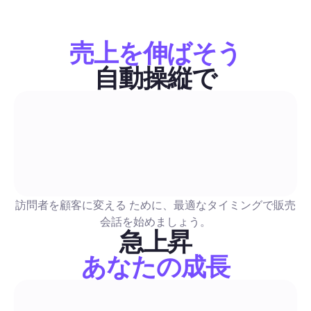
ャプションの作成法、自動化、ソーシャルメディアチ
リード変換
字幕をインスピレーションだけに頼らず、特定の目的（いいね
ント、保存、DM）に結びついた繰り返し使える字幕の公式を
売上を伸ばそう
ょう。さらに、A/BテストやCTAスクリプトも含まれています
な例、自動化の設計図（コメント返信、DMファネル、モデレ
自動操縦で
ン）、測定チェックリストも提供され、字幕を活用したエンゲ
販売とリード生成
ントを具体的なリードに変えることができます。
LinkedIn Premiumの価格はいくら：クリエイターの
2026年UK完全ガイド — コスト、ROI、ハイブリッド
リーチワークフロー
クリエイター向けの購入ガイドには、英国の料金（月額および
訪問者を顧客に変える ために、最適なタイミングで販売
間）、InMailクレジットの内訳、およびクリエイター、ソーシ
会話を始めましょう。
ージャー、セールスプロ、リクルーター向けのシナリオベース
急上昇
セージごとの費用対効果が含まれています。安全チェックリス
あなたの成長
LinkedIn Premiumの購入、組み合わせ、またはスキップをし
販売とリード生成
リーチを安全に拡大するためのステップバイステップのハイブ
ワークフローを提示しています。