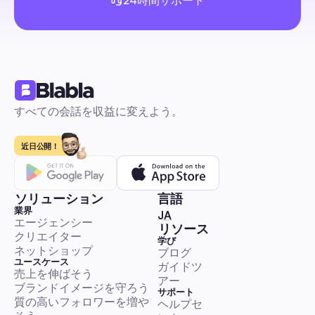
24時間サポート
ャルメディアマネージャーや小規模事業のオーナー向けに、厳
たツール、コピー＆ペーストのワークフロー、テンプレート、
ランを含み、オーガニックトラフィックを増やしリードを獲得
販売とリード生成
す。
すべての会話を収益に変えよう。
Instagram広告：オーストラリアの小企業向け、202
全ガイド。設定、クリエイティブ、オートメーション
近日公開！
て
初心者でも安心のステップバイステップガイドです。ピクセル
ターゲット選定、予算管理、オーストラリアのコストベンチマ
クリエイティブテンプレート、A/Bテスト、そしてリージェン
ソリューション
言語
ROI証明のための自動化（DMファネル、コメント管理）が含ま
業界
🇯🇵 日本語
JA
ます。余分な手間はかけずに簡単に実行できます。
エージェンシー
販売とリード生成
リソース
クリエイター
学び
ネットショップ
ブログ
ユースケース
ガイドツ
売上を伸ばそう
アー
ブランドイメージを守ろう
サポート
質の高いフォロワーを増や
ヘルプセ
Facebook広告：サウジアラビア企業向け2026年完全