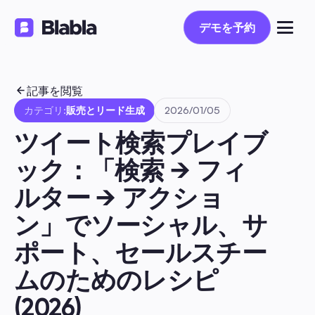
デモを予約
デモを予約
記事を閲覧
カテゴリ:
販売とリード生成
2026/01/05
ツイート検索プレイブ
ック：「検索 → フィ
ルター → アクショ
ン」でソーシャル、サ
ポート、セールスチー
ムのためのレシピ 
(2026)