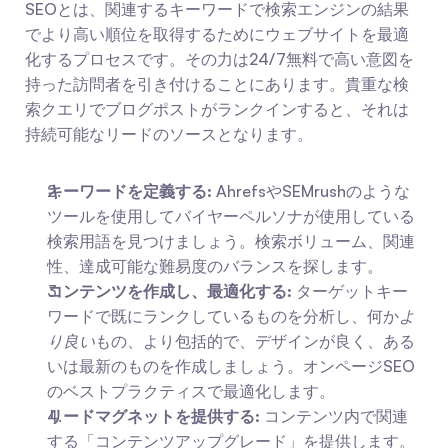
SEOとは、関連するキーワードで検索エンジンの結果
でより高い順位を取得するためにウェブサイトを最適
化するプロセスです。その力は24/7無料で高い意図を
持った訪問者を引き付けることにあります。貴重な検
索クエリでブログポストがランクインすると、それは
持続可能なリードのソースとなります。
キーワードを定義する:
 AhrefsやSEMrushのような
ツールを使用してバイヤーペルソナが使用している
検索用語を見つけましょう。検索ボリューム、関連
性、達成可能な難易度のバランスを探します。
コンテンツを作成し、最適化する:
 ターゲットキー
ワードで既にランクしているものを分析し、何か
よ
り良い
もの、より包括的で、デザインが良く、ある
いは最新のものを作成しましょう。オンページSEO
のベストプラクティスで最適化します。
リードマグネットを提供する:
 コンテンツ内で関連
する「コンテンツアップグレード」を提供します。