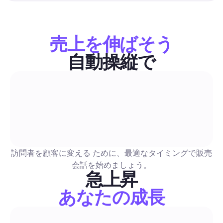
ベストインスタグラムキャプション：2026年完全ガイド
ャプションの作成法、自動化、ソーシャルメディアチ
リード変換
字幕をインスピレーションだけに頼らず、特定の目的（いいね
ント、保存、DM）に結びついた繰り返し使える字幕の公式を
売上を伸ばそう
ょう。さらに、A/BテストやCTAスクリプトも含まれています
な例、自動化の設計図（コメント返信、DMファネル、モデレ
自動操縦で
ン）、測定チェックリストも提供され、字幕を活用したエンゲ
販売とリード生成
ントを具体的なリードに変えることができます。
LinkedIn Premiumの価格はいくら：クリエイターの
2026年UK完全ガイド — コスト、ROI、ハイブリッド
リーチワークフロー
クリエイター向けの購入ガイドには、英国の料金（月額および
訪問者を顧客に変える ために、最適なタイミングで販売
間）、InMailクレジットの内訳、およびクリエイター、ソーシ
会話を始めましょう。
ージャー、セールスプロ、リクルーター向けのシナリオベース
急上昇
セージごとの費用対効果が含まれています。安全チェックリス
あなたの成長
LinkedIn Premiumの購入、組み合わせ、またはスキップをし
販売とリード生成
リーチを安全に拡大するためのステップバイステップのハイブ
ワークフローを提示しています。