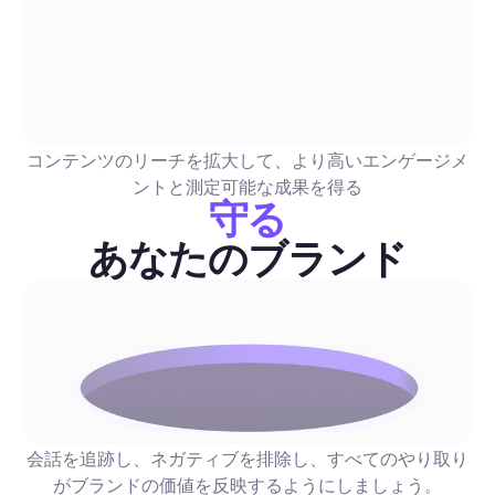
インスタストーリー活用法：2026年版ガイド、作成・
化・リード獲得を完璧に
初心者にも優しいステップバイステップガイドで、創造的なベ
ラクティスと自動化を優先するプレイブックを組み合わせてい
コンテンツのリーチを拡大して、より高いエンゲージメ
スケジュールワークフロー、DMファネル、正確な指標、時間
ントと測定可能な成果を得る
て視聴者をリードに変えるための完成済みストーリーテンプレ
守る
含まれています。
販売とリード生成
あなたのブランド
インスタグラムストーリーズビュー: 2026年完全ガイド
エンゲージメントを高め、視聴者をリードに変えるた
術と自動化
優先された戦術、コピーのテンプレート、A/Bテストのアイデ
を含む実験主導のチェックリストに加え、アウトリーチを安全
ールするステップバイステップの自動化プレイブックを手に入
会話を追跡し、ネガティブを排除し、すべてのやり取り
ょう。Instagramストーリーの視聴をどのようにして返信、D
がブランドの価値を反映するようにしましょう。