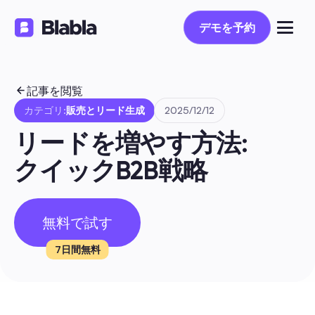
デモを予約
デモを予約
記事を閲覧
カテゴリ:
販売とリード生成
2025/12/12
リードを増やす方法: 
クイックB2B戦略
無料で試す
7日間無料