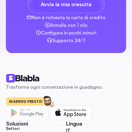
Avvia la mia crescita
agencies
Video di Software di Editing Gratis: La Guida Compl
Non è richiesta la carta di credito
del 2026 per i Creatori Sociali
Un confronto pratico e basato su casi d'uso di editor video 
Annulla con 1 clic
che funzionano davvero per creatori social, manager e picco
Configura in pochi minuti
— senza filigrane, esportazioni corrette, parità mobile/desk
Supporto 24/7
funzionalità AI e modelli pronti per la piattaforma. Include flu
lavoro plug-and-play e modelli per passare da modifica →
Guide sui Social Media
pubblicazione → automazione, così puoi produrre e scalare 
social più velocemente con un budget limitato.
Trasforma ogni conversazione in guadagno.
Icona di Instagram: Guida Completa 2026 per i
Marketing per Aumentare Coinvolgimento e Contat
Ottieni dimensioni esatte, impostazioni di esportazione, mode
IN ARRIVO PRESTO!
pronti all'uso e una checklist per la leggibilità, oltre a un ma
passo-passo di test A/B e automazione per misurare l'impatt
modifiche delle icone su coinvolgimento, messaggi diretti e
Soluzioni
Lingua
acquisizione di lead. Progettato per social media manager, 
Guide sui Social Media
Settori
🇮🇹 Italiano
IT
creatori e agenzie che necessitano di miglioramenti delle ic