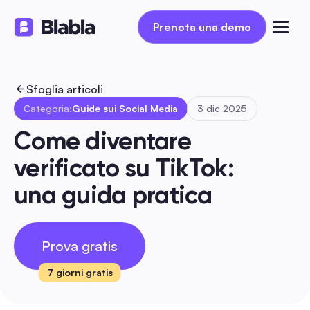
Prenota una demo
Prenota una demo
Sfoglia articoli
Categoria:
Guide sui Social Media
3 dic 2025
Come diventare 
verificato su TikTok: 
una guida pratica
Prova gratis
7 giorni gratis