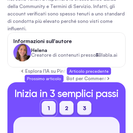
della Community e Termini di Servizio. Infatti, gli 
account verificati sono spesso tenuti a uno standard 
di condotta più elevato perché sono visti come 
influenti.
Informazioni sull'autore
Helena
Creatore di contenuti presso
Blabla.ai
Esplora l'IA su Pinterest per ispirare acquisti e cr
Articolo precedente
Bot per Commenti: Come Costru
Prossimo articolo
Inizia in 3 semplici passi
1
2
3