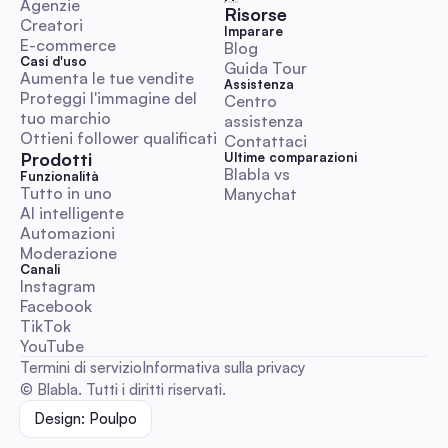
Agenzie
Risorse
rapidi e testabili.
Creatori
Imparare
E-commerce
Blog
Casi d'uso
Guida Tour
Aumenta le tue vendite
Assistenza
Proteggi l'immagine del 
Centro 
Immagini Postali: La Guida Definitiva all'Automazione
tuo marchio
assistenza
Team Social Media (2026)
Ottieni follower qualificati
Contattaci
Un manuale incentrato sull'automazione per creare, esportar
Prodotti
Ultime comparazioni
batch, testare e automatizzare immagini postali in modo che
Blabla vs 
Funzionalità
visualizzino perfettamente in post, messaggi diretti, commen
Tutto in uno
Manychat
annunci. Include preset di esportazione, comandi batch, cont
AI intelligente
accessibilità, suggerimenti per l'anteprima e flussi di lavoro p
Automazioni
Guide sui Social Media
all'uso.
Moderazione
Canali
Instagram
Facebook
TikTok
YouTube
Scaricare Foto da Instagram: Guida Completa 2026
Termini di servizio
Informativa sulla privacy
Workflow Sicuri, ad Alta Risoluzione e Automatizzat
© Blabla. Tutti i diritti riservati.
Marketer
Una guida pratica end-to-end con priorità alla conformità pe
Design: Poulpo
team di social media: passaggi di download specifici per
dispositivo (iPhone, Android, Mac, Windows), esportazioni a