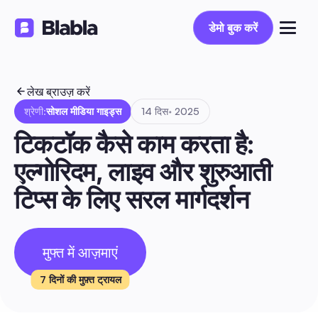
डेमो बुक करें
डेमो बुक करें
लेख ब्राउज़ करें
श्रेणी:
सोशल मीडिया गाइड्स
14 दिस॰ 2025
टिकटॉक कैसे काम करता है: 
एल्गोरिदम, लाइव और शुरुआती 
टिप्स के लिए सरल मार्गदर्शन
मुफ्त में आज़माएं
7 दिनों की मुफ़्त ट्रायल