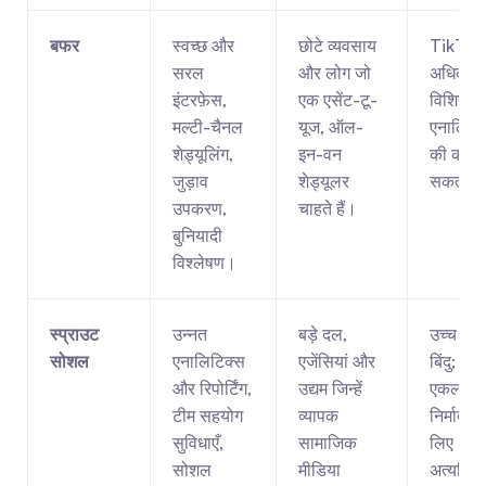
बफर
स्वच्छ और 
छोटे व्यवसाय 
TikTok 
सरल 
और लोग जो 
अधिक 
इंटरफ़ेस, 
एक एसेंट-टू-
विशिष्ट 
मल्टी-चैनल 
यूज, ऑल-
एनालिटिक
शेड्यूलिंग, 
इन-वन 
की कमी ह
जुड़ाव 
शेड्यूलर 
सकती है
उपकरण, 
चाहते हैं।
बुनियादी 
विश्लेषण।
स्प्राउट 
उन्नत 
बड़े दल, 
उच्च मूल्य
सोशल
एनालिटिक्स 
एजेंसियां ​​और 
बिंदु; एक 
और रिपोर्टिंग, 
उद्यम जिन्हें 
एकल 
टीम सहयोग 
व्यापक 
निर्माता के
सुविधाएँ, 
सामाजिक 
लिए 
सोशल 
मीडिया 
अत्यधिक 