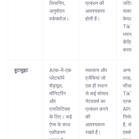
लिसनिंग, 
प्रबंधन की 
जटिल हो 
अनुमोदन 
आवश्यकता 
सकता है 
वर्कफ़्लोज़।
होती है।
केवल 
TikTok 
ध्यान 
केंद्रित 
करता है
हूटसुइट
Aएक-में-एक 
व्यवसाय और 
अन्य की 
प्लेटफॉर्म 
एजेंसियां ​​जो 
तरह, इस
शेड्यूल, 
एक ही स्थान 
सीधा 
मॉनिटरिंग 
से कई सोशल 
TikTok 
और 
नेटवर्क्स का 
प्रकाशन 
एनालिटिक्स 
प्रबंधन करने 
API पर 
के लिए। कई 
की 
निर्भर कर
ऐप्स के साथ 
आवश्यकता 
है, जो फी
एकीकरण 
रखते हैं।
एक्सेस को