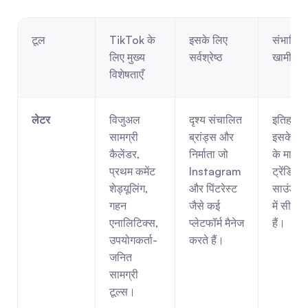
टूल
TikTok के 
इसके लिए 
संभावित 
लिए मुख्य 
सर्वश्रेष्ठ
खामी
विशेषताएँ
लेटर
विजुअल 
दृश्य संचालित 
इतिहास में
सामग्री 
ब्रांड्स और 
इसके AP
कैलेंडर, 
निर्माता जो 
के माध्यम 
प्रथम कमेंट 
Instagram 
ट्रेंडिंग 
शेड्यूलिंग, 
और पिंटरेस्ट 
साउंड च
गहन 
जैसे कई 
में सीमाएँ 
एनालिटिक्स, 
प्लेटफॉर्म मैनेज 
हैं।
उपयोगकर्ता-
करते हैं।
जनित 
सामग्री 
टूल्स।