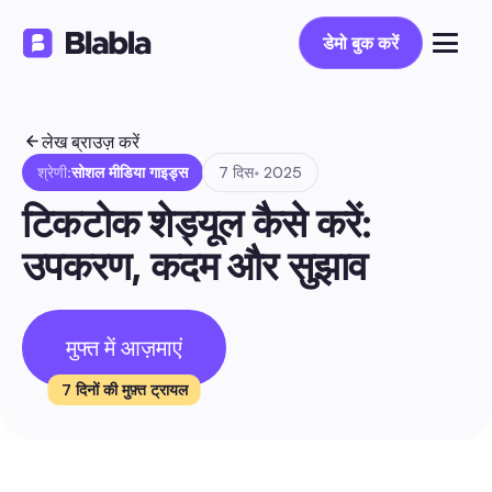
डेमो बुक करें
डेमो बुक करें
लेख ब्राउज़ करें
श्रेणी:
सोशल मीडिया गाइड्स
7 दिस॰ 2025
टिकटोक शेड्यूल कैसे करें: 
उपकरण, कदम और सुझाव
मुफ्त में आज़माएं
7 दिनों की मुफ़्त ट्रायल