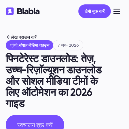
डेमो बुक करें
डेमो बुक करें
लेख ब्राउज़ करें
श्रेणी:
सोशल मीडिया गाइड्स
7 जन॰ 2026
पिनटेरेस्ट डाउनलोड: तेज़, 
उच्च-रिज़ॉल्यूशन डाउनलोड 
और सोशल मीडिया टीमों के 
लिए ऑटोमेशन का 2026 
गाइड
स्वचालन शुरू करें