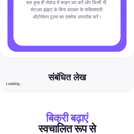
बस कुछ ही सेकंड में साइन अप करें और किसी भी 
सेटअप झंझट के बिना ब्लाब्ला के शक्तिशाली 
ऑटोमेशन टूल्स का एक्सेस अनलॉक करें।
संबंधित लेख
Loading...
रॉयल्टी-फ्री वॉलपेपर: 2026 के लिए पूरी प्लेबुक जो मार्केटर्स के लिए सु
पोस्ट को स्वचालित करती है
सोशल मीडिया मैनेजर और विपणक के लिए एक ऑल-इन-वन गाइड — साइट्स की ल
संक्षेपण के साथ जांचे गए मुफ्त वॉलपेपर साइट्स की खोज करें, एक शीघ्र सत्यापन 
बिक्री बढ़ाएं
सोशल-साइज प्रीसेट्स, नामकरण टेम्पलेट्स और ऑटोमेशन-सुरक्षित वर्कफ़्लोज़ जिन्
सीधे अपने पोस्टिंग, डीएम और विज्ञापन टूलचेन में लगा सकते हैं।
स्वचालित रूप से
सोशल मीडिया गाइड्स