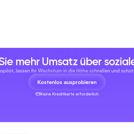
 Sie mehr Umsatz über sozia
opilot, lassen Ihr Wachstum in die Höhe schnellen und schüt
Kostenlos ausprobieren
Keine Kreditkarte erforderlich