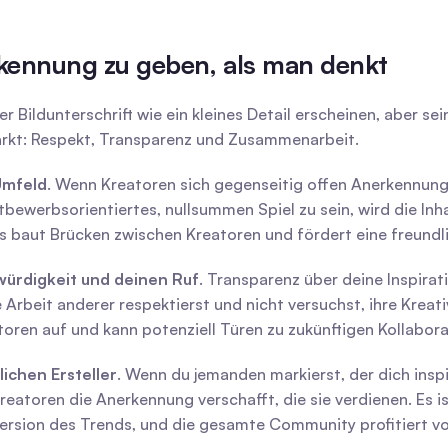
rkennung zu geben, als man denkt
 Bildunterschrift wie ein kleines Detail erscheinen, aber seine
rkt: Respekt, Transparenz und Zusammenarbeit.
Umfeld
. Wenn Kreatoren sich gegenseitig offen Anerkennung 
werbsorientiertes, nullsummen Spiel zu sein, wird die Inha
s baut Brücken zwischen Kreatoren und fördert eine freundl
würdigkeit und deinen Ruf
. Transparenz über deine Inspirat
e Arbeit anderer respektierst und nicht versuchst, ihre Kreati
oren auf und kann potenziell Türen zu zukünftigen Kollabor
lichen Ersteller
. Wenn du jemanden markierst, der dich inspiri
eatoren die Anerkennung verschafft, die sie verdienen. Es ist
Version des Trends, und die gesamte Community profitiert v