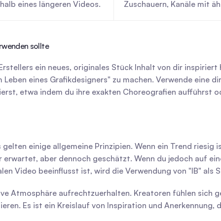
halb eines längeren Videos.
Zuschauern, Kanäle mit äh
rwenden sollte
rstellers ein neues, originales Stück Inhalt von dir inspiriert
im Leben eines Grafikdesigners" zu machen. Verwende eine d
izierst, etwa indem du ihre exakten Choreografien aufführst 
s gelten einige allgemeine Prinzipien. Wenn ein Trend riesig i
r erwartet, aber dennoch geschätzt. Wenn du jedoch auf ein
alen Video beeinflusst ist, wird die Verwendung von "IB" als
ive Atmosphäre aufrechtzuerhalten. Kreatoren fühlen sich gese
eren. Es ist ein Kreislauf von Inspiration und Anerkennung, d