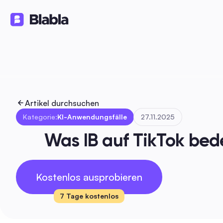
Lösungen
Produkte
Ressourc
🇩🇪 Deutsch
DE
Artikel durchsuchen
Kategorie:
KI-Anwendungsfälle
27.11.2025
Was IB auf TikTok bede
Kostenlos ausprobieren
7 Tage kostenlos