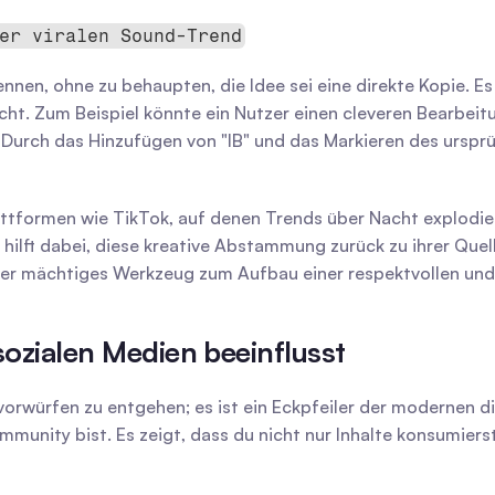
er viralen Sound-Trend
ennen, ohne zu behaupten, die Idee sei eine direkte Kopie. Es l
. Zum Beispiel könnte ein Nutzer einen cleveren Bearbeitung
 Durch das Hinzufügen von "IB" und das Markieren des ursprü
attformen wie TikTok, auf denen Trends über Nacht explodie
hilft dabei, diese kreative Abstammung zurück zu ihrer Quell
 aber mächtiges Werkzeug zum Aufbau einer respektvollen un
sozialen Medien beeinflusst
rwürfen zu entgehen; es ist ein Eckpfeiler der modernen digita
mmunity bist. Es zeigt, dass du nicht nur Inhalte konsumiers