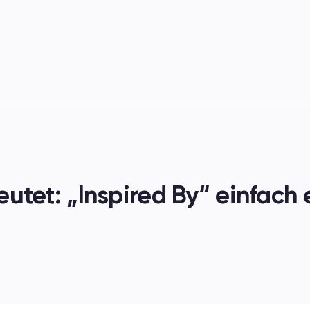
en
utet: „Inspired By“ einfach 