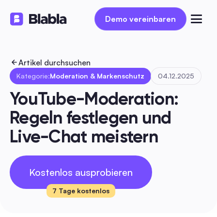
Demo vereinbaren
Demo vereinbaren
Artikel durchsuchen
Kategorie:
Moderation & Markenschutz
04.12.2025
YouTube-Moderation: 
Regeln festlegen und 
Live-Chat meistern
Kostenlos ausprobieren
7 Tage kostenlos