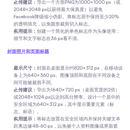
上传建议：
导出一个方形PNG为1000×1000 px（或
2048×2048 px以获得最大保真度）以避免
Facebook降级缩小伪影。将标志居中保持至少20%
的透明填充，以免圆形裁剪切入标志。
实用提示：
创建一个简化的单色标志作为头像使用；
细节和文字标志在36 px看不清。
封面照片和页面标题
显示尺寸：
封面在桌面显示约820×312 px，在移动设
备上为640×360 px。图像顶部和底部在不同设备之
间可能被裁剪不同。
上传建议：
导出为1640×720 px（桌面宽度的2倍）
或2048×1024 px以达到高分辨率。设计一个居中的
安全区域为640×312 px，其中显示重要元素（标
志、标语）。
实用提示：
将标志放置在安全区域内并保持关键文本
距离边缘48-60 px，以免被个人资料图像或界面遮