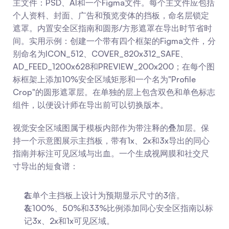
主文件：PSD、AI和一个Figma文件。每个主文件应包括
个人资料、封面、广告和预览变体的挡板，命名层锁定
遮罩。内置安全区指南和圆形/方形遮罩在导出时节省时
间。实用示例：创建一个带有四个框架的Figma文件，分
别命名为ICON_512、COVER_820x312_SAFE、
AD_FEED_1200x628和PREVIEW_200x200；在每个图
标框架上添加10%安全区域矩形和一个名为"Profile 
Crop"的圆形遮罩层。在单独的层上包含双色和单色标志
组件，以便设计师在导出前可以切换版本。
视觉安全区域图属于模板内部作为带注释的叠加层。保
持一个示意图展示主挡板，带有1x、2x和3x导出的同心
指南并标注可见区域与出血。一个生成视网膜和社交尺
寸导出的短食谱：
在单个主挡板上设计为预期显示尺寸的3倍。
在100%、50%和33%比例添加同心安全区指南以标
记3x、2x和1x可见区域。