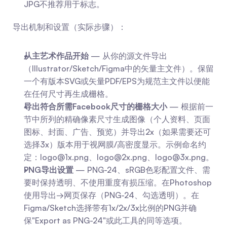
JPG不推荐用于标志。
导出机制和设置（实际步骤）：
从主艺术作品开始
 — 从你的源文件导出
（Illustrator/Sketch/Figma中的矢量主文件）。保留
一个有版本SVG或矢量PDF/EPS为规范主文件以便能
在任何尺寸再生成栅格。
导出符合所需Facebook尺寸的栅格大小
 — 根据前一
节中所列的精确像素尺寸生成图像（个人资料、页面
图标、封面、广告、预览）并导出2x（如果需要还可
选择3x）版本用于视网膜/高密度显示。示例命名约
定：
logo@1x.png
、
logo@2x.png
、
logo@3x.png
。
PNG导出设置
 — PNG-24、sRGB色彩配置文件、需
要时保持透明、不使用重度有损压缩。在Photoshop
使用导出→网页保存（PNG-24、勾选透明）。在
Figma/Sketch选择带有1x/2x/3x比例的PNG并确
保"Export as PNG-24"或此工具的同等选项。