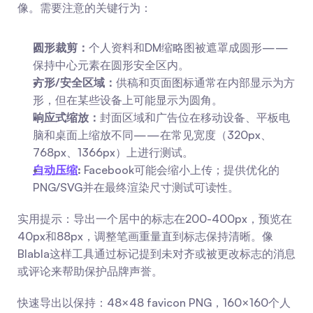
像。需要注意的关键行为：
圆形裁剪：
个人资料和DM缩略图被遮罩成圆形——
保持中心元素在圆形安全区内。
方形/安全区域：
供稿和页面图标通常在内部显示为方
形，但在某些设备上可能显示为圆角。
响应式缩放：
封面区域和广告位在移动设备、平板电
脑和桌面上缩放不同——在常见宽度（320px、
768px、1366px）上进行测试。
自动压缩
:
 Facebook可能会缩小上传；提供优化的
PNG/SVG并在最终渲染尺寸测试可读性。
实用提示：导出一个居中的标志在200-400px，预览在
40px和88px，调整笔画重量直到标志保持清晰。像
Blabla这样工具通过标记提到未对齐或被更改标志的消息
或评论来帮助保护品牌声誉。
快速导出以保持：48×48 favicon PNG，160×160个人