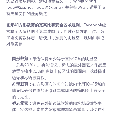
浏览器缩放伪影。清晰地命名文件（
logo@1x.png
、
logo@2x.png
、
logo@3x.png
）并包括SVG，适用于支
持矢量文件的任何渠道。
圆形和方形裁剪的宽高比和安全区域规则。
Facebook经
常将个人资料图片遮罩成圆形，同时存储方形上传。为
了避免剪裁标志，请使用可预测的明显空白规则而非绝
对像素值。
圆形裁剪：
每边保持至少等于直径10%的明显空白
（总共20%）。换句话说，标志的最外围艺术作品应
放置在缩小20%的完整上传区域的圆圈内。这能防止
边缘和标语被剪裁。
方形裁剪：
在方形画布的每个边缘内使用10–15%的
填充以确保在添加细微遮罩或圆角的缩略图上有安全
的可见性。
标志元素：
避免在外部边缘附近的细笔划或微型字
体；将这些元素向内缩放或增加笔画重量，以便在小