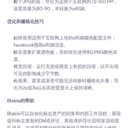
对于JPG封面：导出为适用于互联网的72-150 PPI，
设置质量为80-90，并转换为sRGB。
优化和栅格化技巧
始终使用适用于互联网上传的sRGB颜色配置文件；
Facebook预期sRGB渲染。
除非需要扩展调色板，否则优先使用8位PNG颜色深
度。
视觉压缩：运行无损或视觉上有损的压缩，以不出现
可见伪影地减少字节数。
当效果、遮罩或渐变可能无法转换时栅格化矢量；导
出为2x或3x以在高密度显示上保持清晰。
Blabla的帮助
Blabla可以自动化标志资产的回复和内部工作流程：展现
提到标志更新的DM或评论，将批准的导出说明发送给团
队成员，并使用AI驱动的回复根据品牌指南提供上传指