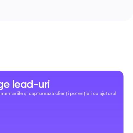
ge lead-uri
ntariile și capturează clienți potențiali cu ajutorul 