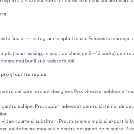
are clip Story ≤15 secunde și urmărește dimensiuni ale fișieru
care
veste finală — Instagram le aplatizează. Folosește marcaje tr
plă (scurt easing, mișcări de cheie de 8–12 cadru) pentru a 
rimare mai bună și o redare fluidă.
 pro și contra rapide
entru cei care nu sunt designeri. Pro: viteză și șabloane încor
l pentru echipe. Pro: suport adevărat pentru sistemul de desig
lor.
i video scurte și subtitrări. Pro: mișcare simplă și export l
nsiuni de fișiere minuscule pentru designeri de mișcare. Pro: 