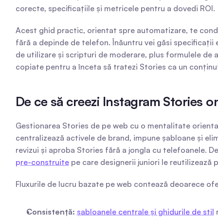
corecte, specificațiile și metricele pentru a dovedi ROI.
Acest ghid practic, orientat spre automatizare, te condu
fără a depinde de telefon. Înăuntru vei găsi specificați
de utilizare și scripturi de moderare, plus formulele de 
copiate pentru a înceta să tratezi Stories ca un conținut
De ce să creezi Instagram Stories on
Gestionarea Stories de pe web cu o mentalitate orienta
centralizează activele de brand, impune șabloane și elim
revizui și aproba Stories fără a jongla cu telefoanele. 
pre-construite
 pe care designerii juniori le reutilizeaz
Fluxurile de lucru bazate pe web contează deoarece ofer
Consistență:
șabloanele centrale și ghidurile de stil
 