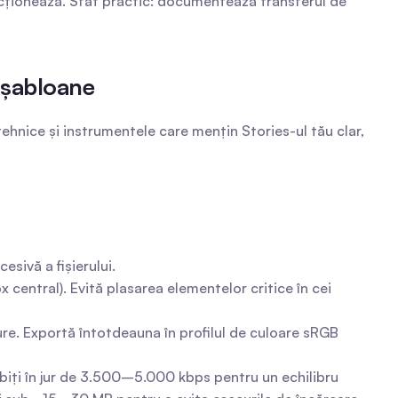
acționează. Sfat practic: documentează transferul de 
& șabloane
ehnice și instrumentele care mențin Stories-ul tău clar, 
sivă a fișierului.
central). Evită plasarea elementelor critice în cei 
e. Exportă întotdeauna în profilul de culoare sRGB 
iți în jur de 3.500–5.000 kbps pentru un echilibru 