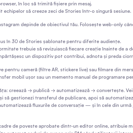
rowser, în loc să trimită fișiere prin mesaj.
mit echipelor să creeze zeci de Stories într-o singură sesiune.
Instagram depinde de obiectivul tău. Folosește web-only când
us în 30 de Stories șablonate pentru diferite audiențe.
mitate trebuie să revizuiască fiecare creație înainte de a de
mpărtășesc un dispozitiv pot contribui, adnota și preda cior
e pentru cameră (filtre AR, stickere live) sau filmare din mers
transfer mobil ușor sau un memento manual de programare pent
 învăța: creează → publică → automatizează → convertește. Ve
și să gestionezi transferul de publicare, apoi să automatizez
 automatizează fluxurile de conversație — și în cele din urmă 
adre de poveste aprobate dintr-un editor online, atribuie me