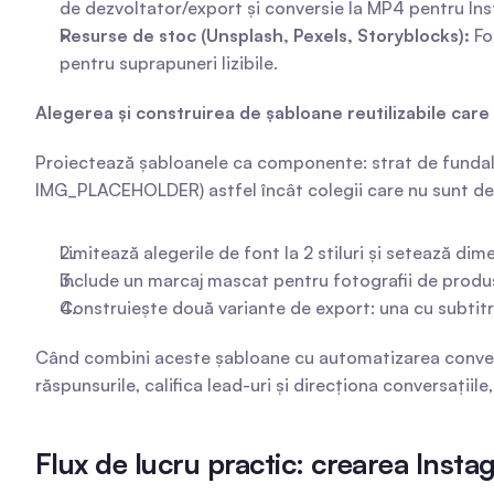
de dezvoltator/export și conversie la MP4 pentru In
Resurse de stoc (Unsplash, Pexels, Storyblocks):
 Fo
pentru suprapuneri lizibile.
Alegerea și construirea de șabloane reutilizabile care
Proiectează șabloanele ca componente: strat de fundal, 
IMG_PLACEHOLDER) astfel încât colegii care nu sunt desi
Limitează alegerile de font la 2 stiluri și setează dime
Include un marcaj mascat pentru fotografii de produ
Construiește două variante de export: una cu subtitr
Când combini aceste șabloane cu automatizarea convers
răspunsurile, califica lead-uri și direcționa conversaț
Flux de lucru practic: crearea Insta