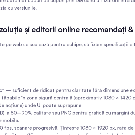
mite automat coduri de cupon prin DM când utilizatorii inter
ia cu versiunile.
oluția și editorii online recomandați 
e pe web se scalează pentru echipe, să fixăm specificațiile t
 — suficient de ridicat pentru claritate fără dimensiune exce
 tăpabile în zona sigură centrală (aproximativ 1080 × 1420 px 
 de acțiune) unde UI poate suprapune.
GB) la 80–90% calitate sau PNG pentru grafică cu margini dur
e mobile.
 fps, scanare progresivă. Țintește 1080 × 1920 px, rata de b