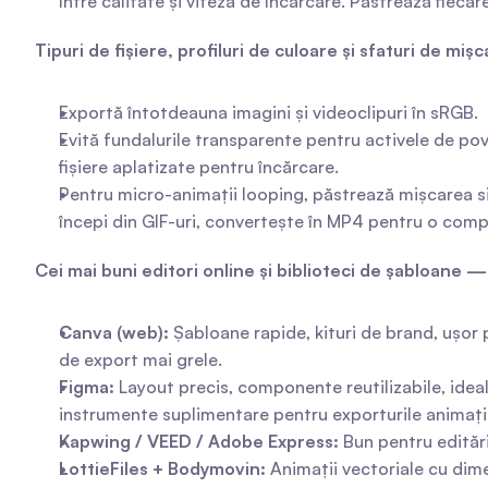
între calitate și viteza de încărcare. Păstrează fiec
Tipuri de fișiere, profiluri de culoare și sfaturi de miș
Exportă întotdeauna imagini și videoclipuri în sRGB.
Evită fundalurile transparente pentru activele de po
fișiere aplatizate pentru încărcare.
Pentru micro-animații looping, păstrează mișcarea sim
începi din GIF-uri, convertește în MP4 pentru o comp
Cei mai buni editori online și biblioteci de șabloane —
Canva (web):
 Șabloane rapide, kituri de brand, ușor p
de export mai grele.
Figma:
 Layout precis, componente reutilizabile, idea
instrumente suplimentare pentru exporturile animații
Kapwing / VEED / Adobe Express:
 Bun pentru edităr
LottieFiles + Bodymovin:
 Animații vectoriale cu dime