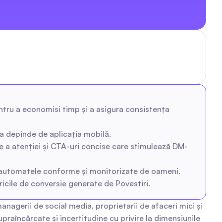
entru a economisi timp și a asigura consistența 
ă a depinde de aplicația mobilă.
e a atenției și CTA-uri concise care stimulează DM-
eți automatele conforme și monitorizate de oameni.
ricile de conversie generate de Povestiri.
nagerii de social media, proprietarii de afaceri mici și 
praîncărcate și incertitudine cu privire la dimensiunile 