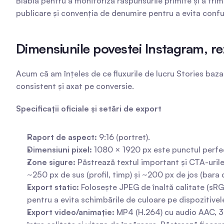
Blabla pentru a monitoriza răspunsurile primite și a tri
publicare și convenția de denumire pentru a evita confuz
Dimensiunile povestei Instagram, rez
Acum că am înțeles de ce fluxurile de lucru Stories bazat
consistent și axat pe conversie.
Specificații oficiale și setări de export
Raport de aspect:
 9:16 (portret).
Dimensiuni pixel:
 1080 × 1920 px este punctul perfect
Zone sigure:
 Păstrează textul important și CTA-urile
~250 px de sus (profil, timp) și ~200 px de jos (bara
Export static:
 Folosește JPEG de înaltă calitate (sR
pentru a evita schimbările de culoare pe dispozitivel
Export video/animație:
 MP4 (H.264) cu audio AAC, 30