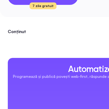
7 zile gratuit
Conținut
Automatize
Programează și publică povești web-first, răspunde au