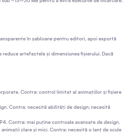
lui sub ~15–30 MB pentru a evita eșecurile de încărcare.
ansparente în șabloane pentru editori, apoi exportă 
reduce artefactele și dimensiunea fișierului. Dacă 
porate. Contra: control limitat al animațiilor și fișiere 
n. Contra: necesită abilități de design; necesită 
a MP4. Contra: mai puține controale avansate de design.
animații clare și mici. Contra: necesită o lanț de scule 