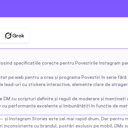
Grok
olosind specificațiile corecte pentru Povestirile Instagram p
ientat pe web pentru a crea și programa Povestiri în serie făr
 lead-uri cu stickere interactive, elemente clare de atrager
e de DM cu scripturi definite și reguli de moderare și mențin
iv cu performanțe excelente și îmbunătățiți în funcție de met
— și Instagram Stories este cel mai rapid drum. Dar pentru ma
ri inconsistente cu brandul, postări exclusiv pe mobil, DMs su