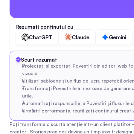
Rezumați conținutul cu
ChatGPT
Claude
Gemini
Scurt rezumat
Proiectați și exportați Povestiri din editori web f
vizuală.
Utilizați șabloane și un flux de lucru repetabil or
Transformați Povestirile în motoare de generare de
urile.
Automatizați răspunsurile la Povestiri și fluxuril
Urmăriți performanța, reutilizați conținutul creat
Poți transforma o scurtă atenție într-un client plătitor 
creatori, Stories prea des devine un timp irosit: designu