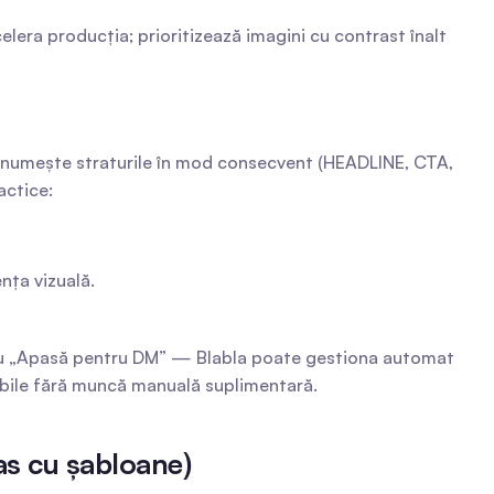
celera producția; prioritizează imagini cu contrast înalt 
Denumește straturile în mod consecvent (HEADLINE, CTA, 
actice:
nța vizuală.
au „Apasă pentru DM” — Blabla poate gestiona automat 
rabile fără muncă manuală suplimentară.
pas cu șabloane)