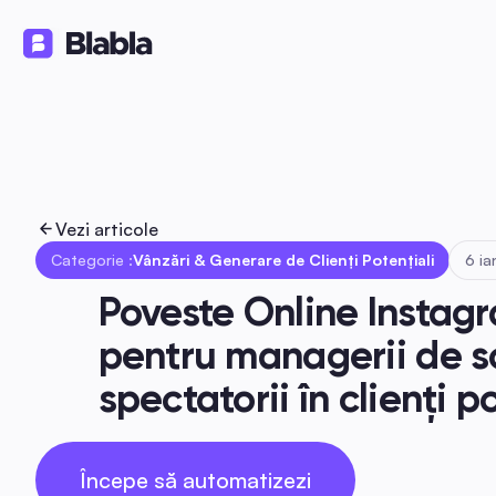
Soluții
Produse
Resurse
🇷🇴 Română
RO
Vezi articole
Categorie :
Vânzări & Generare de Clienți Potențiali
6 ia
Poveste Online Instag
pentru managerii de s
spectatorii în clienți p
Începe să automatizezi