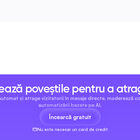
ază poveștile pentru a atra
tomat și atrage vizitatorii în mesaje directe, moderează come
automatizării bazate pe AI.
Încearcă gratuit
Nu este necesar un card de credit