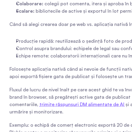
Colaborare:
 colegii pot comenta, itera și aproba în b
Scalare:
 bibliotecile de active și exportul în lot per
Când să alegi crearea doar pe web vs. aplicația nativă 
Producție rapidă: reutilizează o ședință foto de prod
Control asupra brandului: echipele de legal sau confor
Echipe remote: colaboratorii internaționali care nu î
Folosește aplicația nativă când ai nevoie de funcții nativ
apoi exportă fișiere gata de publicat și folosește un 
Fluxul de lucru de nivel înalt pe care acest ghid te va
brand în browser, să pregătești active gata de publicat 
comentariile, 
trimite răspunsuri DM alimentate de AI
 și
urmărire și monitorizare.
Exemplu: o echipă de comerț electronic exportă 20 de c