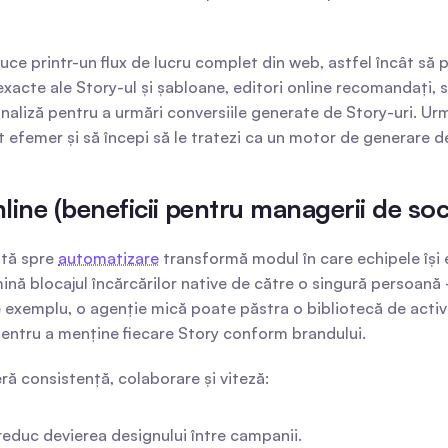
ce printr-un flux de lucru complet din web, astfel încât să p
i exacte ale Story-ul și șabloane, editori online recomandați,
analiză pentru a urmări conversiile generate de Story-uri. Urm
 efemer și să începi să le tratezi ca un motor de generare de
line (beneficii pentru managerii de soc
tă spre 
automatizare
 transformă modul în care echipele își 
ină blocajul încărcărilor native de către o singură persoană 
De exemplu, o agenție mică poate păstra o bibliotecă de activ
ă pentru a menține fiecare Story conform brandului.
ă consistență, colaborare și viteză:
reduc devierea designului între campanii.