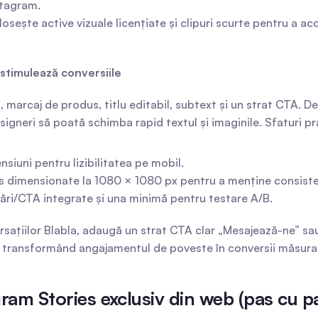
stagram.
losește active vizuale licențiate și clipuri scurte pentru a ac
 stimulează conversiile
marcaj de produs, titlu editabil, subtext și un strat CTA. 
gneri să poată schimba rapid textul și imaginile. Sfaturi pr
nsiuni pentru lizibilitatea pe mobil.
s dimensionate la 1080 × 1080 px pentru a menține consiste
ări/CTA integrate și una minimă pentru testare A/B.
ațiilor Blabla, adaugă un strat CTA clar „Mesajează-ne” s
iile, transformând angajamentul de poveste în conversii măsu
gram Stories exclusiv din web (pas cu 