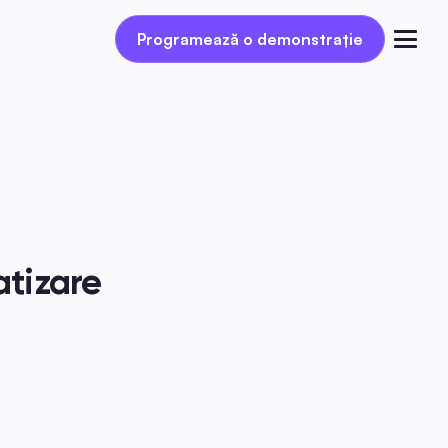
Programează o demonstrație
Programează o demonstrație
Autentificare
tizare 