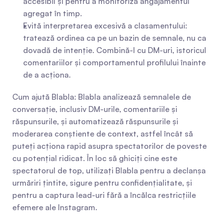
accesibil și pentru a monitoriza angajamentul 
agregat în timp.
Evită interpretarea excesivă a clasamentului: 
tratează ordinea ca pe un bazin de semnale, nu ca 
dovadă de intenție. Combină-l cu DM-uri, istoricul 
comentariilor și comportamentul profilului înainte 
de a acționa.
Cum ajută Blabla: Blabla analizează semnalele de 
conversație, inclusiv DM-urile, comentariile și 
răspunsurile, și automatizează răspunsurile și 
moderarea conștiente de context, astfel încât să 
puteți acționa rapid asupra spectatorilor de poveste 
cu potențial ridicat. În loc să ghiciți cine este 
spectatorul de top, utilizați Blabla pentru a declanșa 
urmăriri țintite, sigure pentru confidențialitate, și 
pentru a captura lead-uri fără a încălca restricțiile 
efemere ale Instagram.