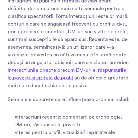
Instagram nu publică o formulă de clasificare 
definită, dar amestecă mai multe semnale pentru a 
clasifica spectatorii. Forța interacțiunii este primară: 
conturile care se angajează frecvent cu profilul dvs., 
prin aprecieri, comentarii, DM-uri sau vizite de profil, 
sunt mai susceptibile să apară sus. Recența este, de 
asemenea, semnificativă: un utilizator care v-a 
vizualizat povestea cu câteva minute în urmă poate 
depăși un angajator obișnuit care a vizionat anterior. 
Interacțiunile directe precum DM-urile
, 
răspunsurile 
la povești și vizitele de profil
 au de obicei o greutate 
mai mare decât schimbările pasive.
Semnalele concrete care influențează ordinea includ:
Interacțiuni recente: comentarii pe cronologie, 
DM-uri, răspunsuri la povești.
Interes pentru profil: vizualizări repetate ale 