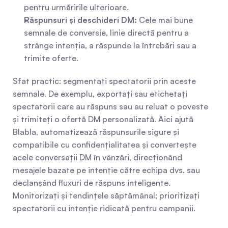
pentru urmăririle ulterioare.
Răspunsuri și deschideri DM:
 Cele mai bune 
semnale de conversie, linie directă pentru a 
strânge intenția, a răspunde la întrebări sau a 
trimite oferte.
Sfat practic: segmentați spectatorii prin aceste 
semnale. De exemplu, exportați sau etichetați 
spectatorii care au răspuns sau au reluat o poveste 
și trimiteți o ofertă DM personalizată. Aici ajută 
Blabla, automatizează răspunsurile sigure și 
compatibile cu confidențialitatea și convertește 
acele conversații DM în vânzări, direcționând 
mesajele bazate pe intenție către echipa dvs. sau 
declanșând fluxuri de răspuns inteligente. 
Monitorizați și tendințele săptămânal; prioritizați 
spectatorii cu intenție ridicată pentru campanii.