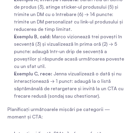
de produs (3), atinge sticker-ul produsului (5) și 
trimite un DM cu o întrebare (6) → 14 puncte: 
trimite un DM personalizat cu link-ul produsului și 
reducerea de timp limitat.
Exemplu B, cald:
 Marco vizionează trei povești în 
secvență (3) și vizualizează în prima oră (2) → 5 
puncte: adaugă într-un drip de secvență a 
poveștilor și răspunde acasă următoarea poveste 
cu un sfat util.
Exemplu C, rece:
 Jenna vizualizează o dată și nu 
interacționează → 1 punct: adaugă la o listă 
săptămânală de retargetare și invită la un CTA cu 
frecare redusă (sondaj sau chestionar).
Planificați următoarele mișcări pe categorii — 
moment și CTA: