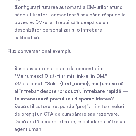
Configurați rutarea automată a DM-urilor atunci 
când utilizatorii comentează sau când răspund la 
poveste: DM-ul ar trebui să înceapă cu un 
deschizător personalizat și o întrebare 
calificativă.
Flux conversațional exemplu
Răspuns automat public la comentariu: 
"Mulțumesc! O să-ți trimit link-ul în DM."
DM automat: 
"Salut {first_name}, mulțumesc că 
ai întrebat despre {product}. Întrebare rapidă — 
te interesează prețul sau disponibilitatea?"
Dacă utilizatorul răspunde "preț": trimite niveluri 
de preț și un CTA de cumpărare sau rezervare. 
Dacă arată o mare intenție, escaladarea către un 
agent uman.