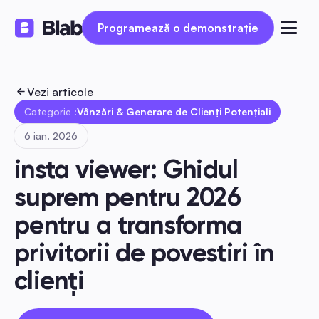
Programează o demonstrație
Programează o demonstrație
Vezi articole
Categorie :
Vânzări & Generare de Clienți Potențiali
6 ian. 2026
insta viewer: Ghidul 
suprem pentru 2026 
pentru a transforma 
privitorii de povestiri în 
clienți