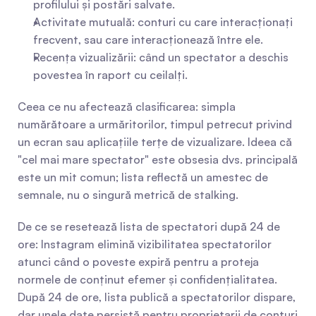
profilului și postări salvate.
Activitate mutuală: conturi cu care interacționați 
frecvent, sau care interacționează între ele.
Recența vizualizării: când un spectator a deschis 
povestea în raport cu ceilalți.
Ceea ce nu afectează clasificarea: simpla 
numărătoare a urmăritorilor, timpul petrecut privind 
un ecran sau aplicațiile terțe de vizualizare. Ideea că 
"cel mai mare spectator" este obsesia dvs. principală 
este un mit comun; lista reflectă un amestec de 
semnale, nu o singură metrică de stalking.
De ce se resetează lista de spectatori după 24 de 
ore: Instagram elimină vizibilitatea spectatorilor 
atunci când o poveste expiră pentru a proteja 
normele de conținut efemer și confidențialitatea. 
După 24 de ore, lista publică a spectatorilor dispare, 
dar unele date persistă pentru proprietarii de conturi 