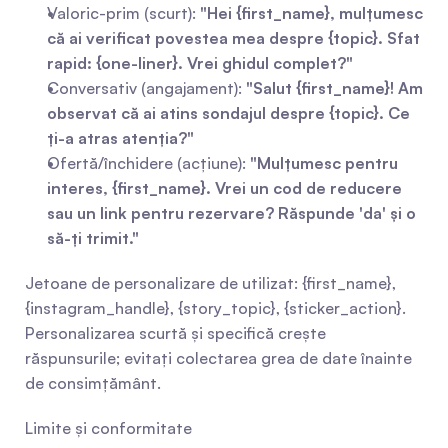
Valoric-prim (scurt): 
"Hei {first_name}, mulțumesc 
că ai verificat povestea mea despre {topic}. Sfat 
rapid: {one-liner}. Vrei ghidul complet?"
Conversativ (angajament): 
"Salut {first_name}! Am 
observat că ai atins sondajul despre {topic}. Ce 
ți-a atras atenția?"
Ofertă/închidere (acțiune): 
"Mulțumesc pentru 
interes, {first_name}. Vrei un cod de reducere 
sau un link pentru rezervare? Răspunde 'da' și o 
să-ți trimit."
Jetoane de personalizare de utilizat: {first_name}, 
{instagram_handle}, {story_topic}, {sticker_action}. 
Personalizarea scurtă și specifică crește 
răspunsurile; evitați colectarea grea de date înainte 
de consimțământ.
Limite și conformitate