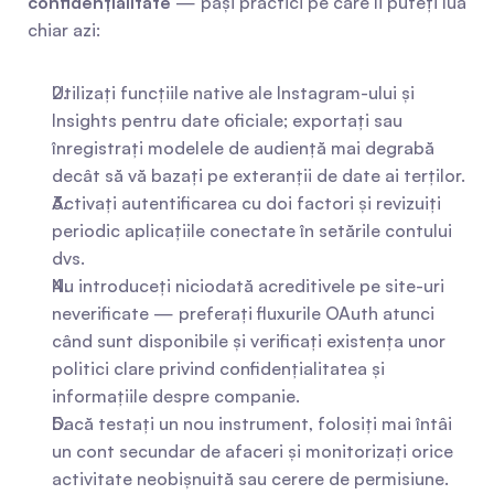
confidențialitate
 — pași practici pe care îi puteți lua 
chiar azi:
Utilizați funcțiile native ale Instagram-ului și 
Insights pentru date oficiale; exportați sau 
înregistrați modelele de audiență mai degrabă 
decât să vă bazați pe exteranții de date ai terților.
Activați autentificarea cu doi factori și revizuiți 
periodic aplicațiile conectate în setările contului 
dvs.
Nu introduceți niciodată acreditivele pe site-uri 
neverificate — preferați fluxurile OAuth atunci 
când sunt disponibile și verificați existența unor 
politici clare privind confidențialitatea și 
informațiile despre companie.
Dacă testați un nou instrument, folosiți mai întâi 
un cont secundar de afaceri și monitorizați orice 
activitate neobișnuită sau cerere de permisiune.