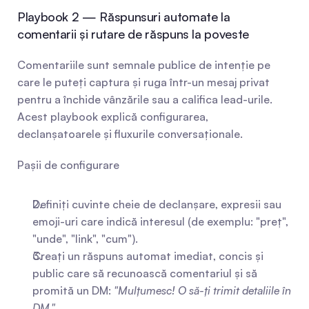
Playbook 2 — Răspunsuri automate la 
comentarii și rutare de răspuns la poveste
Comentariile sunt semnale publice de intenție pe 
care le puteți captura și ruga într-un mesaj privat 
pentru a închide vânzările sau a califica lead-urile. 
Acest playbook explică configurarea, 
declanșatoarele și fluxurile conversaționale.
Pașii de configurare
Definiți cuvinte cheie de declanșare, expresii sau 
emoji-uri care indică interesul (de exemplu: "preț", 
"unde", "link", "cum").
Creați un răspuns automat imediat, concis și 
public care să recunoască comentariul și să 
promită un DM: 
"Mulțumesc! O să-ți trimit detaliile în 
DM."