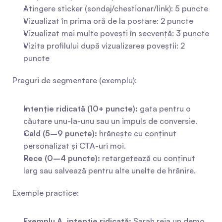
Atingere sticker (sondaj/chestionar/link): 5 puncte
Vizualizat în prima oră de la postare: 2 puncte
Vizualizat mai multe povești în secvență: 3 puncte
Vizita profilului după vizualizarea poveștii: 2 
puncte
Praguri de segmentare (exemplu):
Intenție ridicată (10+ puncte):
 gata pentru o 
căutare unu-la-unu sau un impuls de conversie.
Cald (5–9 puncte):
 hrănește cu conținut 
personalizat și CTA-uri moi.
Rece (0–4 puncte):
 retargetează cu conținut 
larg sau salvează pentru alte unelte de hrănire.
Exemple practice:
Exemplu A, intenție ridicată:
 Sarah reia un demo 