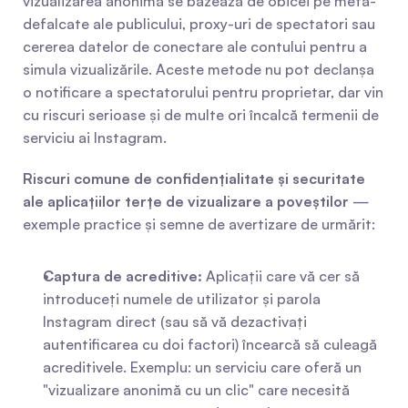
vizualizarea anonimă se bazează de obicei pe meta-
defalcate ale publicului, proxy-uri de spectatori sau 
cererea datelor de conectare ale contului pentru a 
simula vizualizările. Aceste metode nu pot declanșa 
o notificare a spectatorului pentru proprietar, dar vin 
cu riscuri serioase și de multe ori încalcă termenii de 
serviciu ai Instagram.
Riscuri comune de confidențialitate și securitate 
ale aplicațiilor terțe de vizualizare a poveștilor
 — 
exemple practice și semne de avertizare de urmărit:
Captura de acreditive:
 Aplicații care vă cer să 
introduceți numele de utilizator și parola 
Instagram direct (sau să vă dezactivați 
autentificarea cu doi factori) încearcă să culeagă 
acreditivele. Exemplu: un serviciu care oferă un 
"vizualizare anonimă cu un clic" care necesită 