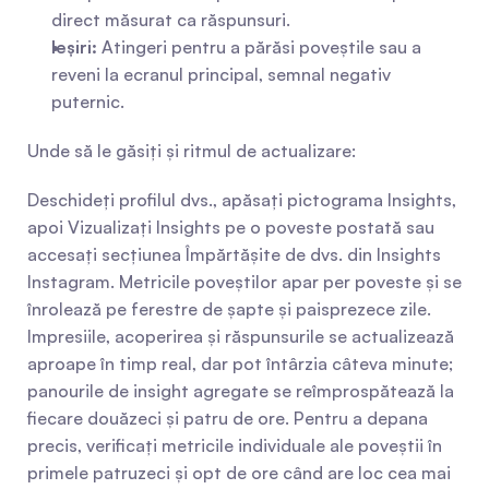
direct măsurat ca răspunsuri.
Ieșiri:
 Atingeri pentru a părăsi poveștile sau a 
reveni la ecranul principal, semnal negativ 
puternic.
Unde să le găsiți și ritmul de actualizare:
Deschideți profilul dvs., apăsați pictograma Insights, 
apoi Vizualizați Insights pe o poveste postată sau 
accesați secțiunea Împărtășite de dvs. din Insights 
Instagram. Metricile poveștilor apar per poveste și se 
înrolează pe ferestre de șapte și paisprezece zile. 
Impresiile, acoperirea și răspunsurile se actualizează 
aproape în timp real, dar pot întârzia câteva minute; 
panourile de insight agregate se reîmprospătează la 
fiecare douăzeci și patru de ore. Pentru a depana 
precis, verificați metricile individuale ale poveștii în 
primele patruzeci și opt de ore când are loc cea mai 