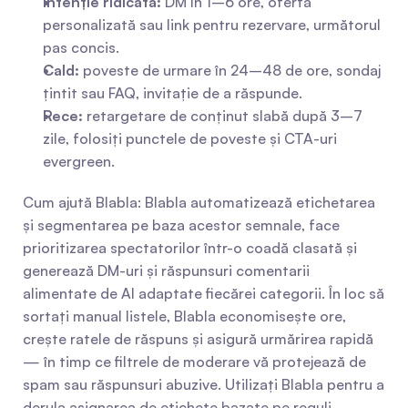
Intenție ridicată:
 DM în 1–6 ore, ofertă 
personalizată sau link pentru rezervare, următorul 
pas concis.
Cald:
 poveste de urmare în 24–48 de ore, sondaj 
țintit sau FAQ, invitație de a răspunde.
Rece:
 retargetare de conținut slabă după 3–7 
zile, folosiți punctele de poveste și CTA-uri 
evergreen.
Cum ajută Blabla: Blabla automatizează etichetarea 
și segmentarea pe baza acestor semnale, face 
prioritizarea spectatorilor într-o coadă clasată și 
generează DM-uri și răspunsuri comentarii 
alimentate de AI adaptate fiecărei categorii. În loc să 
sortați manual listele, Blabla economisește ore, 
crește ratele de răspuns și asigură urmărirea rapidă 
— în timp ce filtrele de moderare vă protejează de 
spam sau răspunsuri abuzive. Utilizați Blabla pentru a 
derula asignarea de etichete bazate pe reguli, 