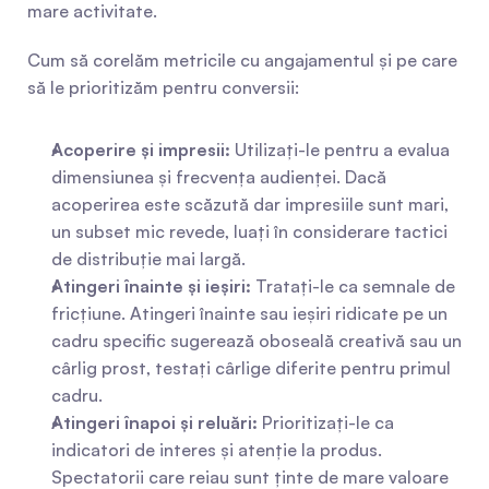
mare activitate.
Cum să corelăm metricile cu angajamentul și pe care 
să le prioritizăm pentru conversii:
Acoperire și impresii:
 Utilizați-le pentru a evalua 
dimensiunea și frecvența audienței. Dacă 
acoperirea este scăzută dar impresiile sunt mari, 
un subset mic revede, luați în considerare tactici 
de distribuție mai largă.
Atingeri înainte și ieșiri:
 Tratați-le ca semnale de 
fricțiune. Atingeri înainte sau ieșiri ridicate pe un 
cadru specific sugerează oboseală creativă sau un 
cârlig prost, testați cârlige diferite pentru primul 
cadru.
Atingeri înapoi și reluări:
 Prioritizați-le ca 
indicatori de interes și atenție la produs. 
Spectatorii care reiau sunt ținte de mare valoare 