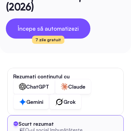
(2026)
Începe să automatizezi
7 zile gratuit
Rezumați conținutul cu
ChatGPT
Claude
Gemini
Grok
Scurt rezumat
SEO-ul social îmbunătățește 