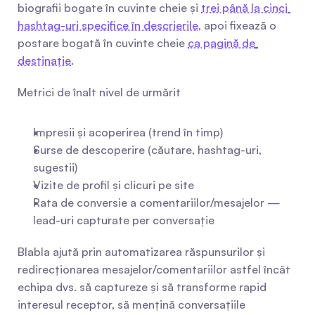
biografii bogate în cuvinte cheie și 
trei până la cinci 
hashtag-uri specifice în descrierile
, apoi fixează o 
postare bogată în cuvinte cheie 
ca pagină de 
destinație
.
Metrici de înalt nivel de urmărit
Impresii și acoperirea (trend în timp)
Surse de descoperire (căutare, hashtag-uri, 
sugestii)
Vizite de profil și clicuri pe site
Rata de conversie a comentariilor/mesajelor — 
lead-uri capturate per conversație
Blabla ajută prin automatizarea răspunsurilor și 
redirecționarea mesajelor/comentariilor astfel încât 
echipa dvs. să captureze și să transforme rapid 
interesul receptor, să mențină conversațiile 