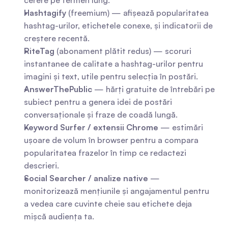
cerere pe termen lung.
Hashtagify
 (freemium) — afișează popularitatea 
hashtag-urilor, etichetele conexe, și indicatorii de 
creștere recentă.
RiteTag
 (abonament plătit redus) — scoruri 
instantanee de calitate a hashtag-urilor pentru 
imagini și text, utile pentru selecția în postări.
AnswerThePublic
 — hărți gratuite de întrebări pe 
subiect pentru a genera idei de postări 
conversaționale și fraze de coadă lungă.
Keyword Surfer / extensii Chrome
 — estimări 
ușoare de volum în browser pentru a compara 
popularitatea frazelor în timp ce redactezi 
descrieri.
Social Searcher / analize native
 — 
monitorizează mențiunile și angajamentul pentru 
a vedea care cuvinte cheie sau etichete deja 
mișcă audiența ta.