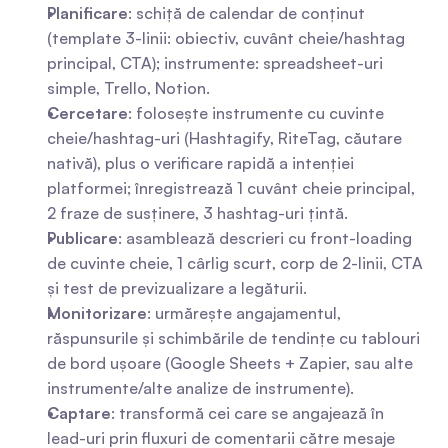
Planificare
: schiță de calendar de conținut 
(template 3-linii: obiectiv, cuvânt cheie/hashtag 
principal, CTA); instrumente: spreadsheet-uri 
simple, Trello, Notion.
Cercetare
: folosește instrumente cu cuvinte 
cheie/hashtag-uri (Hashtagify, RiteTag, căutare 
nativă), plus o verificare rapidă a intenției 
platformei; înregistrează 1 cuvânt cheie principal, 
2 fraze de susținere, 3 hashtag-uri țintă.
Publicare
: asamblează descrieri cu front-loading 
de cuvinte cheie, 1 cârlig scurt, corp de 2-linii, CTA 
și test de previzualizare a legăturii.
Monitorizare
: urmărește angajamentul, 
răspunsurile și schimbările de tendințe cu tablouri 
de bord ușoare (Google Sheets + Zapier, sau alte 
instrumente/alte analize de instrumente).
Captare
: transformă cei care se angajează în 
lead-uri prin fluxuri de comentarii către mesaje 