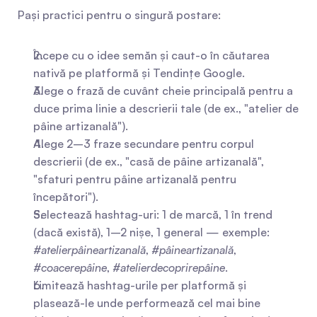
Pași practici pentru o singură postare:
Începe cu o idee semăn și caut-o în căutarea 
nativă pe platformă și Tendințe Google.
Alege o frază de cuvânt cheie principală pentru a 
duce prima linie a descrierii tale (de ex., "atelier de 
pâine artizanală").
Alege 2–3 fraze secundare pentru corpul 
descrierii (de ex., "casă de pâine artizanală", 
"sfaturi pentru pâine artizanală pentru 
începători").
Selectează hashtag-uri: 1 de marcă, 1 în trend 
(dacă există), 1–2 nișe, 1 general — exemple: 
#atelierpâineartizanală
, 
#pâineartizanală
, 
#coacerepâine
, 
#atelierdecoprirepâine
.
Limitează hashtag-urile per platformă și 
plasează-le unde performează cel mai bine 