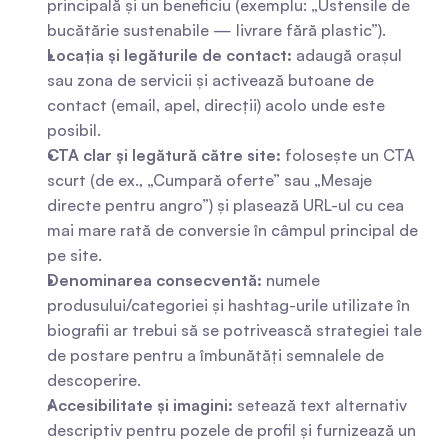
principală și un beneficiu (exemplu: „Ustensile de 
bucătărie sustenabile — livrare fără plastic”).
Locația și legăturile de contact:
 adaugă orașul 
sau zona de servicii și activează butoane de 
contact (email, apel, direcții) acolo unde este 
posibil.
CTA clar și legătură către site:
 folosește un CTA 
scurt (de ex., „Cumpară oferte” sau „Mesaje 
directe pentru angro”) și plasează URL-ul cu cea 
mai mare rată de conversie în câmpul principal de 
pe site.
Denominarea consecventă:
 numele 
produsului/categoriei și hashtag-urile utilizate în 
biografii ar trebui să se potrivească strategiei tale 
de postare pentru a îmbunătăți semnalele de 
descoperire.
Accesibilitate și imagini:
 setează text alternativ 
descriptiv pentru pozele de profil și furnizează un 