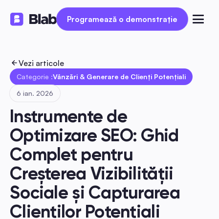
Programează o demonstrație
Programează o demonstrație
Vezi articole
Categorie :
Vânzări & Generare de Clienți Potențiali
6 ian. 2026
Instrumente de 
Optimizare SEO: Ghid 
Complet pentru 
Creșterea Vizibilității 
Sociale și Capturarea 
Clienților Potențiali 