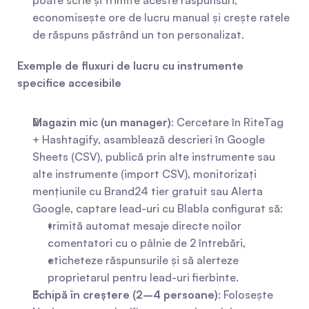
poate scrie și trimite aceste răspunsuri, 
economisește ore de lucru manual și crește ratele 
de răspuns păstrând un ton personalizat.
Exemple de fluxuri de lucru cu instrumente 
specifice accesibile
Magazin mic (un manager)
: Cercetare în RiteTag 
+ Hashtagify, asamblează descrieri în Google 
Sheets (CSV), publică prin alte instrumente sau 
alte instrumente (import CSV), monitorizați 
mențiunile cu Brand24 tier gratuit sau Alerta 
Google, captare lead-uri cu Blabla configurat să:
trimită automat mesaje directe noilor 
comentatori cu o pâlnie de 2 întrebări,
eticheteze răspunsurile și să alerteze 
proprietarul pentru lead-uri fierbinte.
Echipă în creștere (2–4 persoane)
: Folosește 