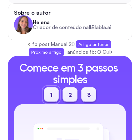
Sobre o autor
Helena
Criador de conteúdo na
Blabla.ai
fb post Manual 2026: Guia Completo para Au
Artigo anterior
anúncios fb: O Guia Completo
Próximo artigo
Comece em 3 passos 
simples
1
2
3