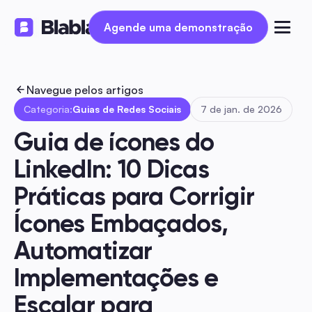
Agende uma demonstração
Agende uma demonstração
Navegue pelos artigos
Categoria:
Guias de Redes Sociais
7 de jan. de 2026
Guia de ícones do 
LinkedIn: 10 Dicas 
Práticas para Corrigir 
Ícones Embaçados, 
Automatizar 
Implementações e 
Escalar para 