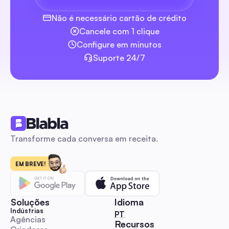
para Criadores de Conteúdo em 2026
Uma comparação prática e orientada para casos de uso de
Não é necessário cartão de crédito
editores de vídeo gratuitos que realmente funcionam para
Cancele com 1 clique
criadores sociais, gestores e pequenas equipas — sem mar
d'água, exportações corretas, paridade móvel/desktop, rec
Configure em minutos
de IA e modelos prontos para plataforma. Inclui fluxos de tr
Suporte 24/7
Guias de Redes Sociais
plug-and-play e modelos para ir do editar → publicar →
automatizar, para que possa produzir e escalar vídeos socia
rapidamente com um orçamento apertado.
Ícone do Instagram: Guia Completo 2026 para Mar
Aumentarem o Engajamento e Leads
Transforme cada conversa em receita.
Obtenha tamanhos exatos, configurações de exportação,
templates prontos para uso e uma lista de verificação de
legibilidade, além de um manual passo a passo de testes A/
EM BREVE!
automação para medir o impacto das mudanças de ícones 
engajamento, mensagens diretas e captura de leads. Proje
Guias de Redes Sociais
para gestores de mídias sociais, marcas, criadores e agênci
Soluções
Idioma
precisam de melhorias rápidas e testáveis em ícones.
Indústrias
🇵🇹 Português
PT
Agências
Recursos