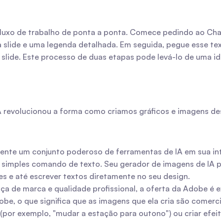
luxo de trabalho de ponta a ponta. Comece pedindo ao Chat
da slide e uma legenda detalhada. Em seguida, pegue esse te
slide. Este processo de duas etapas pode levá-lo de uma id
A revolucionou a forma como criamos gráficos e imagens des
ente um conjunto poderoso de ferramentas de IA em sua int
simples comando de texto. Seu gerador de imagens de IA per
 e até escrever textos diretamente no seu design.
ça de marca e qualidade profissional, a oferta da Adobe é ex
obe, o que significa que as imagens que ela cria são comerc
r exemplo, "mudar a estação para outono") ou criar efeitos 