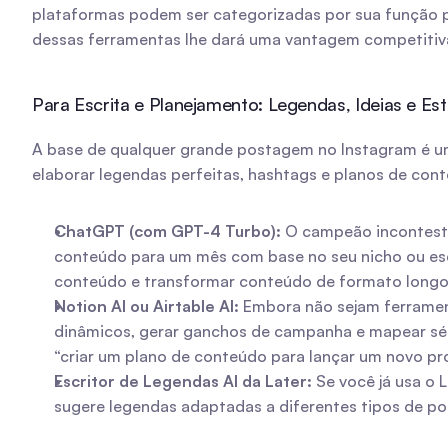
plataformas podem ser categorizadas por sua função pr
dessas ferramentas lhe dará uma vantagem competitiva 
Para Escrita e Planejamento: Legendas, Ideias e Est
A base de qualquer grande postagem no Instagram é um
elaborar legendas perfeitas, hashtags e planos de con
ChatGPT (com GPT-4 Turbo):
 O campeão incontestáv
conteúdo para um mês com base no seu nicho ou esc
conteúdo e transformar conteúdo de formato longo
Notion AI ou Airtable AI:
 Embora não sejam ferrament
dinâmicos, gerar ganchos de campanha e mapear série
“criar um plano de conteúdo para lançar um novo prod
Escritor de Legendas AI da Later:
 Se você já usa o
sugere legendas adaptadas a diferentes tipos de p