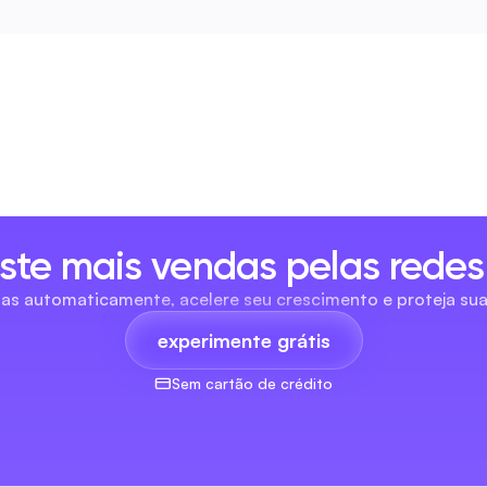
ste mais vendas pelas redes 
as automaticamente, acelere seu crescimento e proteja su
experimente grátis
Sem cartão de crédito