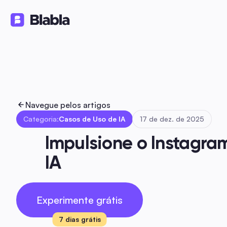
Soluções
Produtos
Recursos
🇵🇹 Português
PT
Navegue pelos artigos
Categoria:
Casos de Uso de IA
17 de dez. de 2025
Impulsione o Instagra
IA
Experimente grátis
7 dias grátis