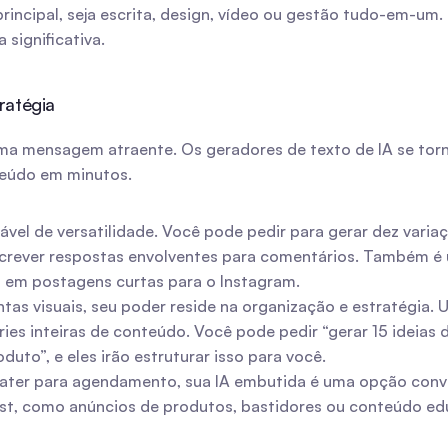
incipal, seja escrita, design, vídeo ou gestão tudo-em-um.
significativa.
ratégia
a mensagem atraente. Os geradores de texto de IA se torna
teúdo em minutos.
el de versatilidade. Você pode pedir para gerar dez variaçõ
rever respostas envolventes para comentários. Também é u
 em postagens curtas para o Instagram.
as visuais, seu poder reside na organização e estratégia. 
s inteiras de conteúdo. Você pode pedir “gerar 15 ideias d
uto”, e eles irão estruturar isso para você.
 Later para agendamento, sua IA embutida é uma opção conve
ost, como anúncios de produtos, bastidores ou conteúdo ed