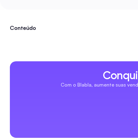
Conteúdo
Conqui
Com o Blabla, aumente suas vend