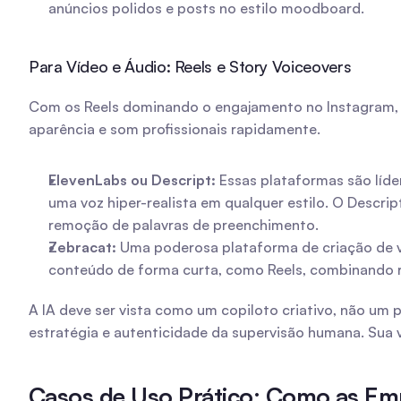
anúncios polidos e posts no estilo moodboard.
Para Vídeo e Áudio: Reels e Story Voiceovers
Com os Reels dominando o engajamento no Instagram, fe
aparência e som profissionais rapidamente.
ElevenLabs ou Descript:
 Essas plataformas são líde
uma voz hiper-realista em qualquer estilo. O Descr
remoção de palavras de preenchimento.
Zebracat:
 Uma poderosa plataforma de criação de víd
conteúdo de forma curta, como Reels, combinando ro
A IA deve ser vista como um copiloto criativo, não um p
estratégia e autenticidade da supervisão humana. Sua v
Casos de Uso Prático: Como as Emp