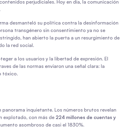
ontenidos perjudiciales. Hoy en día, la comunicación 
.
orma desmanteló su política contra la desinformación 
sona transgénero sin consentimiento ya no se 
ringido, han abierto la puerta a un resurgimiento de 
 la red social.
er a los usuarios y la libertad de expresión. El 
ves de las normas enviaron una señal clara: la 
o tóxico.
n panorama inquietante. Los números brutos revelan 
an explotado, con más de 
224 millones de cuentas y 
n aumento asombroso de casi el 1830%.