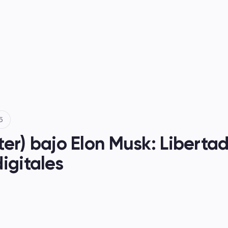
os
5
er) bajo Elon Musk: Libertad
igitales