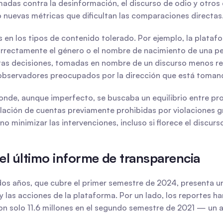
das contra la desinformación, el discurso de odio y otros c
o nuevas métricas que dificultan las comparaciones directas
 en los tipos de contenido tolerado. Por ejemplo, la plataf
rectamente el género o el nombre de nacimiento de una per
as decisiones, tomadas en nombre de un discurso menos rest
bservadores preocupados por la dirección que está tomando
de, aunque imperfecto, se buscaba un equilibrio entre proteg
ación de cuentas previamente prohibidas por violaciones gra
no minimizar las intervenciones, incluso si florece el discurs
el último informe de transparencia
dos años, que cubre el primer semestre de 2024, presenta u
 las acciones de la plataforma. Por un lado, los reportes h
con solo 11.6 millones en el segundo semestre de 2021 — u