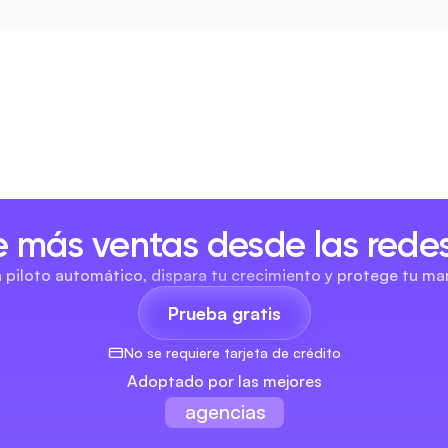
 más ventas desde las redes
n piloto automático, dispara tu crecimiento y protege tu ma
Prueba gratis
No se requiere tarjeta de crédito
Adoptado por las mejores
agencias