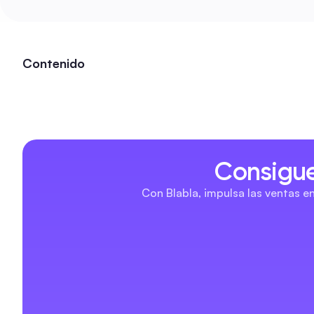
Contenido
Consigue
Con Blabla, impulsa las ventas e