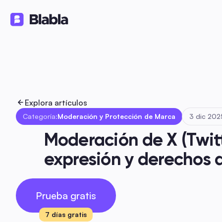
Soluciones
Productos
Recurs
🇪🇸 Español
ES
Explora artículos
Categoría:
Moderación y Protección de Marca
3 dic 202
Moderación de X (Twitt
expresión y derechos d
Prueba gratis
7 días gratis