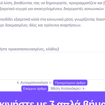
nd λύση, βοηθώντας σας να δημιουργείτε, προγραμματίζετε και β
εξαιρετικά ισχυρό για απασχολημένους διαχειριστές κοινωνικών
οδίδει εξαιρετικά καλά στα κοινωνικά μέσα, γνωρίζοντας διαισθ
χει δοκιμασμένες ιδέες και πρότυπα αναρτήσεων.
ήστε προκατασκευασμένες, κλάδος}
Αυτοματοποίησε τις απαντήσεις σε σχόλια στο Ins
Προηγούμενο άρθρο
Μέση Ανταπόκριση στο TikTok το
Επόμενο άρθρο
κινήστε με 3 απλά βήμ