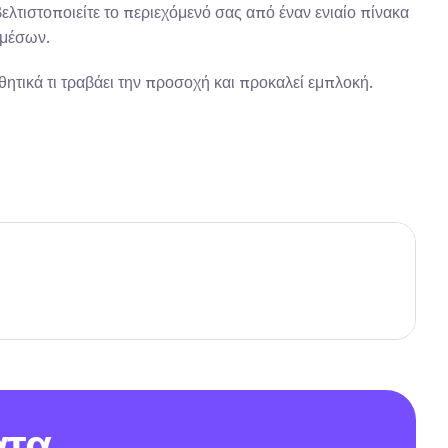
ελτιστοποιείτε το περιεχόμενό σας από έναν ενιαίο πίνακα 
 μέσων.
ητικά τι τραβάει την προσοχή και προκαλεί εμπλοκή. 
tagram και ενίσχυσε τα DMs σου
 2025: Βασικοί Δείκτες και Συμβουλές
ατα