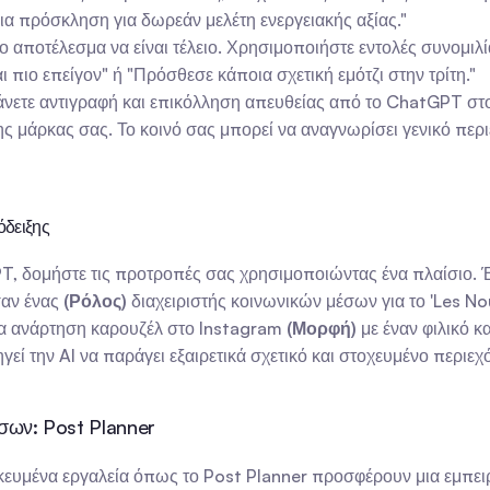
ια πρόσκληση για δωρεάν μελέτη ενεργειακής αξίας."
ο αποτέλεσμα να είναι τέλειο. Χρησιμοποιήστε εντολές συνομιλί
ι πιο επείγον" ή "Πρόσθεσε κάποια σχετική εμότζι στην τρίτη."
άνετε αντιγραφή και επικόλληση απευθείας από το ChatGPT στο
ς μάρκας σας. Το κοινό σας μπορεί να αναγνωρίσει γενικό περιε
όδειξης
T, δομήστε τις προτροπές σας χρησιμοποιώντας ένα πλαίσιο. Έ
αν ένας 
(Ρόλος)
 διαχειριστής κοινωνικών μέσων για το 'Les Nou
ια ανάρτηση καρουζέλ στο Instagram 
(Μορφή)
 με έναν φιλικό κ
εί την AI να παράγει εξαιρετικά σχετικό και στοχευμένο περιεχ
έσων: Post Planner
ικευμένα εργαλεία όπως το Post Planner προσφέρουν μια εμπειρί