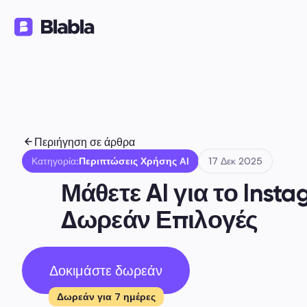
Λύσεις
Προϊόντα
Πόροι
🇬🇷 Ελληνικά
EL
Περιήγηση σε άρθρα
Κατηγορία:
Περιπτώσεις Χρήσης AI
17 Δεκ 2025
Μάθετε AI για το Insta
Δωρεάν Επιλογές
Δοκιμάστε δωρεάν
Δωρεάν για 7 ημέρες