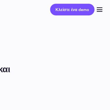
Κλείστε ένα demo
Κλείστε ένα demo
Συνδέσου
αι 