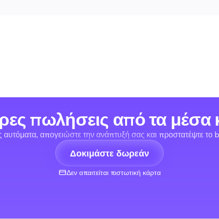
ρες πωλήσεις από τα μέσα 
ις αυτόματα, απογειώστε την ανάπτυξή σας και προστατέψτε το b
Δοκιμάστε δωρεάν
Δεν απαιτείται πιστωτική κάρτα