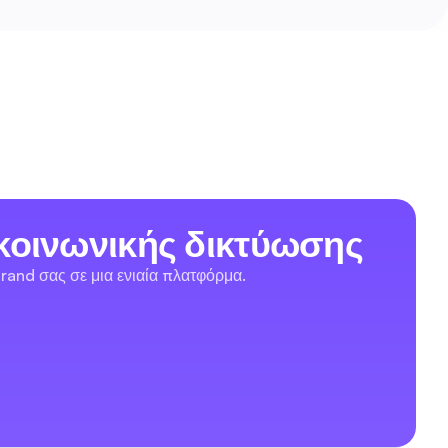
κοινωνικής δικτύωσης
rand σας σε μια ενιαία πλατφόρμα.