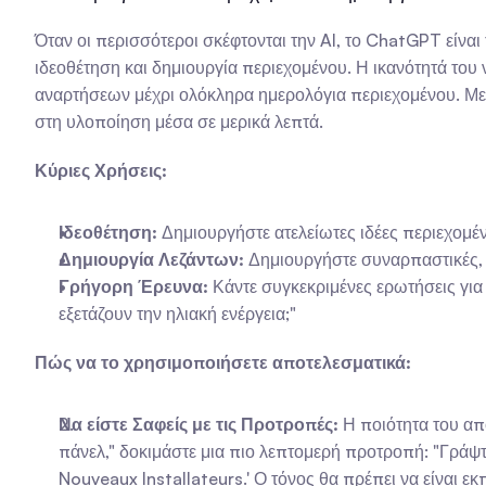
Όταν οι περισσότεροι σκέφτονται την AI, το ChatGPT είναι
ιδεοθέτηση και δημιουργία περιεχομένου. Η ικανότητά του 
αναρτήσεων μέχρι ολόκληρα ημερολόγια περιεχομένου. Μει
στη υλοποίηση μέσα σε μερικά λεπτά.
Κύριες Χρήσεις:
Ιδεοθέτηση:
 Δημιουργήστε ατελείωτες ιδέες περιεχομέ
Δημιουργία Λεζάντων:
 Δημιουργήστε συναρπαστικές, 
Γρήγορη Έρευνα:
 Κάντε συγκεκριμένες ερωτήσεις για
εξετάζουν την ηλιακή ενέργεια;"
Πώς να το χρησιμοποιήσετε αποτελεσματικά:
Να είστε Σαφείς με τις Προτροπές:
 Η ποιότητα του απ
πάνελ," δοκιμάστε μια πιο λεπτομερή προτροπή: "Γράψτε
Nouveaux Installateurs.' Ο τόνος θα πρέπει να είναι ε