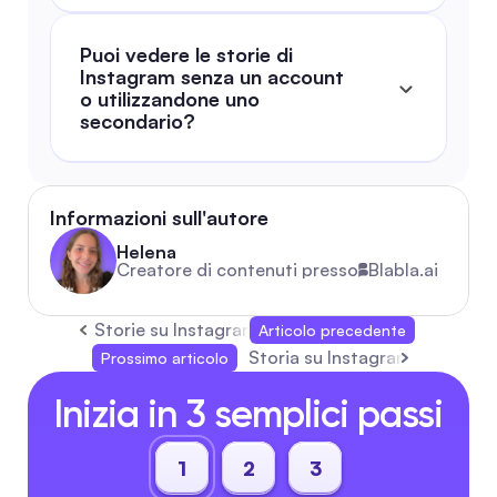
Puoi vedere le storie di 
Instagram senza un account 
o utilizzandone uno 
secondario?
Informazioni sull'autore
Helena
Creatore di contenuti presso
Blabla.ai
Storie su Instagram: Guida Completa 2026 per 
Articolo precedente
Storia su Instagram: Guida c
Prossimo articolo
Inizia in 3 semplici passi
1
2
3