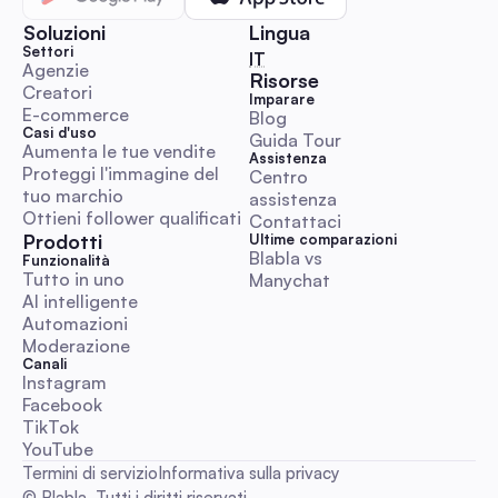
Soluzioni
Lingua
Settori
🇮🇹 Italiano
IT
Agenzie
Risorse
Moderazione su Twitter: Questioni chiave, politich
Creatori
Imparare
tecnologie
E-commerce
Blog
Casi d'uso
Guida Tour
Aumenta le tue vendite
Assistenza
Moderazione e Protezione del Marchio
Proteggi l'immagine del 
Centro 
tuo marchio
assistenza
Ottieni follower qualificati
Contattaci
Prodotti
Ultime comparazioni
Blabla vs 
Funzionalità
Tutto in uno
Manychat
AI intelligente
Moderazione di Instagram: strumenti principali, AI 
Automazioni
migliori pratiche
Moderazione
Canali
Instagram
Moderazione e Protezione del Marchio
Facebook
TikTok
YouTube
Termini di servizio
Informativa sulla privacy
© Blabla. Tutti i diritti riservati.