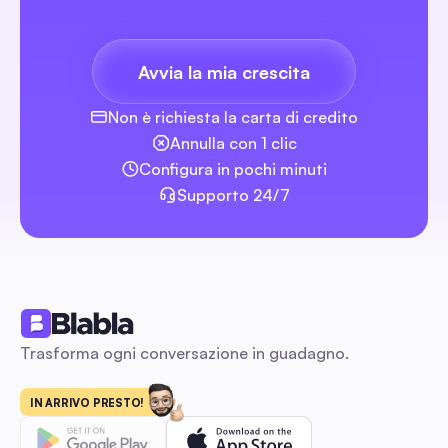
brands
creators
Avvia la mia crescita
agencies
Instagram in Anonimato: Guida Completa 2026 per
Non è richiesta la carta di credito
Marketer e Agenzie
Una guida operativa orientata alla conformità per monitorar
Annulla con 1 clic
discretamente le Storie di Instagram su larga scala. Scopri le
Configura in pochi minuti
tecniche anonime passo passo, liste di controllo legali e di
Supporto 24/7
sicurezza, flussi di lavoro scalabili per il team, consigli sulla
sicurezza dell'automazione e modelli per trasformare le intuiz
Moderazione e Protezione del Marchio
delle storie in lead monitorati.
Trasforma ogni conversazione in guadagno.
Come Grok e l'IA stanno trasformando Twitter
IN ARRIVO PRESTO!
Moderazione e Protezione del Marchio