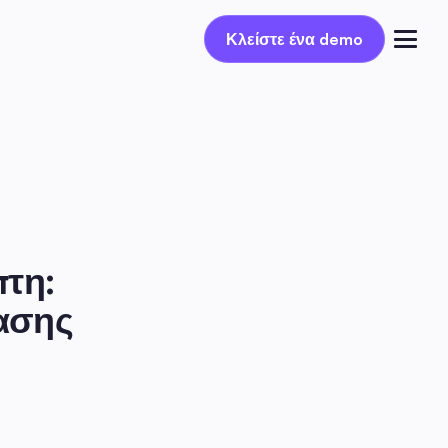
Κλείστε ένα demo
Κλείστε ένα demo
Συνδέσου
τη: 
ασης 