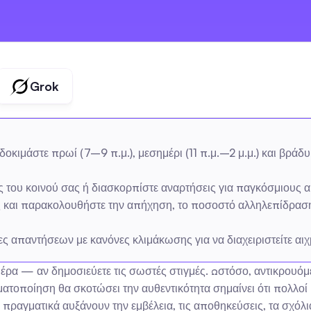
Grok
μάστε πρωί (7–9 π.μ.), μεσημέρι (11 π.μ.–2 μ.μ.) και βράδυ (6
ς του κοινού σας ή διασκορπίστε αναρτήσεις για παγκόσμιους 
 και παρακολουθήστε την απήχηση, το ποσοστό αλληλεπίδρασης, 
ες απαντήσεων με κανόνες κλιμάκωσης για να διαχειριστείτε αι
ρα — αν δημοσιεύετε τις σωστές στιγμές. Ωστόσο, αντικρουόμενες
τοποίηση θα σκοτώσει την αυθεντικότητα σημαίνει ότι πολλοί κο
ραγματικά αυξάνουν την εμβέλεια, τις αποθηκεύσεις, τα σχόλια