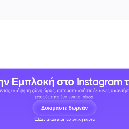
ην Εμπλοκή στο Instagram 
τας υπόψη τη ζώνη ώρας, αυτοματοποιήστε έξυπνες απαντήσεις 
επαφές από ένα ενιαίο inbox.
Δοκιμάστε δωρεάν
Δεν απαιτείται πιστωτική κάρτα