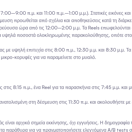
(7:00–9:00 π.μ. και 11:00 π.μ.–1:00 μ.μ.). Στατικές εικόνες κα
μευση προωθείται από σχόλια και αποθηκεύσεις κατά τη διάρκε
ερεύουσα ώρα από τις 12:00–2:00 μ.μ. Τα Reels επωφελούνται
τα υψηλά ποσοστά ολοκληρωμένης παρακολούθησης, οπότε στοχεύ
ς με υψηλή επιτυχία στις 8:00 π.μ., 12:30 μ.μ. και 8:30 μ.μ. Τ
 μικρο-κορυφές για να παραμείνετε στο μυαλό.
τις 8:15 π.μ., ένα Reel για τα παρασκήνια στις 7:45 μ.μ. και μ
ατολισμένη στη δέσμευση στις 11:30 π.μ. και ακολουθήστε με ένα
 είναι αρχικά σημεία εκκίνησης, όχι εγγυήσεις. Η δημογραφία 
τα παράθυρα για να πραγματοποιήσετε ελεγχόμενα A/B tests σ