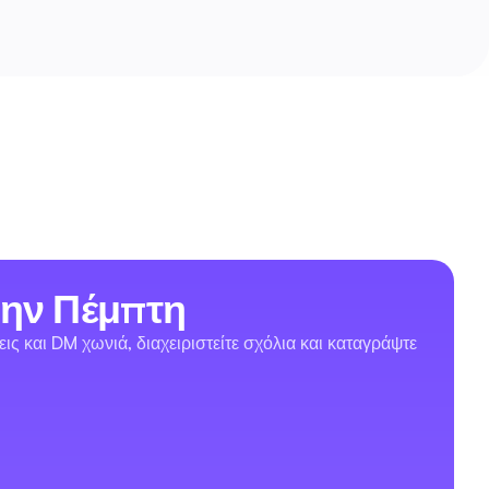
την Πέμπτη
και DM χωνιά, διαχειριστείτε σχόλια και καταγράψτε 