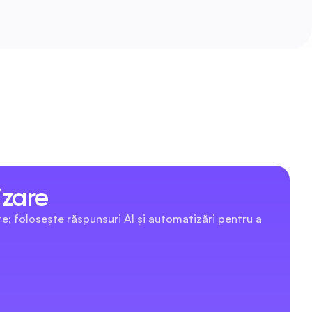
izare
; folosește răspunsuri AI și automatizări pentru a 