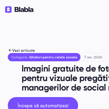
Soluții
Produse
Resurse
🇷🇴 Română
RO
Vezi articole
Categorie :
Ghiduri pentru rețele sociale
7 ian. 2026
Imagini gratuite de fot
pentru vizuale pregăti
managerilor de social
Începe să automatizezi