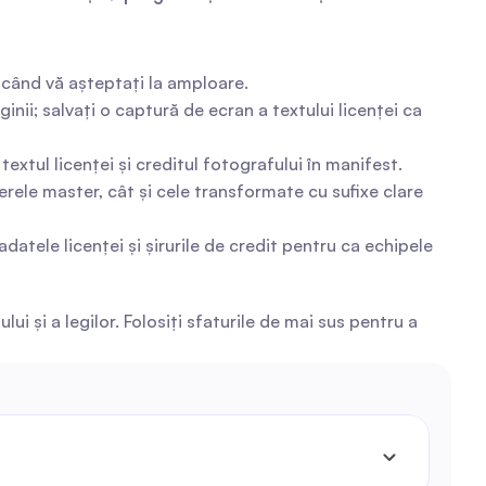
k când vă așteptați la amploare.
nii; salvați o captură de ecran a textului licenței ca 
textul licenței și creditul fotografului în manifest.
ierele master, cât și cele transformate cu sufixe clare 
datele licenței și șirurile de credit pentru ca echipele 
 și a legilor. Folosiți sfaturile de mai sus pentru a 