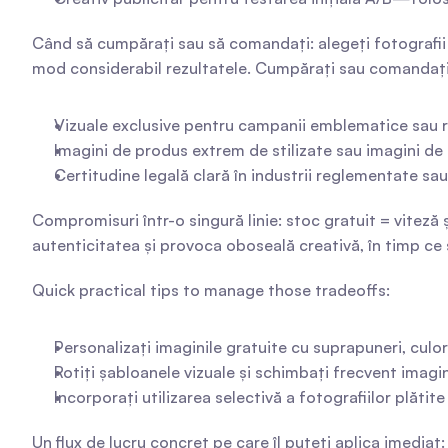
Când să cumpărați sau să comandați: alegeți fotografii p
mod considerabil rezultatele. Cumpărați sau comandați 
Vizuale exclusive pentru campanii emblematice sau r
Imagini de produs extrem de stilizate sau imagini de 
Certitudine legală clară în industrii reglementate sau
Compromisuri într-o singură linie: stoc gratuit = viteză 
autenticitatea și provoca oboseală creativă, în timp ce 
Quick practical tips to manage those tradeoffs:
Personalizați imaginile gratuite cu suprapuneri, culo
Rotiți șabloanele vizuale și schimbați frecvent imagin
Incorporați utilizarea selectivă a fotografiilor plăti
Un flux de lucru concret pe care îl puteți aplica imediat: