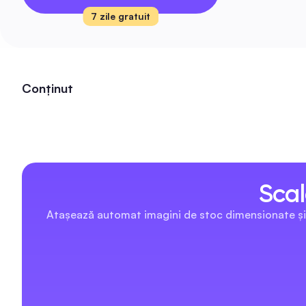
7 zile gratuit
Conținut
Scal
Atașează automat imagini de stoc dimensionate și li