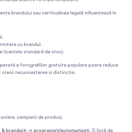
nța brandului sau certitudinea legală influențează în 
l.
ormitate cu brandul.
e licențele standard de stoc).
repetată a fotografiilor gratuite populare poate reduce 
 cresc recunoașterea și distincția.
ezoniere, campanii de produs).
i & branduiți → programați/automatizați
. O listă de 