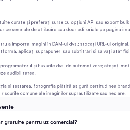
tuite curate și preferați surse cu opțiuni API sau export bul
 orice semnale de atribuire sau doar editoriale pe pagina imagi
ntru a importa imagini în DAM-ul dvs.; stocați URL-ul original, 
tformă, aplicați suprapuneri sau subtitrări și salvați atât fiș
în programatorul și fluxurile dvs. de automatizare; atașați meta
ze audibilitatea.
 și testarea, fotografia plătită asigură certitudinea brandului
 riscurile comune ale imaginilor suprautilizate sau neclare.
cvente
t gratuite pentru uz comercial?