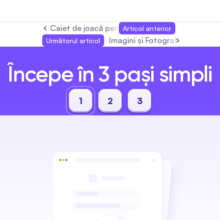
Caiet de joacă pentru imagini gratuite: Ghid 
Articol anterior
Imagini și Fotografii Gratuit
Următorul articol
Începe în 3 pași simpli
1
2
3