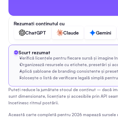
Rezumați conținutul cu
ChatGPT
Claude
Gemini
Scurt rezumat
Verifică licențele pentru fiecare sursă și imagine în
Organizează resursele cu etichete, presetări și a
Aplică șabloane de branding consistente și preset
Folosește o listă de verificare legală simplă pentr
Puteți reduce la jumătate stocul de conținut – dacă ima
sunt dimensionate, licențiate și accesibile prin API seam
încetinesc ritmul postării.
Această carte completă pentru 2026 mapează sursele de i