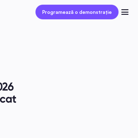
Programează o demonstrație
Programează o demonstrație
Autentificare
26 
cat 