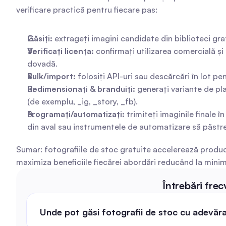
verificare practică pentru fiecare pas:
Găsiți:
 extrageți imagini candidate din biblioteci gra
Verificați licența:
 confirmați utilizarea comercială și
dovadă.
Bulk/import:
 folosiți API-uri sau descărcări în lot pe
Redimensionați & branduiți:
 generați variante de pla
(de exemplu, _ig, _story, _fb).
Programați/automatizați:
 trimiteți imaginile finale 
din aval sau instrumentele de automatizare să păstre
Sumar: fotografiile de stoc gratuite accelerează producția
maximiza beneficiile fiecărei abordări reducând la minim
Întrebări fre
Unde pot găsi fotografii de stoc cu adevăra