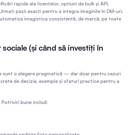
cări rapide ale licențelor, opțiuni de bulk și API, 
mați pașii exacți pentru a integra imaginile în DM-uri, 
a automatiza imagistica consistentă, de marcă, pe toate 
ciale (și când să investiți în 
te sunt o alegere pragmatică — dar doar pentru cazuri 
ncrete de decizie, exemple și sfaturi practice pentru a 
 Potriviri bune includ:
a comanda ședințe foto personalizate.