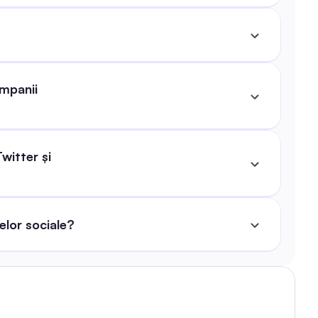
mpanii 
itter și 
elor sociale?