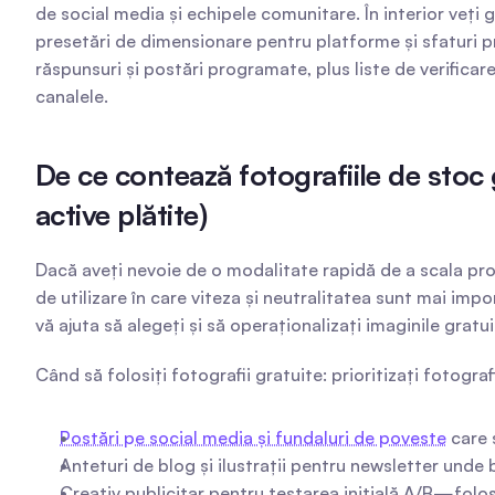
de social media și echipele comunitare. În interior veți gă
presetări de dimensionare pentru platforme și sfaturi pr
răspunsuri și postări programate, plus liste de verificar
canalele.
De ce contează fotografiile de stoc g
active plătite)
Dacă aveți nevoie de o modalitate rapidă de a scala pro
de utilizare în care viteza și neutralitatea sunt mai impo
vă ajuta să alegeți și să operaționalizați imaginile gratui
Când să folosiți fotografii gratuite: prioritizați fotogra
Postări pe social media și fundaluri de poveste
 care
Anteturi de blog și ilustrații pentru newsletter unde 
Creativ publicitar pentru testarea inițială A/B—folos