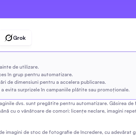
Grok
ainte de utilizare.
cces în grup pentru automatizare.
ări de dimensiuni pentru a accelera publicarea.
u a evita surprizele în campaniile plătite sau promoționale.
ginile dvs. sunt pregătite pentru automatizare. Găsirea de fo
ănă cu o vânătoare de comori: licențe neclare, imagini repeti
magini de stoc de fotografie de încredere, cu adevărat gratu