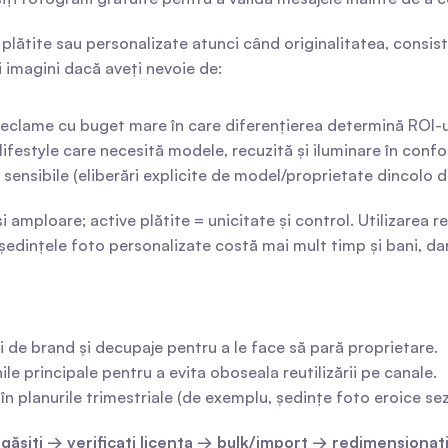
lătite sau personalizate atunci când originalitatea, consiste
imagini dacă aveți nevoie de:
eclame cu buget mare în care diferențierea determină ROI-u
lifestyle care necesită modele, recuzită și iluminare în conf
 sensibile (eliberări explicite de model/proprietate dincolo d
și amploare; active plătite = unicitate și control. Utilizarea 
ședințele foto personalizate costă mai mult timp și bani, dar
ri de brand și decupaje pentru a le face să pară proprietare.
ile principale pentru a evita oboseala reutilizării pe canale.
te în planurile trimestriale (de exemplu, ședințe foto eroice s
 
găsiți → verificați licența → bulk/import → redimensionaț