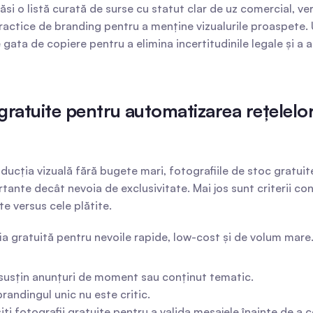
si o listă curată de surse cu statut clar de uz comercial, verifi
actice de branding pentru a menține vizualurile proaspete. Ur
e gata de copiere pentru a elimina incertitudinile legale și 
ratuite pentru automatizarea rețelelor so
ducția vizuală fără bugete mari, fotografiile de stoc gratui
rtante decât nevoia de exclusivitate. Mai jos sunt criterii co
te versus cele plătite.
fia gratuită pentru nevoile rapide, low-cost și de volum mare.
 susțin anunțuri de moment sau conținut tematic.
brandingul unic nu este critic.
iți fotografii gratuite pentru a valida mesajele înainte de 