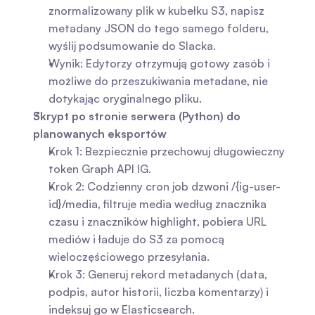
znormalizowany plik w kubełku S3, napisz 
metadany JSON do tego samego folderu, 
wyślij podsumowanie do Slacka.
Wynik: Edytorzy otrzymują gotowy zasób i 
możliwe do przeszukiwania metadane, nie 
dotykając oryginalnego pliku.
Skrypt po stronie serwera (Python) do 
planowanych eksportów
Krok 1: Bezpiecznie przechowuj długowieczny 
token Graph API IG.
Krok 2: Codzienny cron job dzwoni /{ig-user-
id}/media, filtruje media według znacznika 
czasu i znaczników highlight, pobiera URL 
mediów i ładuje do S3 za pomocą 
wieloczęściowego przesyłania.
Krok 3: Generuj rekord metadanych (data, 
podpis, autor historii, liczba komentarzy) i 
indeksuj go w Elasticsearch.