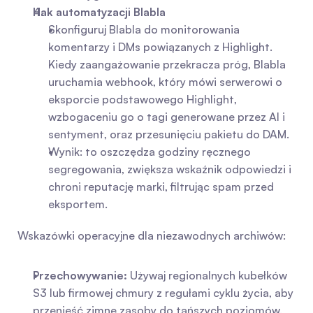
Hak automatyzacji Blabla
Skonfiguruj Blabla do monitorowania 
komentarzy i DMs powiązanych z Highlight. 
Kiedy zaangażowanie przekracza próg, Blabla 
uruchamia webhook, który mówi serwerowi o 
eksporcie podstawowego Highlight, 
wzbogaceniu go o tagi generowane przez AI i 
sentyment, oraz przesunięciu pakietu do DAM.
Wynik: to oszczędza godziny ręcznego 
segregowania, zwiększa wskaźnik odpowiedzi i 
chroni reputację marki, filtrując spam przed 
eksportem.
Wskazówki operacyjne dla niezawodnych archiwów:
Przechowywanie:
 Używaj regionalnych kubełków 
S3 lub firmowej chmury z regułami cyklu życia, aby 
przenieść zimne zasoby do tańszych poziomów.