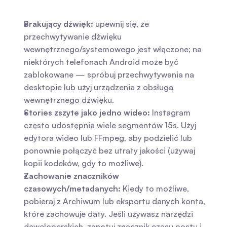
Brakujący dźwięk:
 upewnij się, że 
przechwytywanie dźwięku 
wewnętrznego/systemowego jest włączone; na 
niektórych telefonach Android może być 
zablokowane — spróbuj przechwytywania na 
desktopie lub użyj urządzenia z obsługą 
wewnętrznego dźwięku.
Stories zszyte jako jedno wideo:
 Instagram 
często udostępnia wiele segmentów 15s. Użyj 
edytora wideo lub FFmpeg, aby podzielić lub 
ponownie połączyć bez utraty jakości (używaj 
kopii kodeków, gdy to możliwe).
Zachowanie znaczników 
czasowych/metadanych:
 Kiedy to możliwe, 
pobieraj z Archiwum lub eksportu danych konta, 
które zachowuje daty. Jeśli używasz narzędzi 
deweloperskich, zanotuj znacznik czasu postu i 