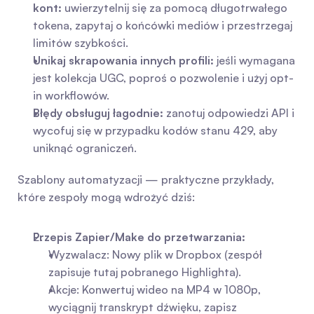
kont:
 uwierzytelnij się za pomocą długotrwałego 
tokena, zapytaj o końcówki mediów i przestrzegaj 
limitów szybkości.
Unikaj skrapowania innych profili:
 jeśli wymagana 
jest kolekcja UGC, poproś o pozwolenie i użyj opt-
in workflowów.
Błędy obsługuj łagodnie:
 zanotuj odpowiedzi API i 
wycofuj się w przypadku kodów stanu 429, aby 
uniknąć ograniczeń.
Szablony automatyzacji — praktyczne przykłady, 
które zespoły mogą wdrożyć dziś:
Przepis Zapier/Make do przetwarzania:
Wyzwalacz: Nowy plik w Dropbox (zespół 
zapisuje tutaj pobranego Highlighta).
Akcje: Konwertuj wideo na MP4 w 1080p, 
wyciągnij transkrypt dźwięku, zapisz 