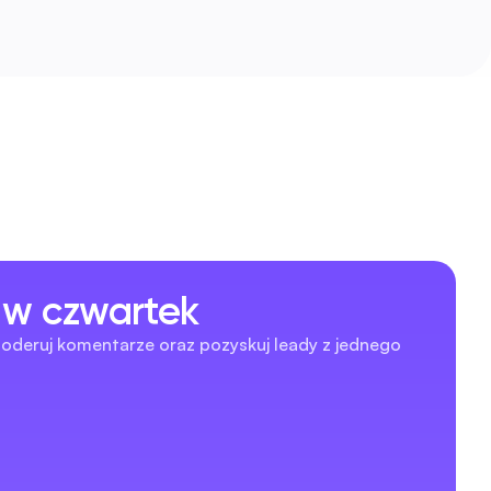
 w czwartek
oderuj komentarze oraz pozyskuj leady z jednego 