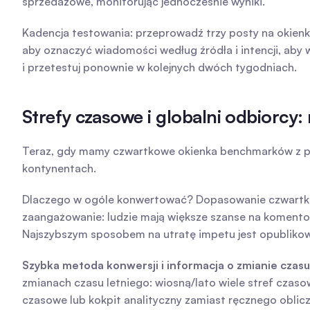
sprzedażowe, monitorując jednocześnie wyniki.
Kadencja testowania: przeprowadź trzy posty na okienko
aby oznaczyć wiadomości według źródła i intencji, aby
i przetestuj ponownie w kolejnych dwóch tygodniach.
Strefy czasowe i globalni odbiorc
Teraz, gdy mamy czwartkowe okienka benchmarków z pop
kontynentach.
Dlaczego w ogóle konwertować? Dopasowanie czwartkowe
zaangażowanie: ludzie mają większe szanse na komentowa
Najszybszym sposobem na utratę impetu jest opublikowa
Szybka metoda konwersji i informacja o zmianie czasu
zmianach czasu letniego: wiosną/lato wiele stref czas
czasowe lub kokpit analityczny zamiast ręcznego oblicz