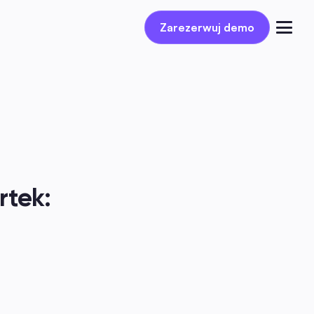
Zarezerwuj demo
Zarezerwuj demo
Zaloguj się
tek: 