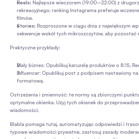
Reels:
 Najlepsze wieczorem (19:00–22:00) z drugorz
rekreacyjnego; ranking Instagrama preferuje wczesn
filmów.
Stories:
 Rozproszone w ciągu dnia z największym wpł
sekwencje wokół tych mikroszczytów, aby pozostać 
Praktyczne przykłady:
Mały biznes: Opublikuj karuzelę produktów o 8:15, Ree
Influencer: Opublikuj post z podpisem nastawiony n
formatową.
Ostrzeżenia i zmienność: te normy są zbiorczymi punkt
optymalne okienka. Użyj tych okienek do przeprowadzeni
wiadomości.
Blabla pomaga tutaj, automatyzując odpowiedzi i traso
typowe wiadomości prywatne, zastosuj zasady moderacj