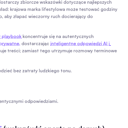
dostarczy zbiorcze wskazówki dotyczące najlepszych 
kład: krajowa marka lifestylowa może testować godziny 
aby złapać wieczorny ruch docierający do 
 playbook
 koncentruje się na autentycznych 
prywatne,
 dostarczając 
inteligentne odpowiedzi AI i 
nuje treści; zamiast tego utrzymuje rozmowy terminowe 
dzieć bez zatraty ludzkiego tonu.
tentycznymi odpowiedziami.