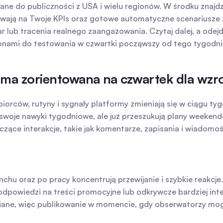
do publiczności z USA i wielu regionów. W środku znajdzies
wają na Twoje KPIs oraz gotowe automatyczne scenariusze z
ub tracenia realnego zaangażowania. Czytaj dalej, a odejdz
nami do testowania w czwartki począwszy od tego tygodni
ama zorientowana na czwartek dla wzro
rców, rutyny i sygnały platformy zmieniają się w ciągu tygo
 swoje nawyki tygodniowe, ale już przeszukują plany weekend
zące interakcje, takie jak komentarze, zapisania i wiadomo
nchu oraz po pracy koncentrują przewijanie i szybkie reakcje.
odpowiedzi na treści promocyjne lub odkrywcze bardziej int
iane, więc publikowanie w momencie, gdy obserwatorzy mog