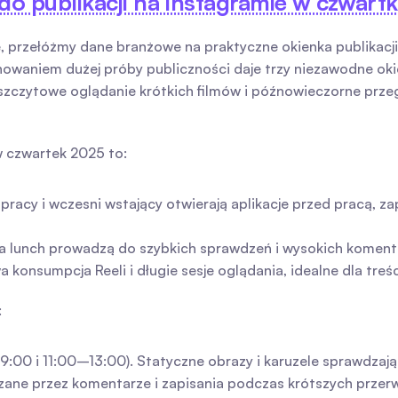
do publikacji na Instagramie w czwartk
 przełóżmy dane branżowe na praktyczne okienka publikacji
owaniem dużej próby publiczności daje trzy niezawodne okie
zczytowe oglądanie krótkich filmów i późnowieczorne przeg
w czwartek 2025 to:
acy i wczesni wstający otwierają aplikacje przed pracą, zap
a lunch prowadzą do szybkich sprawdzeń i wysokich koment
onsumpcja Reeli i długie sesje oglądania, idealne dla treśc
:
9:00 i 11:00–13:00). Statyczne obrazy i karuzele sprawdzają 
zane przez komentarze i zapisania podczas krótszych przerw