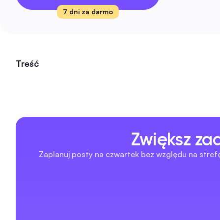
7 dni za darmo
Treść
Zwiększ za
Zaplanuj posty na czwartek bez względu na strefę