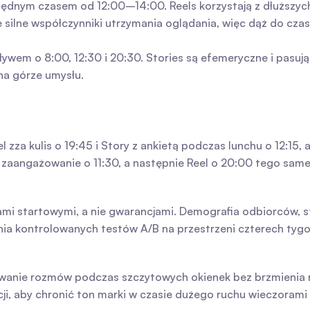
ędnym czasem od 12:00–14:00. Reels korzystają z dłuższych
e silne współczynniki utrzymania oglądania, więc dąż do cz
ywem o 8:00, 12:30 i 20:30. Stories są efemeryczne i pasuj
na górze umysłu.
l zza kulis o 19:45 i Story z ankietą podczas lunchu o 12:15, 
a zaangażowanie o 11:30, a następnie Reel o 20:00 tego sam
ami startowymi, a nie gwarancjami. Demografia odbiorców, 
a kontrolowanych testów A/B na przestrzeni czterech tygodn
wanie rozmów podczas szczytowych okienek bez brzmienia rob
i, aby chronić ton marki w czasie dużego ruchu wieczorami