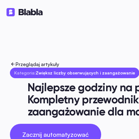
Rozwiązania
Produkty
Zasoby
🇵🇱 Polski
PL
Przeglądaj artykuły
Kategoria:
Zwiększ liczby obserwujących i zaangażowanie
Najlepsze godziny na p
Kompletny przewodnik 
zaangażowanie dla m
Zacznij automatyzować