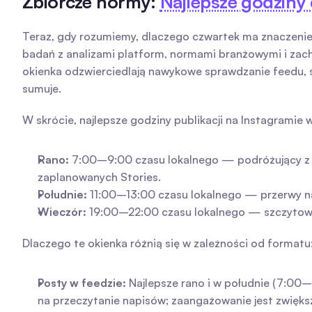
Zbiorcze normy: 
Najlepsze godziny 
Teraz, gdy rozumiemy, dlaczego czwartek ma znaczenie,
badań z analizami platform, normami branżowymi i zach
okienka odzwierciedlają nawykowe sprawdzanie feedu, s
sumuje.
W skrócie, najlepsze godziny publikacji na Instagramie 
Rano:
 7:00–9:00 czasu lokalnego — podróżujący z pr
zaplanowanych Stories.
Południe:
 11:00–13:00 czasu lokalnego — przerwy n
Wieczór:
 19:00–22:00 czasu lokalnego — szczytowa k
Dlaczego te okienka różnią się w zależności od formatu
Posty w feedzie:
 Najlepsze rano i w południe (7:00–
na przeczytanie napisów; zaangażowanie jest zwięks