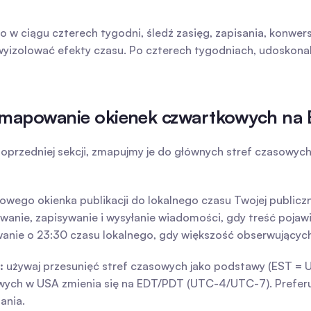
 w ciągu czterech tygodni, śledź zasięg, zapisania, konwers
 wyizolować efekty czasu. Po czterech tygodniach, udoskona
y: mapowanie okienek czwartkowych na
rzedniej sekcji, zmapujmy je do głównych stref czasowych 
go okienka publikacji do lokalnego czasu Twojej publiczn
nie, zapisywanie i wysyłanie wiadomości, gdy treść pojawia
nie o 23:30 czasu lokalnego, gdy większość obserwujących ś
:
 używaj przesunięć stref czasowych jako podstawy (EST =
owych w USA zmienia się na EDT/PDT (UTC-4/UTC-7). Preferuj
ania.