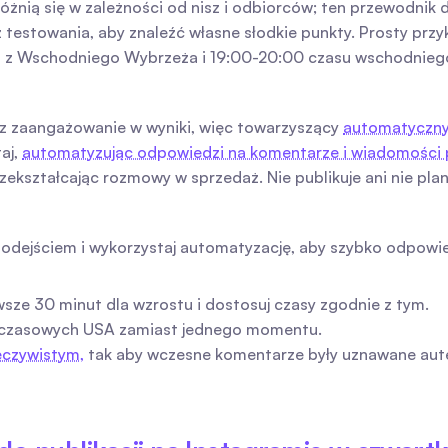
żnią się w zależności od nisz i odbiorców; ten przewodnik 
testowania, aby znaleźć własne słodkie punkty. Prosty przy
z Wschodniego Wybrzeża i 19:00-20:00 czasu wschodniego, 
z zaangażowanie w wyniki, więc towarzyszący 
automatyczny
j, 
automatyzując odpowiedzi na komentarze i wiadomości 
rzekształcając rozmowy w sprzedaż. Nie publikuje ani nie pla
odejściem i wykorzystaj automatyzację, aby szybko odpowie
sze 30 minut dla wzrostu i dostosuj czasy zgodnie z tym.
ref czasowych USA zamiast jednego momentu.
eczywistym,
 tak aby wczesne komentarze były uznawane au