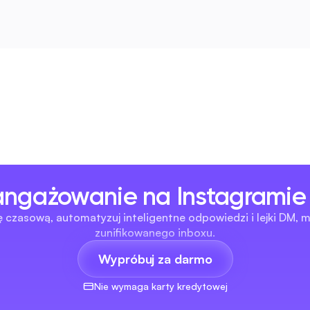
angażowanie na Instagramie
 czasową, automatyzuj inteligentne odpowiedzi i lejki DM, m
zunifikowanego inboxu.
Wypróbuj za darmo
Nie wymaga karty kredytowej