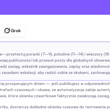
Grok
rzetestuj poranki (7–9), południe (11–14) i wieczory (18–2
wojej publiczności lub przesuń posty dla globalnych obserw
ledź zasięg, wskaźnik zaangażowania, zapisy oraz wiadomości
zasadami eskalacji, aby radzić sobie ze skokami, zachowuj
piej prosperującym dniem — jeśli publikujesz w odpowiedni
strefach czasowych i obawa, że automatyzacja zabije autent
 wie, które okienka czwartkowe faktycznie zwiększają zasięg,
tku, dostarcza dokładne okienka czasowe do testowania pos