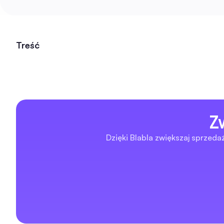
Treść
Z
Dzięki Blabla zwiększaj sprzedaż