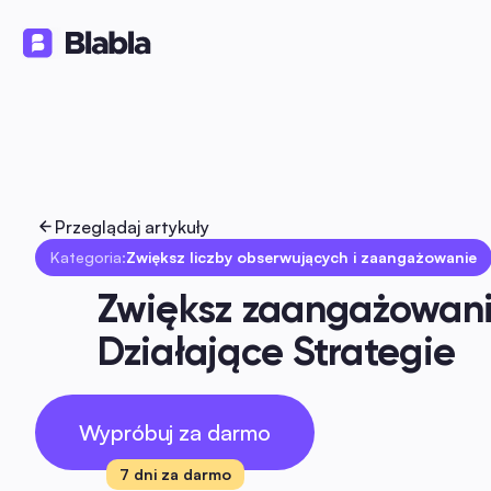
Rozwiązania
Produkty
Zasoby
🇵🇱 Polski
PL
Przeglądaj artykuły
Kategoria:
Zwiększ liczby obserwujących i zaangażowanie
Zwiększ zaangażowanie
Działające Strategie
Wypróbuj za darmo
7 dni za darmo