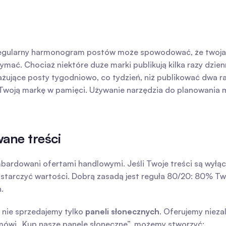
ieregularny harmonogram postów może spowodować, że twoja 
ć. Chociaż niektóre duże marki publikują kilka razy dziennie
gażujące posty tygodniowo, co tydzień, niż publikować dwa raz
 Twoją markę w pamięci. Używanie narzędzia do planowania 
wane treści
bardowani ofertami handlowymi. Jeśli Twoje treści są wyłąc
arczyć wartości. Dobrą zasadą jest reguła 80/20: 80% Two
.
 nie sprzedajemy tylko 
paneli słonecznych
. Oferujemy nieza
 mówi „Kup nasze panele słoneczne”, możemy stworzyć: