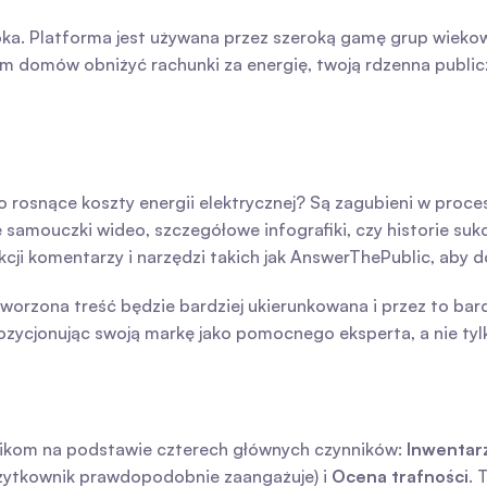
a. Platforma jest używana przez szeroką gamę grup wiekowyc
elom domów obniżyć rachunki za energię, twoją rdzenna publi
o rosnące koszty energii elektrycznej? Są zagubieni w proces
e samouczki wideo, szczegółowe infografiki, czy historie suk
cji komentarzy i narzędzi takich jak AnswerThePublic, aby do
worzona treść będzie bardziej ukierunkowana i przez to bard
pozycjonując swoją markę jako pomocnego eksperta, a nie ty
kom na podstawie czterech głównych czynników: 
Inwentar
użytkownik prawdopodobnie zaangażuje) i 
Ocena trafności
. 