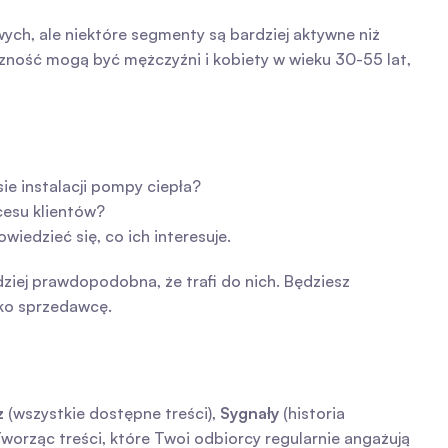
h, ale niektóre segmenty są bardziej aktywne niż 
czność mogą być mężczyźni i kobiety w wieku 30-55 lat, 
ie instalacji pompy ciepła?
cesu klientów?
wiedzieć się, co ich interesuje.
ziej prawdopodobna, że trafi do nich. Będziesz 
lko sprzedawcę.
z
 (wszystkie dostępne treści), 
Sygnały
 (historia 
Tworząc treści, które Twoi odbiorcy regularnie angażują 