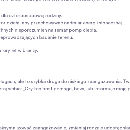
 dla czteroosobowej rodziny.
ator działa, aby przechowywać nadmiar energii słonecznej.
echnych nieporozumień na temat pomp ciepła.
zeprowadzających badanie terenu.
utorytet w branży.
sługach, ale to szybka droga do niskiego zaangażowania. Twó
ytaj siebie: „Czy ten post pomaga, bawi, lub informuje moją 
aksymalizować zaangażowanie, zmieniaj rodzaje udostępnian