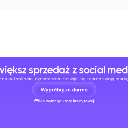
większ sprzedaż z social med
 na autopilocie, dynamicznie rozwijaj się i chroń swoją mark
Wypróbuj za darmo
Nie wymaga karty kredytowej