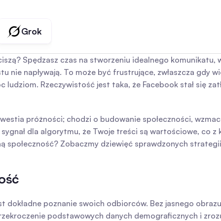
Grok
 ciszą? Spędzasz czas na stworzeniu idealnego komunikatu, w
stu nie napływają. To może być frustrujące, zwłaszcza gdy wies
ludziom. Rzeczywistość jest taka, że Facebook stał się zatło
westia próżności; chodzi o budowanie społeczności, wzmacni
sygnał dla algorytmu, że Twoje treści są wartościowe, co z 
 społeczność? Zobaczmy dziewięć sprawdzonych strategii, 
ność
st dokładne poznanie swoich odbiorców. Bez jasnego obrazu
rzekroczenie podstawowych danych demograficznych i zrozum