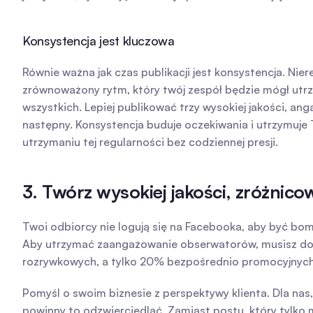
Konsystencja jest kluczowa
Równie ważna jak czas publikacji jest konsystencja. N
zrównoważony rytm, który twój zespół będzie mógł utrzyma
wszystkich. Lepiej publikować trzy wysokiej jakości, an
następny. Konsystencja buduje oczekiwania i utrzymuje
utrzymaniu tej regularności bez codziennej presji.
3. Twórz wysokiej jakości, zróżnico
Twoi odbiorcy nie logują się na Facebooka, aby być bom
Aby utrzymać zaangażowanie obserwatorów, musisz dost
rozrywkowych, a tylko 20% bezpośrednio promocyjnych
Pomyśl o swoim biznesie z perspektywy klienta. Dla nas,
powinny to odzwierciedlać. Zamiast postu, który tylko